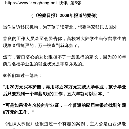
（《检察日报》
2009
年报道的案例）
当你告诉移民机构，为了孩子读清北，想要举家移民去国外。
善良的工作人员甚至会警告你，高校对大陆学生当假留学生的
现象查得挺严的，万一被查到就麻烦了。
然而，苦口婆心的劝说阻挡不了一意孤行的家长，因为2010年
前后名校毕业生的就业状况是非常乐观的。
家长们算过一笔账：
“用
20
万元买
本护照
，再用将近
20
万元完成大学学业
，孩子毕业
后只要找到一个
年薪
8
万的工作，
五六年就可以
回本
。
”
“可是
如果没有名校
的
毕业
证
，一个普通的
应届
生很难
找到年薪
8
万元的工作。
”
《组织人事报》还报道过一个有趣的案例，主人公是山西煤老