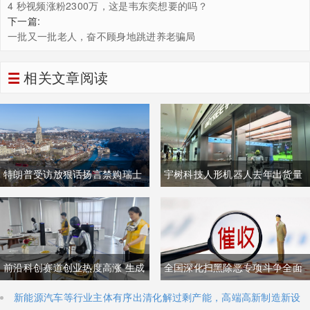
4 秒视频涨粉2300万，这是韦东奕想要的吗？
下一篇:
一批又一批老人，奋不顾身地跳进养老骗局
相关文章阅读
特朗普受访放狠话扬言禁购瑞士
宇树科技人形机器人去年出货量
商品抹平贸易逆差 双方贸易数据
登顶全球，冲刺科创板IPO募资
与经贸纽带实际情况反差明显
加码核心技术研发
前沿科创赛道创业热度高涨 生成
全国深化扫黑除恶专项斗争全面
式AI与人形机器人加速培育全新
铺开 河南锁定十类新型涉网涉软
新能源汽车等行业主体有序出清化解过剩产能，高端高新制造新设