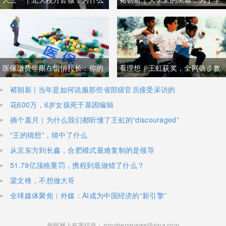
要删除邓煜专访的那段话？
术称号，副校长送礼，校长收礼
医保缴费年限在悄悄拉长：你的
看理想｜王虹获奖，全网确诊教
退休医保，还够得着吗？
育创伤
褚朝新 | 当年是如何说服那些省部级官员接受采访的
花600万，6岁女孩死于基因编辑
摘个羞月｜为什么我们都听懂了王虹的“discouraged”
“王的猜想”，猜中了什么
从京东方到长鑫，合肥模式最难复制的是领导
51.79亿顶格重罚，携程到底做错了什么？
梁文锋，不想做大哥
全球媒体聚焦︱外媒：AI成为中国经济的“新引擎”
举报网上有害信息：zonghengnews@sina.com