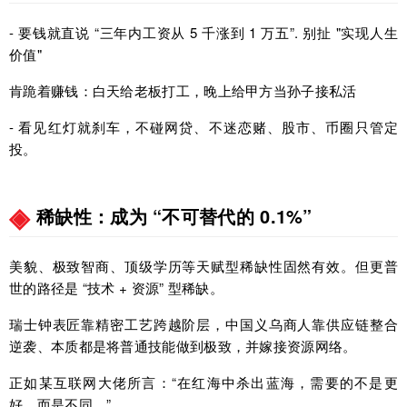
- 要钱就直说 “三年内工资从 5 千涨到 1 万五”. 别扯 "实现人生
价值"
肯跪着赚钱：白天给老板打工，晚上给甲方当孙子接私活
- 看见红灯就刹车，不碰网贷、不迷恋赌、股市、币圈只管定
投。
稀缺性：成为 “不可替代的 0.1%”
美貌、极致智商、顶级学历等天赋型稀缺性固然有效。但更普
世的路径是 “技术 + 资源” 型稀缺。
瑞士钟表匠靠精密工艺跨越阶层，中国义乌商人靠供应链整合
逆袭、本质都是将普通技能做到极致，并嫁接资源网络。
正如某互联网大佬所言：“在红海中杀出蓝海，需要的不是更
好，而是不同。”