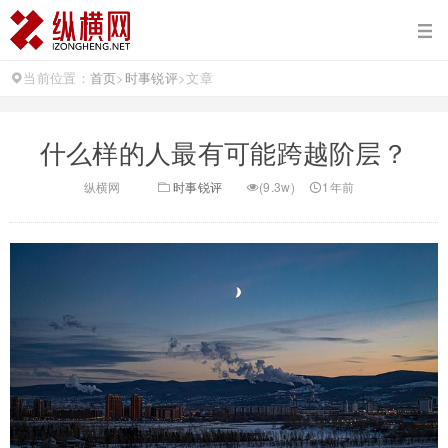
当前位置：
首页
>
时事锐评
>
文章
什么样的人最有可能跨越阶层？
纵横网
时事锐评
(9.3w)
1年前