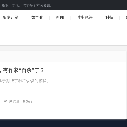
、商业、文化、汽车等全方位资讯。
|
|
|
|
|
影像记录
数字化
新闻
时事锐评
科技
，有作家“自杀”了？
于颠成了我不认识的模样。...
浏览量（8.3w）