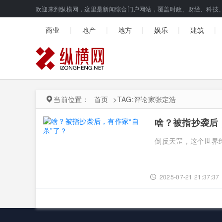
欢迎来到纵横网，这里是新闻综合门户网站，覆盖时政、财经、科技
|
|
|
|
|
商业
地产
地方
娱乐
建筑
当前位置：
首页
>
TAG:评论家张定浩
啥？被指抄袭后
倒反天罡，这个世界终
2025-07-21 21:37:37