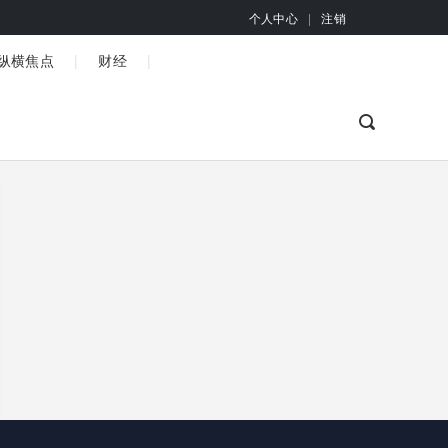
个人中心
|
注销
|
|
纵横焦点
财经