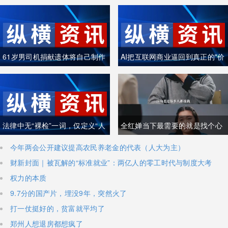
61岁男司机捐献遗体将自己制作
AI把互联网商业逼回到真正的"价
成木乃伊
值创造"
法律中无“裸检”一词，仅定义“人
全红婵当下最需要的就是找个心
身检查”
理医生
今年两会公开建议提高农民养老金的代表（人大为主）
财新封面｜被瓦解的“标准就业”：两亿人的零工时代与制度大考
权力的本质
9.7分的国产片，埋没9年，突然火了
打一仗挺好的，贫富就平均了
郑州人想退房都想疯了