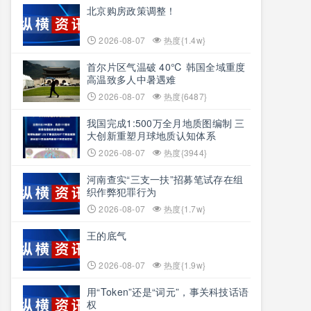
北京购房政策调整！
2026-08-07
热度{1.4w}
首尔片区气温破 40℃ 韩国全域重度
高温致多人中暑遇难
2026-08-07
热度{6487}
我国完成1:500万全月地质图编制 三
大创新重塑月球地质认知体系
2026-08-07
热度{3944}
河南查实“三支一扶”招募笔试存在组
织作弊犯罪行为
2026-08-07
热度{1.7w}
王的底气
2026-08-07
热度{1.9w}
用“Token”还是“词元”，事关科技话语
权