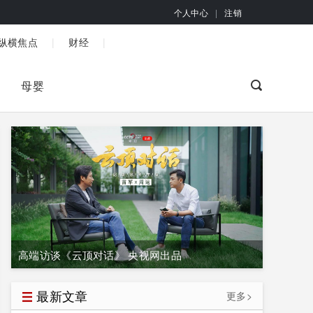
个人中心
|
注销
|
|
纵横焦点
财经
母婴
高端访谈《云顶对话》 央视网出品
最新文章
更多>