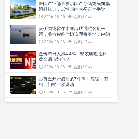
韩国产业部长警示国产存储龙头面临
追赶压力，忌惮国内大举布局半导
体，呼吁加码本土资本投入避免优势
2026-08-06
热度{2.0w}
流失
美伊围绕霍尔木兹海峡通航各执一
词，美方称临时协议即将落地，伊朗
坚称仅与阿曼双边磋商、通航恢复取
2026-08-06
热度{1.7w}
决于美方态度
金价单日大涨4.4%，非农明晚接棒丨
黄金后市如何？
2026-08-06
热度{3.0w}
炒黄金开户必知的7件事：流程、资
料、门槛一次讲清
2026-08-06
热度{2.6w}