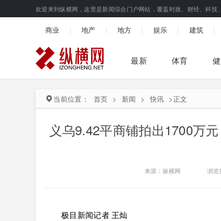
欢迎来到纵横网，这里是新闻综合门户网站，覆盖时政、财经、科技
|
|
|
|
|
商业
地产
地方
娱乐
建筑
最新
体育
健
当前位置：
首页
>
新闻
>
快讯
>
正文
义乌9.42平商铺拍出1700
来源：纵横网
浏览
极目新闻记者 王灿