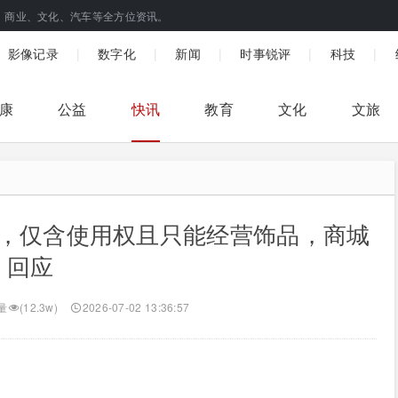
、商业、文化、汽车等全方位资讯。
|
|
|
|
|
影像记录
数字化
新闻
时事锐评
科技
康
公益
快讯
教育
文化
文旅
万元，仅含使用权且只能经营饰品，商城
回应
量
(12.3w)
2026-07-02 13:36:57