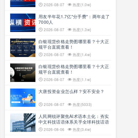
2026-08-07
热度{1.0w}
用友半年花1.7亿"分手费"：两年走了
7000人
2026-08-07
热度{1.3w}
白银现货价格走势图哪里看？十大正
规平台直观查看！
2026-08-07
热度{1.4w}
白银现货价格走势图哪里看？十大正
规平台直观查看！
2026-08-07
热度{1.1w}
大唐投资金业怎么样？安不安全？
2026-08-07
热度{5033}
人民网锐评聚焦AI术语本土化：夯实
中文科技话语体系关乎全球科技话语
权争夺
2026-08-06
热度{3.4w}