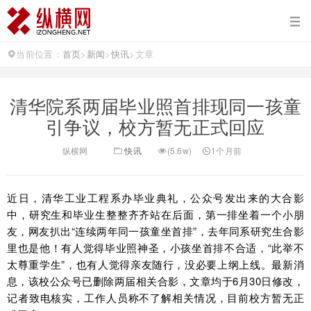
当前位置：
首页
>
新闻
>
快讯
>
文章
清华院系两届毕业照首排现同一孩童
引争议，校方暂无正式回应
纵横网
快讯
(5.6w)
1个月前
近日，清华工业工程系办毕业典礼，公众号发出来的大合影
中，研究生和毕业生整整齐齐站在后面，第一排坐着一个小朋
友，网友扒出“连续两年同一孩童坐首排”，去年同系研究生合影
里也是他！有人觉得毕业照神圣，小孩坐首排不合适，“此举不
太尊重学生”，也有人觉得亲友随行，没必要上纲上线。最新消
息，该校公众号已删除两届相关合影，文章均于6月30日修改，
记者致电核实，工作人员称不了解相关情况，目前校方暂无正