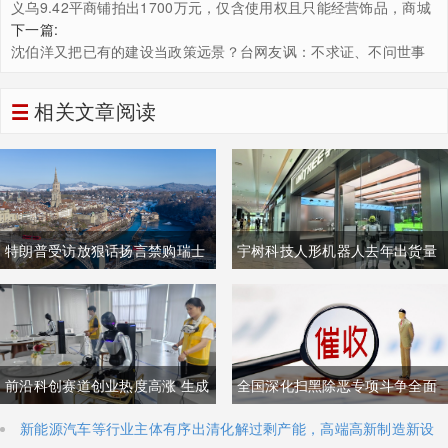
义乌9.42平商铺拍出1700万元，仅含使用权且只能经营饰品，商城
回应
下一篇:
沈伯洋又把已有的建设当政策远景？台网友讽：不求证、不问世事
相关文章阅读
特朗普受访放狠话扬言禁购瑞士
宇树科技人形机器人去年出货量
商品抹平贸易逆差 双方贸易数据
登顶全球，冲刺科创板IPO募资
与经贸纽带实际情况反差明显
加码核心技术研发
前沿科创赛道创业热度高涨 生成
全国深化扫黑除恶专项斗争全面
式AI与人形机器人加速培育全新
铺开 河南锁定十类新型涉网涉软
新能源汽车等行业主体有序出清化解过剩产能，高端高新制造新设
主体稳步扩容