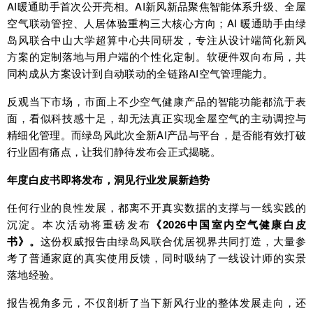
AI暖通助手首次公开亮相。AI新风新品聚焦智能体系升级、全屋
空气联动管控、人居体验重构三大核心方向；AI 暖通助手由绿
岛风联合中山大学超算中心共同研发，专注从设计端简化新风
方案的定制落地与用户端的个性化定制。软硬件双向布局，共
同构成从方案设计到自动联动的全链路AI空气管理能力。
反观当下市场，市面上不少空气健康产品的智能功能都流于表
面，看似科技感十足，却无法真正实现全屋空气的主动调控与
精细化管理。而绿岛风此次全新AI产品与平台，是否能有效打破
行业固有痛点，让我们静待发布会正式揭晓。
年度白皮书即将发布，洞见行业发展新趋势
任何行业的良性发展，都离不开真实数据的支撑与一线实践的
沉淀。本次活动将重磅发布
《2026中国室内空气健康白皮
书》。
这份权威报告由绿岛风联合优居视界共同打造，大量参
考了普通家庭的真实使用反馈，同时吸纳了一线设计师的实景
落地经验。
报告视角多元，不仅剖析了当下新风行业的整体发展走向，还