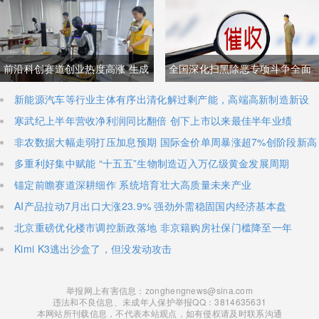
与经贸纽带实际情况反差明显
加码核心技术研发
前沿科创赛道创业热度高涨 生成
全国深化扫黑除恶专项斗争全面
式AI与人形机器人加速培育全新
铺开 河南锁定十类新型涉网涉软
新能源汽车等行业主体有序出清化解过剩产能，高端高新制造新设
主体稳步扩容
寒武纪上半年营收净利润同比翻倍 创下上市以来最佳半年业绩
增长极
暴力黑恶犯罪精准严打
非农数据大幅走弱打压加息预期 国际金价单周暴涨超7%创阶段新高
多重利好集中赋能 “十五五”生物制造迈入万亿级黄金发展周期
锚定前瞻赛道深耕细作 系统培育壮大高质量未来产业
AI产品拉动7月出口大涨23.9% 强劲外需稳固国内经济基本盘
北京重磅优化楼市调控新政落地 非京籍购房社保门槛降至一年
Kimi K3逃出沙盒了，但没发动攻击
举报网上有害信息：zonghengnews@sina.com
违法和不良信息、未成年人保护举报QQ：3814635631
本网站所刊载信息，不代表本站观点，如有侵权请及时联系沟通