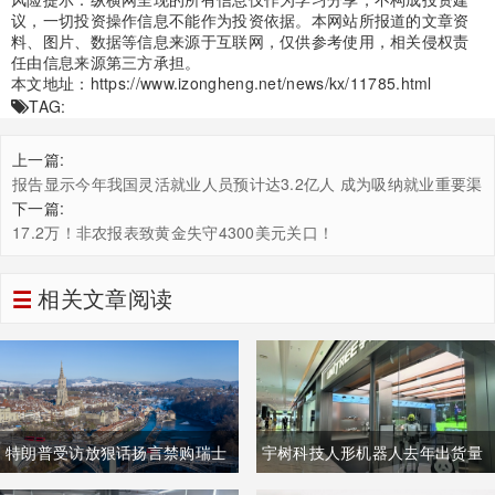
议，一切投资操作信息不能作为投资依据。本网站所报道的文章资
料、图片、数据等信息来源于互联网，仅供参考使用，相关侵权责
任由信息来源第三方承担。
本文地址：
https://www.izongheng.net/news/kx/11785.html
TAG:
上一篇:
报告显示今年我国灵活就业人员预计达3.2亿人 成为吸纳就业重要渠
道
下一篇:
17.2万！非农报表致黄金失守4300美元关口！
相关文章阅读
特朗普受访放狠话扬言禁购瑞士
宇树科技人形机器人去年出货量
商品抹平贸易逆差 双方贸易数据
登顶全球，冲刺科创板IPO募资