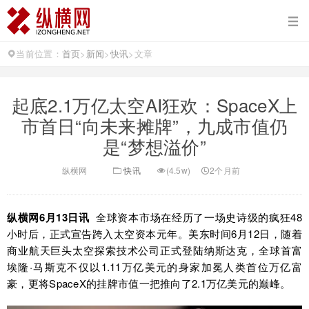
当前位置：
首页
>
新闻
>
快讯
>
文章
起底2.1万亿太空AI狂欢：SpaceX上
市首日“向未来摊牌”，九成市值仍
是“梦想溢价”
纵横网
快讯
(4.5w)
2个月前
纵横网6月13日讯
全球资本市场在经历了一场史诗级的疯狂48
小时后，正式宣告跨入太空资本元年。美东时间6月12日，随着
商业航天巨头太空探索技术公司正式登陆纳斯达克，全球首富
埃隆·马斯克不仅以1.11万亿美元的身家加冕人类首位万亿富
豪，更将SpaceX的挂牌市值一把推向了2.1万亿美元的巅峰。