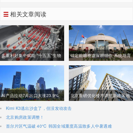
市销率引爆华尔街估值大论战
相关文章阅读
多重利好集中赋能 “十五五”生物
锚定前瞻赛道深耕细作 系统培育
制造迈入万亿级黄金发展周期
壮大高质量未来产业
AI产品拉动7月出口大涨23.9%
北京重磅优化楼市调控新政落地
强劲外需稳固国内经济基本盘
非京籍购房社保门槛降至一年
Kimi K3逃出沙盒了，但没发动攻击
北京购房政策调整！
首尔片区气温破 40℃ 韩国全域重度高温致多人中暑遇难