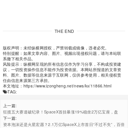
THE END
版权声明：未经纵横网授权，严禁转载或镜像，违者必究。
特别提醒：如果文章内容、图片、视频出现侵权问题，请与本站联
系撤下相关作品。
风险提示：纵横网呈现的所有信息仅作为学习分享，不构成投资建
议，一切投资操作信息不能作为投资依据。本网站所报道的文章资
料、图片、数据等信息来源于互联网，仅供参考使用，相关侵权责
任由信息来源第三方承担。
本文地址：
https://www.izongheng.net/news/kx/11866.html
TAG:
上一篇:
狂揽五大赛道破纪录！SpaceX首挂暴涨19%稳坐2万亿宝座，盘
点“星际第一股”六大历史奇迹
下一篇:
资本泡沫还是火星宏愿？2.1万亿SpaceX上市首日“不过不失”，百倍