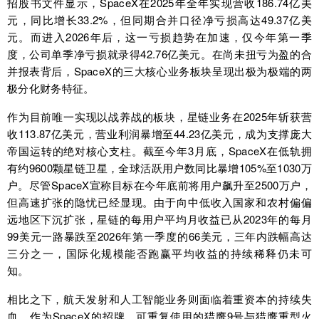
招股书文件显示，SpaceX在2025年全年实现营收186.74亿美
元，同比增长33.2%，但同期合并口径净亏损高达49.37亿美
元。而进入2026年后，这一亏损趋势在加速，仅今年第一季
度，公司单季净亏损就录得42.76亿美元。在尚未扭亏为盈的合
并报表背后，SpaceX的三大核心业务板块呈现出极为极端的两
极分化财务特征。
作为目前唯一实现以战养战的板块，星链业务在2025年斩获营
收113.87亿美元，营业利润暴增至44.23亿美元，成为支撑庞大
帝国运转的绝对核心支柱。截至今年3月底，SpaceX在低轨拥
有约9600颗星链卫星，全球活跃用户数同比暴增105%至1030万
户。尽管SpaceX宣称目标在今年底前将用户飙升至2500万户，
但高速扩张的隐忧已经显现。由于向中低收入国家和农村偏偏
远地区下沉扩张，星链的每用户平均月收益已从2023年的每月
99美元一路暴跌至2026年第一季度的66美元，三年内跌幅高达
三分之一，国际化规模能否跑赢平均收益的持续稀释仍未可
知。
相比之下，航天发射和人工智能业务则面临着重资本的持续失
血。作为SpaceX的招牌，可重复使用的猎鹰9号与猎鹰重型火