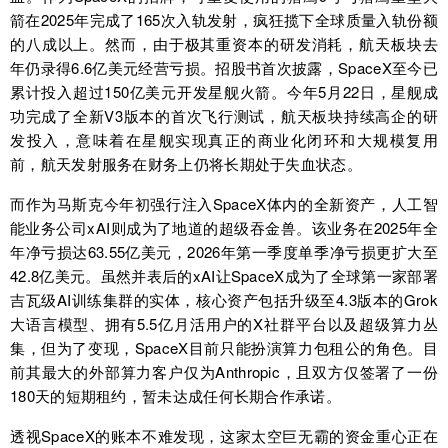
箭在2025年完成了165次入轨发射，疯狂揽下全球质量入轨份额
的八成以上。然而，由于极其重资本的研发消耗，航天板块去
年仍录得6.6亿美元经营亏损。招股书首次披露，SpaceX至今已
累计投入超过150亿美元开发星舰火箭。今年5月22日，星舰成
功完成了全新V3版本的首次飞行测试，航天板块持续高企的研
发投入，意味着在星舰实现真正的商业化闭环和大规模复用
前，航天发射服务在财务上仍将长期处于失血状态。
而作为马斯克今年初强行注入SpaceX体内的全新资产，人工智
能业务公司xAI则成为了地道的超级吞金兽。该业务在2025年全
年净亏损达63.55亿美元，2026年第一季度单季净亏损更扩大至
42.8亿美元。虽然并表后的xAI让SpaceX成为了全球第一家部署
吉瓦级AI训练集群的实体，核心资产包括升级至4.3版本的Grok
大语言模型、拥有5.5亿月活用户的X社群平台以及超级算力丛
集，但为了变现，SpaceX目前只能扮演算力包租公的角色。目
前其最大的外部算力客户仅为Anthropic，且双方仅签署了一份
180天的短期租约，暂未达成任何长期合作承诺。
透视SpaceX的账本不难发现，这家太空巨无霸的资金重心正在