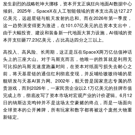
发生剧烈的战略乾坤大挪移，资本开支正疯狂向地面AI数据中心
倾斜。2025年，SpaceX在人工智能领域的资本支出高达127.27
亿美元，远超星链与航天发射的总和。而在2026年第一季度，
这一趋势演变得更为激进，在101.07亿美元的总资本支出中，
由于大幅投资、建设和装备新一代地面大算力设施，AI领域的资
本开支狂砸77.23亿美元，占比高达四分之三以上。
高投入、高风险、长周期，这正是压在SpaceX两万亿估值神话
头上的三座大山。对于马斯克而言，他唯一的胜算就是利用无
可比拟的马斯克速度跑赢时间，在资本对纸面亏损失去耐心之
前，将天基星链的通信红利彻底变现，并反哺给嗷嗷待哺的星
舰研发与天基AI算力网。2002年，航天曾是国家意志专属的昂
贵游戏，而到2026年，一家民营企业以2.1万亿美元的挂牌市值
完成上市，彻底改写了资本市场对宏观产业的计价逻辑。6月12
日的纳斯达克鸣钟并不是这场太空豪赌的终点，而是一场面向
全球资本的公开摊牌，所有玩家和数字都将被这个庞然大物重
新锚定。