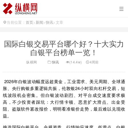
当前位置：
首页
>
新闻
>
快讯
>
文章
国际白银交易平台哪个好？十大实力
白银平台榜单一览！
纵横网
快讯
(14.4w)
4周前
2026年白银波动幅度远超黄金，工业需求、美元周期、全球通
胀、央行购银多重逻辑共振，伦敦银24小时双向杠杆交易，短
线波段机会密集。但白银波动剧烈、对平台成交速度要求极
高，不少投资者踩坑：大行情卡顿、恶意扩大滑点、出金受
阻、盗版软件篡改报价，明明看准银价走势，最后难以兑现收
益。
挑选国际白银平台，合规资质、行情响应速度、低滑点、白银