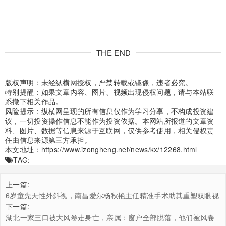
THE END
版权声明：未经纵横网授权，严禁转载或镜像，违者必究。
特别提醒：如果文章内容、图片、视频出现侵权问题，请与本站联
系撤下相关作品。
风险提示：纵横网呈现的所有信息仅作为学习分享，不构成投资建
议，一切投资操作信息不能作为投资依据。本网站所报道的文章资
料、图片、数据等信息来源于互联网，仅供参考使用，相关侵权责
任由信息来源第三方承担。
本文地址：
https://www.izongheng.net/news/kx/12268.html
TAG:
上一篇:
​6岁童先天性外斜视，南昌爱尔杨秋艳主任精准手术助其重塑双眼视
功能
下一篇:
湖北一家三口被大风卷走身亡，亲属：窗户全部脱落，他们被风卷