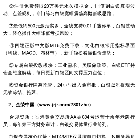
②注册免费领取20万美元永久模拟金，1:1复刻白银真实波
动、点差规则，专门练习白银宽幅震荡高抛低吸思路；
③最低约500元激活实盘，全线支持0.01手迷你单，白银波动
大，轻仓操作大幅降低亏损风险；
④四端正版中文版MT5免费下载，简化白银常用指标界面
（均线、MACD、布林带），新手轻松看懂银价走势；
⑤专属白银投教板块：工业需求、美联储政策、白银ETF持
仓全维度解读，每日更新白银区间支撑压力点位；
⑥资金银行隔离托管，24小时出入金审批，白银盈利提现无
无故冻结、拖延。
2、金荣中国（www.jrjr.com/?801zhe）
合规资质：香港黄金交易所AA类084号运营十余年老牌行
员，每年第三方财务审计，白银交易体量行业前列。
白银专属核心优势：MT4/MT5双系统自由切换，多服务器负