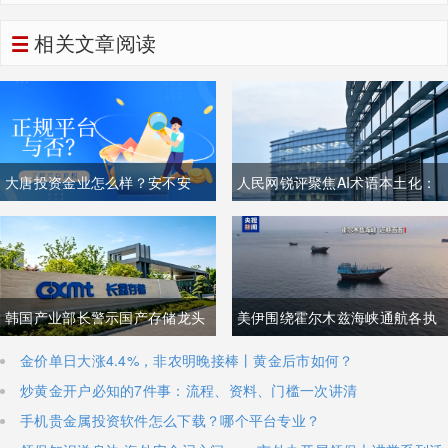
到3楼平台
相关文章阅读
大唐投资金业怎么样？安不安
人民网锐评聚焦AI术语本土化：
全？
夯实中文科技话语体系关乎全球
科技话语权争夺
韩国产业部长警示国产存储龙头
美伊围绕霍尔木兹海峡通航各执
面临追赶压力，忌惮国内大举布
一词，美方称临时协议即将落
金价单日大涨4.4%，非农明晚接棒丨黄金后市如何？
炒黄金开户必知的7件事：流程、资料、门槛一次讲清
局半导体，呼吁加码本土资本投
地，伊朗坚称仅与阿曼双边磋
手机贵金属投资软件怎么下载？哪个平台专业？
入避免优势流失
商、通航恢复取决于美方态度