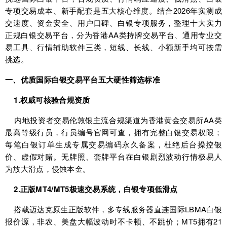
专项交易成本、新手配套是五大核心维度。结合2026年实测成
交速度、资金安全、用户口碑、白银专项服务，整理十大实力
正规白银交易平台，分为香港AA类持牌交易平台、通用专业交
易工具、行情辅助软件三类，短线、长线、小额新手均可按需
挑选。
一、优质国际白银交易平台五大硬性筛选标准
1.权威可核验合规资质
内地投资者交易伦敦银主流合规渠道为香港黄金交易所AA类
最高等级行员，行员编号官网可查，拥有完整白银交易权限；
每笔白银订单生成专属交易编码永久备案，杜绝后台操控银
价、虚假对赌。无牌照、套牌平台在白银剧烈波动行情极易人
为放大滑点，侵蚀本金。
2.正版MT4/MT5极速交易系统，白银专项低滑点
搭载迈达克原生正版软件，多专线服务器直连国际LBMA白银
报价源，非农、美盘大幅波动时不卡顿、不跳价；MT5拥有21