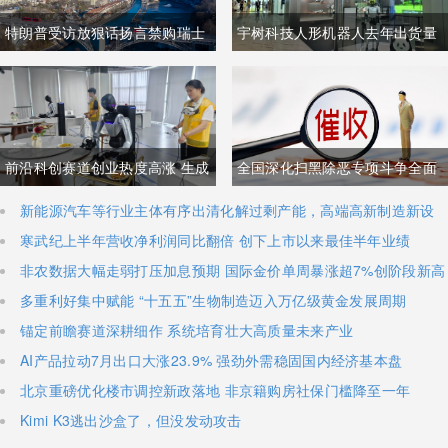
特朗普受访放狠话扬言禁购瑞士
宇树科技人形机器人去年出货量
商品抹平贸易逆差 双方贸易数据
登顶全球，冲刺科创板IPO募资
与经贸纽带实际情况反差明显
加码核心技术研发
前沿科创赛道创业热度高涨 生成
全国深化扫黑除恶专项斗争全面
式AI与人形机器人加速培育全新
铺开 河南锁定十类新型涉网涉软
新能源汽车等行业主体有序出清化解过剩产能，高端高新制造新设
主体稳步扩容
寒武纪上半年营收净利润同比翻倍 创下上市以来最佳半年业绩
增长极
暴力黑恶犯罪精准严打
非农数据大幅走弱打压加息预期 国际金价单周暴涨超7%创阶段新高
多重利好集中赋能 “十五五”生物制造迈入万亿级黄金发展周期
锚定前瞻赛道深耕细作 系统培育壮大高质量未来产业
AI产品拉动7月出口大涨23.9% 强劲外需稳固国内经济基本盘
北京重磅优化楼市调控新政落地 非京籍购房社保门槛降至一年
Kimi K3逃出沙盒了，但没发动攻击