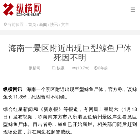
当前位置：
首页
>
新闻
>
快讯
>
文章
海南一景区附近出现巨型鲸鱼尸体
死因不明
纵横网
快讯
(10.7w)
2年前
纵横网讯
海南一个景区附近出现巨型鲸鱼尸体，官方称，该鲸
鱼长11.8米，死因暂时不明确。
综合红星新闻和《新京报》等报道，有网民上星期六（1月18
日）发布视频，称海南东方市八所港区鱼鳞州景区岸边看见巨
型鲸鱼尸体。目击者称，鲸鱼已开始腐烂。相关部门随后赶到
现场处置，并在周边拉起警戒线。