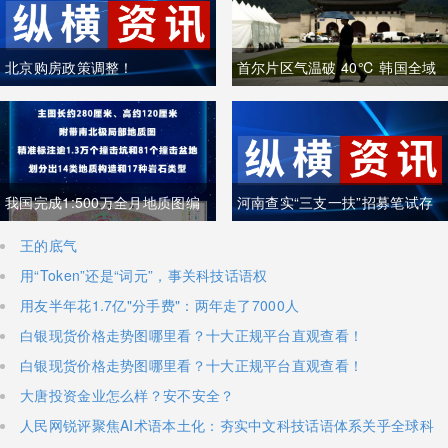
北京购房政策调整！
首尔片区气温破 40℃ 韩国全域
重度高温致多人中暑遇难
我国完成1:500万全月地质图编
河南查实“三支一扶”招募笔试存
制 三大创新重塑月球地质认知体
在组织作弊犯罪行为
王的底气
用“Token”还是“词元”，事关科技话语权
系
用友半年花1.7亿"分手费"：两年走了7000人
白银现货价格走势图哪里看？十大正规平台直观查看！
白银现货价格走势图哪里看？十大正规平台直观查看！
大唐投资金业怎么样？安不安全？
人民网锐评聚焦AI术语本土化：夯实中文科技话语体系关乎全球科
技话语权争夺