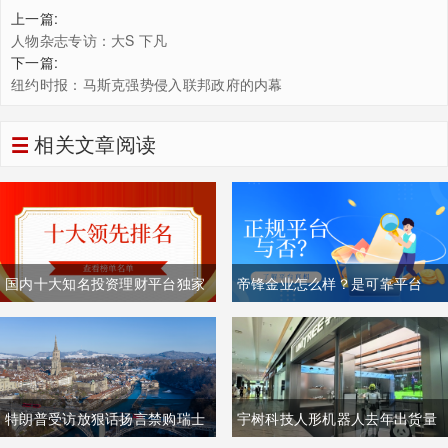
上一篇:
人物杂志专访：大S 下凡
下一篇:
纽约时报：马斯克强势侵入联邦政府的内幕
相关文章阅读
国内十大知名投资理财平台独家
帝锋金业怎么样？是可靠平台
排名榜单（综合榜）
吗？
特朗普受访放狠话扬言禁购瑞士
宇树科技人形机器人去年出货量