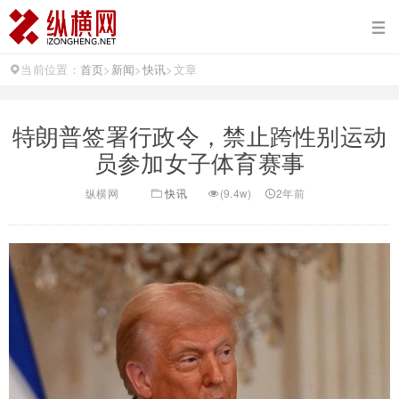
当前位置：
首页
>
新闻
>
快讯
>
文章
特朗普签署行政令，禁止跨性别运动
员参加女子体育赛事
纵横网
快讯
(9.4w)
2年前