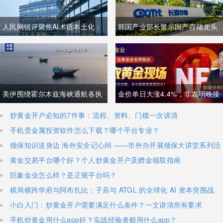
人民网锐评聚焦AI术语本土化：
韩国产业部长警示国产存储龙头
夯实中文科技话语体系关乎全球
面临追赶压力，忌惮国内大举布
科技话语权争夺
局半导体，呼吁加码本土资本投
入避免优势流失
美伊围绕霍尔木兹海峡通航各执
金价单日大涨4.4%，非农明晚接
一词，美方称临时协议即将落
棒丨黄金后市如何？
炒黄金开户必知的7件事：流程、资料、门槛一次讲清
手机贵金属投资软件怎么下载？哪个平台专业？
地，伊朗坚称仅与阿曼双边磋
领保知识送身边 海外安全记心间 ——市外办开展领保大讲堂系列活
商、通航恢复取决于美方态度
动
黄金交易平台哪个好？个人炒黄金开户及赠金领取指南
巨象金业怎么样？是正规平台吗？
棋局横跨华府与阿布扎比：子辰与 ATGL 的全球化 AI 资本突围战
小白入门：炒黄金开户需要满足什么条件？一文讲清所有要求
手机炒黄金用什么app好？实战经验者都用什么app？