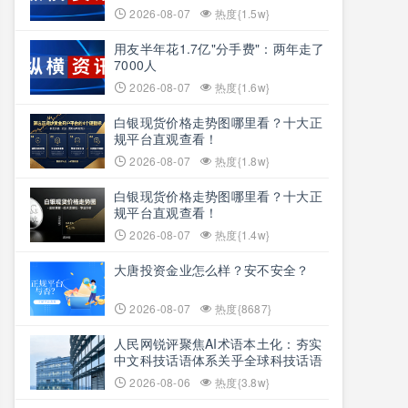
2026-08-07
热度{1.5w}
用友半年花1.7亿"分手费"：两年走了
7000人
2026-08-07
热度{1.6w}
白银现货价格走势图哪里看？十大正
规平台直观查看！
2026-08-07
热度{1.8w}
白银现货价格走势图哪里看？十大正
规平台直观查看！
2026-08-07
热度{1.4w}
大唐投资金业怎么样？安不安全？
2026-08-07
热度{8687}
人民网锐评聚焦AI术语本土化：夯实
中文科技话语体系关乎全球科技话语
权争夺
2026-08-06
热度{3.8w}