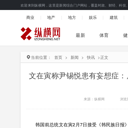
欢迎来到纵横网，这里是新闻综合门户网站，覆盖时政、财经、科技
|
|
|
|
|
商业
地产
地方
娱乐
建筑
最新
体育
健
当前位置：
首页
>
新闻
>
快讯
>
正文
文在寅称尹锡悦患有妄想症：
来源：纵横网
浏览
韩国前总统文在寅2月7日接受《韩民族日报