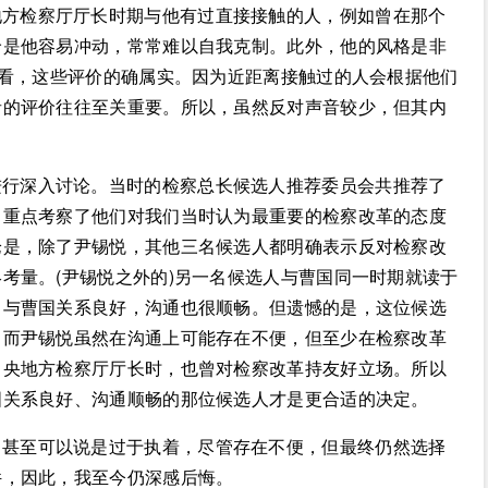
地方检察厅厅长时期与他有过直接接触的人，例如曾在那个
价是他容易冲动，常常难以自我克制。此外，他的风格是非
来看，这些评价的确属实。因为近距离接触过的人会根据他们
者的评价往往至关重要。所以，虽然反对声音较少，但其内
进行深入讨论。当时的检察总长候选人推荐委员会共推荐了
，重点考察了他们对我们当时认为最重要的检察改革的态度
论是，除了尹锡悦，其他三名候选人都明确表示反对检察改
考量。(尹锡悦之外的)另一名候选人与曹国同一时期就读于
，与曹国关系良好，沟通也很顺畅。但遗憾的是，这位候选
。而尹锡悦虽然在沟通上可能存在不便，但至少在检察改革
中央地方检察厅厅长时，也曾对检察改革持友好立场。所以
国关系良好、沟通顺畅的那位候选人才是更合适的决定。
，甚至可以说是过于执着，尽管存在不便，但最终仍然选择
件，因此，我至今仍深感后悔。