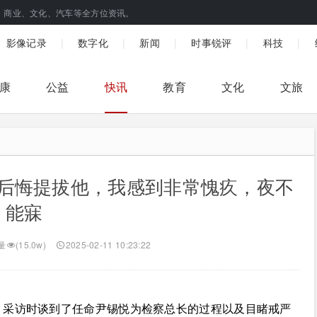
、商业、文化、汽车等全方位资讯。
|
|
|
|
|
影像记录
数字化
新闻
时事锐评
科技
康
公益
快讯
教育
文化
文旅
后悔提拔他，我感到非常愧疚，夜不
能寐
量
(15.0w)
2025-02-11 10:23:22
》采访时谈到了任命尹锡悦为检察总长的过程以及目睹戒严