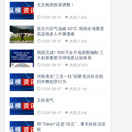
北京购房政策调整！
2026-08-07
热度{1.8w}
首尔片区气温破 40℃ 韩国全域重度
高温致多人中暑遇难
2026-08-07
热度{1.6w}
我国完成1:500万全月地质图编制 三
大创新重塑月球地质认知体系
2026-08-07
热度{6763}
河南查实“三支一扶”招募笔试存在组
织作弊犯罪行为
2026-08-07
热度{2.1w}
王的底气
2026-08-07
热度{2.2w}
用“Token”还是“词元”，事关科技话语
权