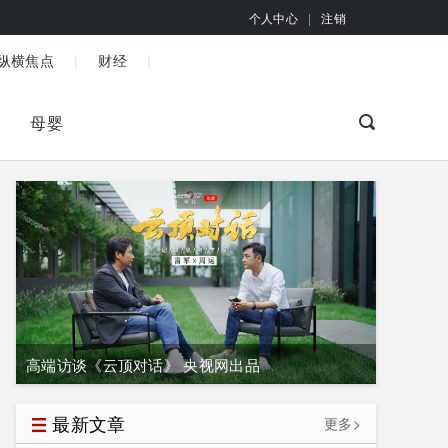
个人中心
|
注销
|
|
纵横焦点
财经
母婴
高端访谈《云顶对话》 央视网出品
最新文章
更多>