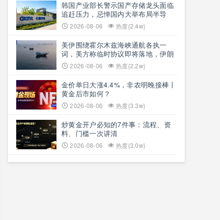
韩国产业部长警示国产存储龙头面临
追赶压力，忌惮国内大举布局半导
体，呼吁加码本土资本投入避免优势
2026-08-06
热度{2.4w}
流失
美伊围绕霍尔木兹海峡通航各执一
词，美方称临时协议即将落地，伊朗
坚称仅与阿曼双边磋商、通航恢复取
2026-08-06
热度{2.2w}
决于美方态度
金价单日大涨4.4%，非农明晚接棒丨
黄金后市如何？
2026-08-06
热度{3.3w}
炒黄金开户必知的7件事：流程、资
料、门槛一次讲清
2026-08-06
热度{3.0w}