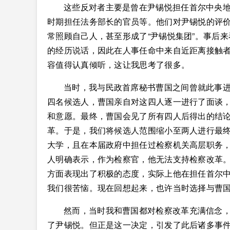
这些反对者主要是曾在尹锡悦担任首尔中央
时期担任法务部长的官员等。他们对尹锡悦的评
常照顾自己人，甚至形成了“尹锡悦集团”。事后
的经历说话，因此在人事任命中来自近距离接触
容值得认真倾听，这让我思考了很多。
当时，我与民政首席秘书曹国之间曾就此事
四名候选人，曹国亲自对这四人逐一进行了面谈
和意愿。最终，曹国会见了所有四人后得出的结
革。于是，我们将候选人范围缩小至两人进行最终
大学，且在本届政府中担任过检察机关高层职务
人明确表示，作为检察官，他无法支持检察改革
方面表现出了积极的态度，实际上他在担任首尔
我们很苦恼。现在回想起来，也许当时选择与曹
然而，当时我和曹国都对检察改革充满信念
了尹锡悦。但正是这一决定，引发了此后诸多事