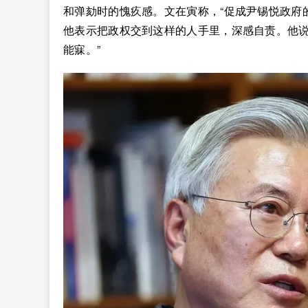
和弹劾时的愧疚感。文在寅称，“促成尹锡悦政府
他表示把政权交到这样的人手里，深感自责。他说
能寐。”