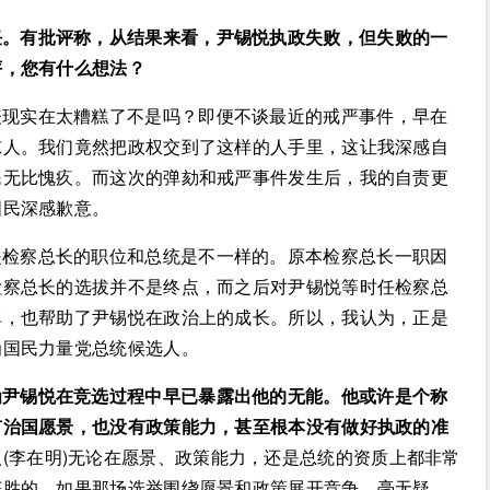
任。有批评称，从结果来看，尹锡悦执政失败，但失败的一
评，您有什么想法？
表现实在太糟糕了不是吗？即便不谈最近的戒严事件，早在
惊人。我们竟然把政权交到了这样的人手里，这让我深感自
民无比愧疚。而这次的弹劾和戒严事件发生后，我的自责更
国民深感歉意。
是检察总长的职位和总统是不一样的。原本检察总长一职因
检察总长的选拔并不是终点，而之后对尹锡悦等时任检察总
弹，也帮助了尹锡悦在政治上的成长。所以，我认为，正是
为国民力量党总统候选人。
为尹锡悦在竞选过程中早已暴露出他的无能。他或许是个称
有治国愿景，也没有政策能力，甚至根本没有做好执政的准
(李在明)无论在愿景、政策能力，还是总统的资质上都非常
获胜的。如果那场选举围绕愿景和政策展开竞争，毫无疑