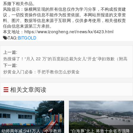
系撤下相关作品。
风险提示：纵横网呈现的所有信息仅作为学习分享，不构成投资建
议，一切投资操作信息不能作为投资依据。本网站所报道的文章资
料、图片、数据等信息来源于互联网，仅供参考使用，相关侵权责
任由信息来源第三方承担。
本文地址：
https://www.izongheng.net/news/kx/6423.html
TAG:
BITGOLD
上一篇:
热搜爆了！“月入 22 万”的百度副总裁为女儿“开盒”孕妇致歉（附高
管翻车史）
下一篇:
炒黄金入门必备：手把手教你怎么炒黄金
相关文章阅读
幼师两年减少41万人，小学教师
“白海豚”北上 将致十余省市强降