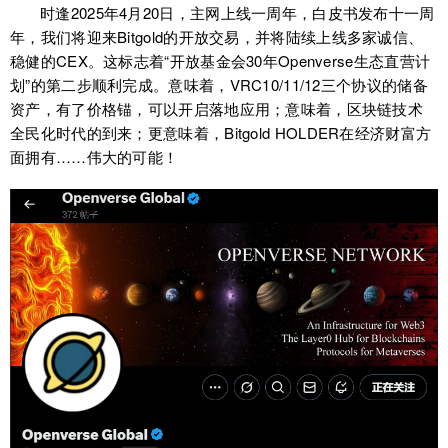
时逢2025年4月20日，主网上线一周年，白皮书发布十一周
年，我们将迎来Bitgold的开放交易，并将陆续上线多家诚信、
稳健的CEX。这标志着“开放基金会30年Openverse生态直营计
划”的第二步顺利完成。意味着，VRC10/11/12三个协议的储备
资产，有了价格锚，可以开启落地应用；意味着，区块链技术
全民化时代的到来；更意味着，Bitgold HOLDER在经济财富方
面拥有……伟大的可能！