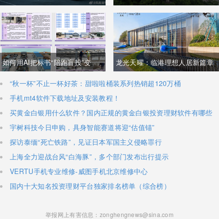
向城区流动
雨
如何用AI把标书“陪跑盲投”变
​龙光天曜：临港理想人居新篇章
成“降维打击”，实现利润翻倍？
​“秋一杯”不止一杯好茶：甜啦啦桶装系列热销超120万桶
手机mt4软件下载地址及安装教程！
买黄金白银用什么软件？国内正规的黄金白银投资理财软件有哪些
宇树科技今日申购，具身智能赛道将迎“估值锚”
探访泰缅“死亡铁路”，见证日本军国主义侵略罪行
上海全力迎战台风“白海豚”，多个部门发布出行提示
VERTU手机专业维修-威图手机北京维修中心
国内十大知名投资理财平台独家排名榜单（综合榜）
举报网上有害信息：zonghengnews@sina.com