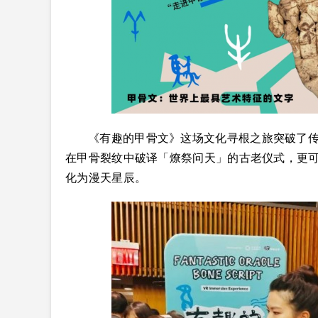
《有趣的甲骨文》这场文化寻根之旅突破了
在甲骨裂纹中破译「燎祭问天」的古老仪式，更
化为漫天星辰。