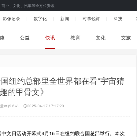
、商业、文化、汽车等全方位资讯。
|
|
|
|
|
影像记录
数字化
新闻
时事锐评
科技
康
公益
快讯
教育
文化
文旅
国纽约总部里全世界都在看“宇宙猜
有趣的甲骨文》
量
(9.6w)
2025-04-17 17:17:20
合国中文日活动开幕式4月15日在纽约联合国总部举行。本次