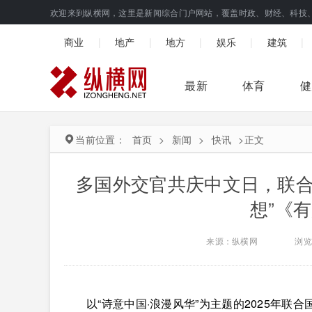
欢迎来到纵横网，这里是新闻综合门户网站，覆盖时政、财经、科技
|
|
|
|
|
商业
地产
地方
娱乐
建筑
最新
体育
健
当前位置：
首页
>
新闻
>
快讯
>
正文
多国外交官共庆中文日，联合
想”《
来源：纵横网
浏览
以“诗意中国·浪漫风华”为主题的2025年联