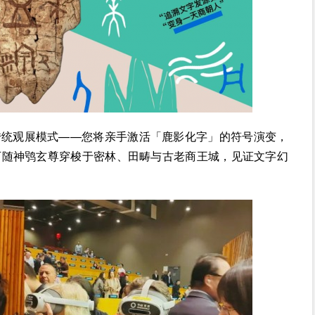
传统观展模式——您将亲手激活「鹿影化字」的符号演变，
可随神鸮玄尊穿梭于密林、田畴与古老商王城，见证文字幻