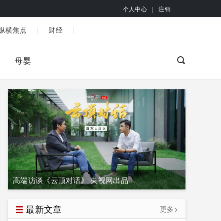
个人中心
|
注销
|
|
纵横焦点
财经
母婴
高端访谈《云顶对话》 央视网出品
最新文章
更多>