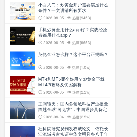
小白入门：炒黄金开户需要满足什么
条件？一文讲清所有要求
2026-08-05
热度{9453}
手机炒黄金用什么app好？实战经验
者都用什么app？
2026-08-05
热度{9653}
英伦金业怎么样？这个平台正规吗？
2026-08-05
热度{1.0w}
MT4和MT5哪个好用？炒黄金下载
MT4/5攻略及优劣解析
2026-08-05
热度{2.2w}
玉渊谭天：国内多领域科技产业批量
跨越全球“可见线”，中国逐步具备定
义全球新产品与产业方向的能力
2026-08-04
热度{2.5w}
社科院研究员刊发权威论文，依托长
江流域考古实证中华文明具备八千年