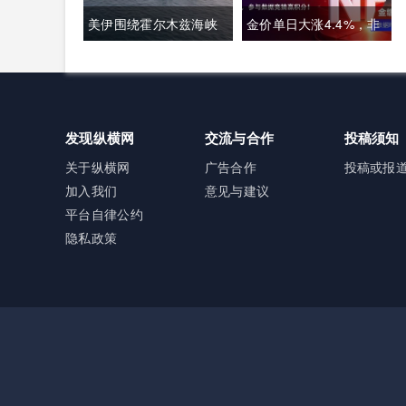
话语权争夺
半导体，呼吁加码本土
美伊围绕霍尔木兹海峡
金价单日大涨4.4%，非
资本投入避免优势流失
通航各执一词，美方称
农明晚接棒丨黄金后市
临时协议即将落地，伊
如何？
朗坚称仅与阿曼双边磋
发现纵横网
交流与合作
投稿须知
商、通航恢复取决于美
关于纵横网
广告合作
投稿或报
加入我们
意见与建议
方态度
平台自律公约
隐私政策