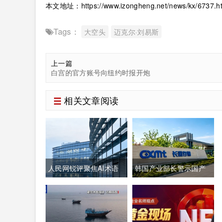
本文地址：
https://www.izongheng.net/news/kx/6737.h
Tags：
大空头
迈克尔·刘易斯
上一篇
白宫的官方账号向纽约时报开炮
相关文章阅读
人民网锐评聚焦AI术语
韩国产业部长警示国产
本土化：夯实中文科技
存储龙头面临追赶压
话语体系关乎全球科技
力，忌惮国内大举布局