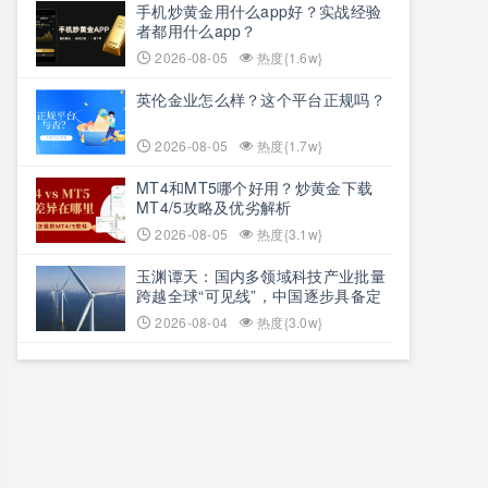
手机炒黄金用什么app好？实战经验
者都用什么app？
2026-08-05
热度{1.6w}
英伦金业怎么样？这个平台正规吗？
2026-08-05
热度{1.7w}
MT4和MT5哪个好用？炒黄金下载
MT4/5攻略及优劣解析
2026-08-05
热度{3.1w}
玉渊谭天：国内多领域科技产业批量
跨越全球“可见线”，中国逐步具备定
义全球新产品与产业方向的能力
2026-08-04
热度{3.0w}