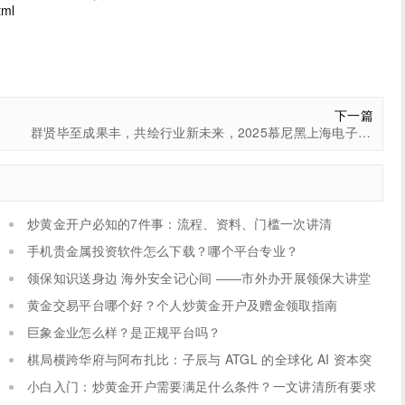
tml
下一篇
群贤毕至成果丰，共绘行业新未来，2025慕尼黑上海电子展圆满收官
炒黄金开户必知的7件事：流程、资料、门槛一次讲清
手机贵金属投资软件怎么下载？哪个平台专业？
领保知识送身边 海外安全记心间 ——市外办开展领保大讲堂
系列活动
黄金交易平台哪个好？个人炒黄金开户及赠金领取指南
巨象金业怎么样？是正规平台吗？
棋局横跨华府与阿布扎比：子辰与 ATGL 的全球化 AI 资本突
围战
小白入门：炒黄金开户需要满足什么条件？一文讲清所有要求