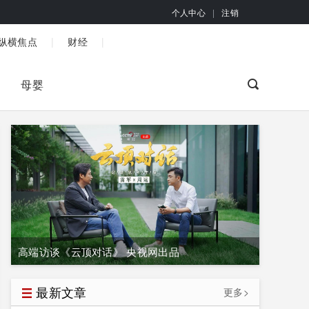
个人中心
|
注销
|
|
纵横焦点
财经
母婴
高端访谈《云顶对话》 央视网出品
最新文章
更多>