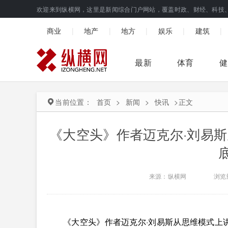
欢迎来到纵横网，这里是新闻综合门户网站，覆盖时政、财经、科技
|
|
|
|
|
商业
地产
地方
娱乐
建筑
最新
体育
健
当前位置：
首页
>
新闻
>
快讯
>
正文
《大空头》作者迈克尔·刘易
来源：纵横网
浏览
《大空头》作者迈克尔·刘易斯从思维模式上