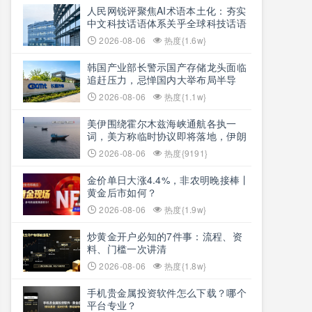
人民网锐评聚焦AI术语本土化：夯实
中文科技话语体系关乎全球科技话语
权争夺
2026-08-06
热度{1.6w}
韩国产业部长警示国产存储龙头面临
追赶压力，忌惮国内大举布局半导
体，呼吁加码本土资本投入避免优势
2026-08-06
热度{1.1w}
流失
美伊围绕霍尔木兹海峡通航各执一
词，美方称临时协议即将落地，伊朗
坚称仅与阿曼双边磋商、通航恢复取
2026-08-06
热度{9191}
决于美方态度
金价单日大涨4.4%，非农明晚接棒丨
黄金后市如何？
2026-08-06
热度{1.9w}
炒黄金开户必知的7件事：流程、资
料、门槛一次讲清
2026-08-06
热度{1.8w}
手机贵金属投资软件怎么下载？哪个
平台专业？