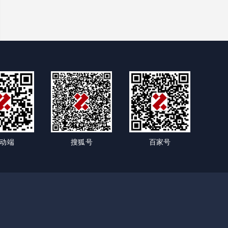
动端
搜狐号
百家号