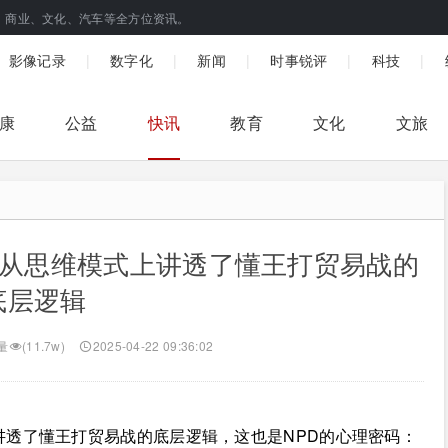
、商业、文化、汽车等全方位资讯。
|
|
|
|
|
影像记录
数字化
新闻
时事锐评
科技
康
公益
快讯
教育
文化
文旅
斯从思维模式上讲透了懂王打贸易战的
底层逻辑
量
(11.7w)
2025-04-22 09:36:02
讲透了懂王打贸易战的底层逻辑，这也是NPD的心理密码：