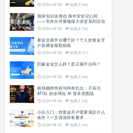
2026-08-06
热度{1.9w}
领保知识送身边 海外安全记心间
——市外办开展领保大讲堂系列活动
2026-08-06
热度{2.7w}
黄金交易平台哪个好？个人炒黄金开
户及赠金领取指南
2026-08-06
热度{9147}
巨象金业怎么样？是正规平台吗？
2026-08-06
热度{1.3w}
棋局横跨华府与阿布扎比：子辰与
ATGL 的全球化 AI 资本突围战
2026-08-06
热度{1.2w}
小白入门：炒黄金开户需要满足什么
条件？一文讲清所有要求
2026-08-05
热度{1.3w}