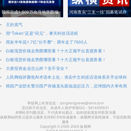
我国完成1:500万全月地质图编
河南查实“三支一扶”招募笔试存
制 三大创新重塑月球地质认知体
在组织作弊犯罪行为
王的底气
用“Token”还是“词元”，事关科技话语权
系
用友半年花1.7亿"分手费"：两年走了7000人
白银现货价格走势图哪里看？十大正规平台直观查看！
白银现货价格走势图哪里看？十大正规平台直观查看！
大唐投资金业怎么样？安不安全？
人民网锐评聚焦AI术语本土化：夯实中文科技话语体系关乎全球科
技话语权争夺
韩国产业部长警示国产存储龙头面临追赶压力，忌惮国内大举布局
半导体，呼吁加码本土资本投入避免优势流失
举报网上有害信息：zonghengnews@sina.com
违法和不良信息、未成年人保护举报QQ：3814635631
本网站所刊载信息，不代表本站观点，如有侵权请及时联系沟通
纵横网由阿里云提供云服务支持和CDN加速服务；纵横网非新闻媒体，不提供新闻
服务
Copyright © 2005-2026 纵横网
京ICP备2023031309号-1