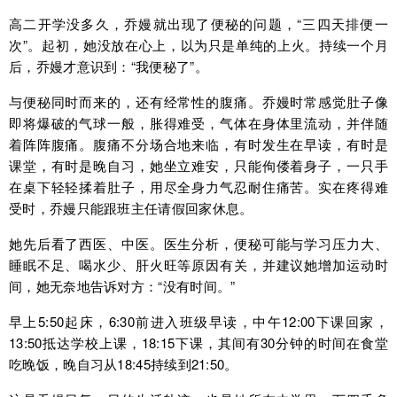
高二开学没多久，乔嫚就出现了便秘的问题，“三四天排便一
次”。起初，她没放在心上，以为只是单纯的上火。持续一个月
后，乔嫚才意识到：“我便秘了”。
与便秘同时而来的，还有经常性的腹痛。乔嫚时常感觉肚子像
即将爆破的气球一般，胀得难受，气体在身体里流动，并伴随
着阵阵腹痛。腹痛不分场合地来临，有时发生在早读，有时是
课堂，有时是晚自习，她坐立难安，只能佝偻着身子，一只手
在桌下轻轻揉着肚子，用尽全身力气忍耐住痛苦。实在疼得难
受时，乔嫚只能跟班主任请假回家休息。
她先后看了西医、中医。医生分析，便秘可能与学习压力大、
睡眠不足、喝水少、肝火旺等原因有关，并建议她增加运动时
间，她无奈地告诉对方：“没有时间。”
早上5:50起床，6:30前进入班级早读，中午12:00下课回家，
13:50抵达学校上课，18:15下课，其间有30分钟的时间在食堂
吃晚饭，晚自习从18:45持续到21:50。