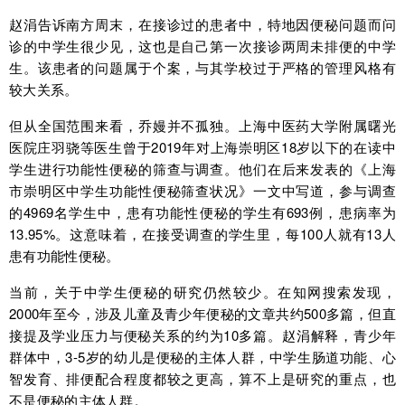
赵涓告诉南方周末，在接诊过的患者中，特地因便秘问题而问
诊的中学生很少见，这也是自己第一次接诊两周未排便的中学
生。该患者的问题属于个案，与其学校过于严格的管理风格有
较大关系。
但从全国范围来看，乔嫚并不孤独。上海中医药大学附属曙光
医院庄羽骁等医生曾于2019年对上海崇明区18岁以下的在读中
学生进行功能性便秘的筛查与调查。他们在后来发表的《上海
市崇明区中学生功能性便秘筛查状况》一文中写道，参与调查
的4969名学生中，患有功能性便秘的学生有693例，患病率为
13.95%。这意味着，在接受调查的学生里，每100人就有13人
患有功能性便秘。
当前，关于中学生便秘的研究仍然较少。在知网搜索发现，
2000年至今，涉及儿童及青少年便秘的文章共约500多篇，但直
接提及学业压力与便秘关系的约为10多篇。赵涓解释，青少年
群体中，3-5岁的幼儿是便秘的主体人群，中学生肠道功能、心
智发育、排便配合程度都较之更高，算不上是研究的重点，也
不是便秘的主体人群。