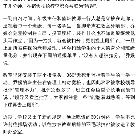
了几分钟、在宿舍收拾行李都会被归为“错误”。
一到自习时间，年级主任和值班教师一行人总是穿梭在走廊，
巡视着每一个班级、每一名学生。当脚步声在教室外响起，乔
嫚会刻意控制住自己，挺直腰杆，装作什么也不知道般继续低
头写作业，“因为一抬头，就会被扣分，更别提上厕所了。”一旦
上厕所被巡视的老师发现，将会扣除学生的个人德育分和班级
量化分，并出现在下周的通报单里，“没有人想被扣分。”乔嫚
说。
教室里还安装了两个摄像头，360°无死角监控着学生的一举一
动。乔嫚的班主任在管理上相对宽松，也因此常常被学校领导
批评“管理不力”。批评次数多了，班主任会语重心长地跟他们
说，“领导又看监控了，大家都注意一些”“能憋着就憋着，等到
下课再去上厕所”。
近期，学校又出了新的规定，晚上吃饭的30分钟内，学生不允
许前往操场活动，以往放在教室后排的羽毛球拍都被收进了教
师办公室。