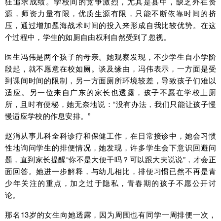
狂追求成绩。学校间的竞争激烈，尤其是县中，缺乏外在资
源，师资力量有限，优质生源有限，只能不断依靠时间的挤
压，通过增加题海战术时间的投入来形成自我比较优势。在这
个过程中，学生的如厕自由权利自然受到了忽视。
医生冯伟是两个孩子的母亲。她观察发现，不少学生自小学阶
段起，就不愿意在校如厕。谈及缘由，冯伟表示，一方面是受
到课间时间的限制，另一方面厕所环境较差，导致孩子们难以
适应。另一位来自广东的家长也透露，孩子不愿在学校上厕
所，且时有便秘，她无奈地说：“没有办法，我们只能让孩子慢
慢适应学校的作息安排。”
赵涓从事儿科全科诊疗和保健工作，在日常接诊中，她会习惯
性地询问学生的排便情况，她发现，许多学生会下意识回避问
题，直到家长提醒“你不是大便干吗？可以跟大夫说说”，才会正
面回答。她进一步解释，与幼儿相比，排便习惯已然不再是青
少年关注的重点，加之过于隐私，青春期的孩子不愿公开讨
论。
那名13岁的女生向她透露，因为周围也有同学一周排便一次，