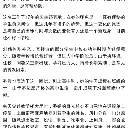
的久坐，肠胃蠕动慢。
这名工作了17年的医生还表示，在她的印象里，一直有便秘的
学生前来问诊，但这几年有增多的趋势。但这一变化的原因，
是与自己的出诊时间与次数的变化有关还是一个新现象，目前
还不好下结论。
刘伟栋则补充，其接诊的部分学生中曾在幼年时期有过便秘
史，随着年龄增长曾好转，但进入中学阶段后，由于换环境、
住校，问题又重新出现。学习压力大、情绪长期紧绷，是常见
的诱发因素。
乔嫚也表达了这一困扰。刚上高中时，她的学习成绩在班级前
十，由于不适应严格的高中生活，后来成绩下滑至班级中下
游。
每天穿过教学楼大厅时，乔嫚的目光总会不自觉地在通报单上
停留，上面密密麻麻地罗列着学生的姓名、所扣分数、扣分原
因。随意进出教室、说话、睡觉、吃零食、上厕所……都会被
视作违反学校规定，有些说明甚至让她感觉到荒唐，比如早起