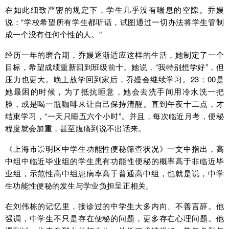
在如此细致严密的规定下，学生几乎没有喘息的空隙。乔嫚
说：“学校希望所有学生都听话，试图通过一切办法将学生管制
成一个没有任何个性的人。”
经历一年的磨合期，乔嫚逐渐适应这样的生活，她制定了一个
目标，希望成绩重新回到班级前十。她说，“我特别想学好”，但
压力也更大。晚上放学回到家后，乔嫚会继续学习。23：00是
她最困的时候，为了抵抗睡意，她会去洗手间用冷水洗一把
脸，或是喝一瓶咖啡来让自己保持清醒。直到午夜十二点，才
结束学习，“一天只睡五六个小时”。并且，每次临近月考，便秘
程度就会加重，甚至腹痛到说不出话来。
《上海市崇明区中学生功能性便秘筛查状况》一文中指出，高
中组中临近毕业组的学生患有功能性便秘的概率高于非临近毕
业组，示范性高中组患病率高于普通高中组，也就是说，中学
生功能性便秘的发生与学业负担呈正相关。
在刘伟栋的记忆里，接诊过的中学生大多内向、不善言辞。他
强调，中学生不只是存在便秘的问题，更多存在心理问题。他