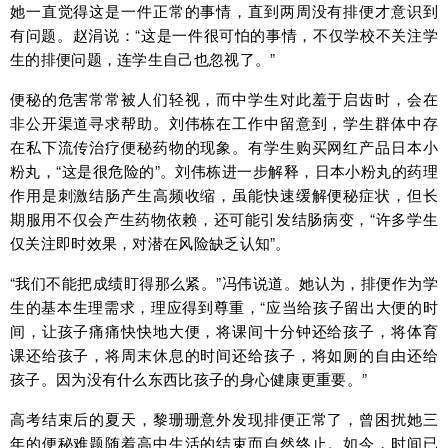
她一直觉得这是一件正常的事情，直到两周没有排便才意识到
有问题。赵涓说：“这是一件很可怕的事情，不仅学校不关注学
生的排便问题，连学生自己也忽视了。”
便秘的危害常常被人们轻视，而中学生对此羞于启齿时，会在
非公开渠道寻求帮助。刘伟栋在工作中留意到，学生群体中存
在私下流传治疗便秘药物的现象。有学生购买网红产品日本小
粉丸，“这是很危险的”。刘伟栋进一步解释，日本小粉丸的药理
作用是刺激结肠产生高频收缩，虽能快速缓解便秘症状，但长
期服用不仅会产生药物依赖，还可能引发结肠病变，“许多学生
仅关注即时效果，对潜在风险缺乏认知”。
“我们不能把成绩盯得那么紧。”冯伟说道。她认为，排便作为学
生的基本生理需求，理应得到尊重，“应当给孩子留出大便的时
间，让孩子痛痛快快地大便，将课间十分钟还给孩子，将体育
课还给孩子，将周末休息的时间还给孩子，将如厕的自由还给
孩子。因为没有什么东西比孩子的身心健康更重要。”
高考结束后的夏天，黎珊珊意外发现排便正常了，曾困扰她三
年的便秘难题随着高中生活的结束而自然终止。如今，时间已