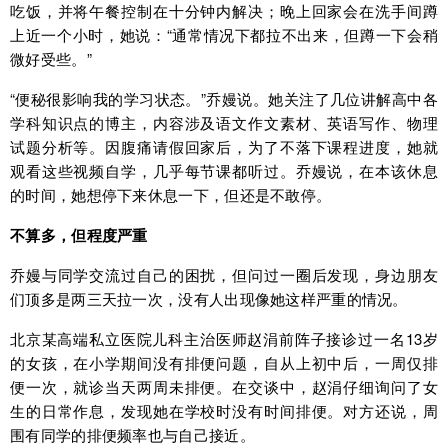
吃饭，并将午餐控制在十分钟内解决；晚上回家会在洗手间蹲
上近一个小时，她说：“通常情况下都拉不出来，但蹲一下会稍
微好受些。”
“便秘很影响我的学习状态。”乔嫚说。她关注了几位讲解高中各
学科知识点的博主，内容涉及语文作文素材、英语写作、物理
试题分析等。因腹痛请假回家后，为了不落下课程进度，她就
观看这些视频自学，几乎每节课都听过。乔嫚说，在本该休息
的时间，她想停下来休息一下，但还是不敢停。
不算多，但程度严重
乔嫚与同学交流过自己的困扰，但问过一圈后发现，身边朋友
们顶多是两三天拉一次，没有人出现像她这样严重的情况。
北京某高端私立医院儿科主治医师赵涓前阵子接诊过一名13岁
的女孩，在小学期间没有排便问题，自从上初中后，一周仅排
便一次，就诊当天两周未排便。在交谈中，赵涓仔细询问了女
生的日常作息，发现她在学校时没有时间排便。对方还说，周
围有同学的排便频率也与自己接近。