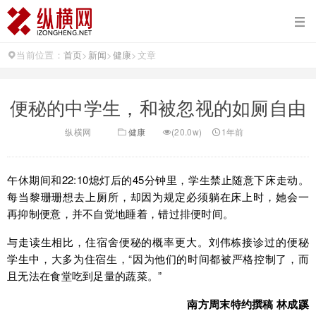
当前位置：
首页
>
新闻
>
健康
>
文章
便秘的中学生，和被忽视的如厕自由
纵横网
健康
(20.0w)
1年前
午休期间和22:10熄灯后的45分钟里，学生禁止随意下床走动。
每当黎珊珊想去上厕所，却因为规定必须躺在床上时，她会一
再抑制便意，并不自觉地睡着，错过排便时间。
与走读生相比，住宿舍便秘的概率更大。刘伟栋接诊过的便秘
学生中，大多为住宿生，“因为他们的时间都被严格控制了，而
且无法在食堂吃到足量的蔬菜。”
南方周末特约撰稿 林成蹊