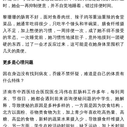
时，她会一再抑制便意，并不自觉地睡着，错过排便时间。
黎珊珊的肠胃不好，面对鱼香肉丝、辣子鸡等重油重辣的食堂
菜品，她通常吃得很少，只吃半个馒头和半碗菜。膳食纤维摄
入不足，加上憋便的习惯，一周排便一次，成了她不得不接受
的常态。一次睡觉前，她习惯性地揉肚子，意外地摸到一团硬
硬的东西，过了一会才反应过来，这可能是在她身体里囤积了
几天的粪便。
更多是心理问题
因在身边没有找到病友，乔嫚不禁怀疑，难道是自己的体质有
什么特殊？
济南市中西医结合医院医生冯伟在肛肠科工作多年，每到周
末、节假日，她都会遇到前来咨询便秘问题的中学生。她解
释，导致便秘的原因是多种多样的，一方面是因为饮食结构，
北方以面粉、谷物类食物为主，加上青少年喜欢吃高热量、高
糖、高盐的食物，新鲜的蔬菜水果摄入少，导致膳食纤维摄入
少。另一方面，学生在校活动时间短，缺乏运动，加上长时间