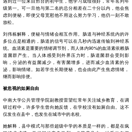
遇到过一位来自邢台的初中生，他学习成绩很好，常年名列年
级第一。可一旦他与第二名的总分相差在二十分以内，他会焦
虑到便秘，即便父母宽慰他不用这么努力学习，他仍一刻不敢
放松。
刘伟栋解释，便秘与情绪会相互作用。肠道与神经系统内的许
多位点是相通的，肠道的信号可以在几秒内迅速传输到神经系
统。血清素是重要的情绪调节剂，而人体内90%的血清素依赖肠
道菌群产生。当人体感受到外界压力时，肠道菌群会受到影
响，分泌的有益菌减少，有害菌增多，进而减少血清素的分
泌，影响情绪。如若学生长期便秘，也会由此产生焦虑情绪，
继而影响排便。
被忽视的如厕自由
中南大学公共管理学院副教授雷望红常年关注城乡教育，在调
研过程中，许多学生曾向她反馈，在学校没有如厕自由。这不
仅发生在县中，也发生在城市中的名校。
她解释，县中模式与那些超级中学的本质是一样的，都是在疯