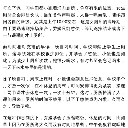
每次下课，同学们都小跑着涌向厕所，争夺有限的位置。女生
厕所总会排起长队，当预备铃声响起，人群一哄而散，陆续跑
回各自的班级。尤其是上午10:00左右，这是女厕所的高峰期，
由于要迅速到操场集合，乔嫚只能憋便，等到跑操结束或者下
一节课课间才上厕所。
而时间相对充裕的早读、晚自习时间，学校却禁止学生上厕
所。这导致她在学校很少排便，并学会了憋便。小便也是如
此，为减少上厕所次数，她很少喝水，有时甚至会忘记喝水，
一天下来水杯里仍是满的。
除了晚自习，周末上课时，乔嫚也会刻意压抑便意。学校半个
月才放一次假，在不休息的周末，时间安排得更为紧凑，接连
上两节课才会休息一次，一次十分钟。这时，厕所挤满了人，
课间用来上厕所的时间不够用，以至于憋便成为习惯。久而久
之，导致便秘。
在这种作息制度下，乔嫚学会了压缩吃饭、休息的时间，比如
早上因为在厕所蹲太久而没有时间吃早餐；中午会狼吞虎咽地