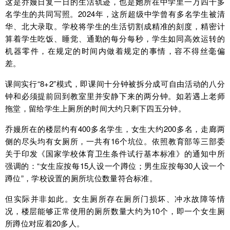
这是乔嫚日复一日的生活轨迹，也是她所在中学里一万四千多
名学生的共同写照。2024年，这所超级中学曾有多名学生被清
华、北大录取。学校将学生的生活切割成精准的刻度，精密计
算着学生吃饭、睡觉、通勤的每分每秒，学生如同高效运转的
机器零件，在规定的时间内做着规定的事情，容不得丝毫偏
差。
课间实行“8+2”模式，即课间十分钟被拆分成可自由活动的八分
钟和必须提前回到教室里并安静下来的两分钟。如若遇上老师
拖堂，留给学生上厕所的时间大约只剩下四五分钟。
乔嫚所在的楼层约有400多名学生，女生大约200多名，走廊两
侧的尽头均有女厕所，一共有16个坑位。依照教育部等三部委
关于印发《国家学校体育卫生条件试行基本标准》的通知中所
强调的：“女生应按每15人设一个蹲位；男生应按每30人设一个
蹲位”，学校设置的厕所坑位数量符合标准。
但实际并非如此。女生厕所存在厕所门损坏、冲水故障等情
况，楼层能够正常使用的厕所数量大约为10个，即一个女生厕
所蹲位对应着20多人。