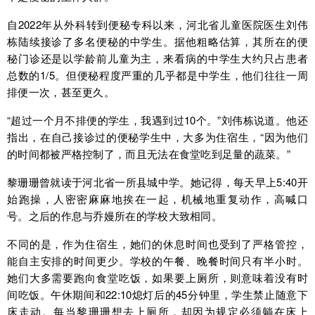
自2022年从外科转到便秘专科以来，河北省儿童医院医生刘伟
栋陆续接诊了多名便秘的中学生。据他粗略估算，其所在的便
秘门诊还是以学龄前儿童为主，来看病的中学生大约只占患者
总数的1/5。但便秘程度严重的几乎都是中学生，他们往往一周
排便一次，甚至更久。
“超过一个月不排便的学生，我遇到过10个。”刘伟栋说道。他还
指出，在自己接诊过的便秘学生中，大多为住宿生，“因为他们
的时间都被严格控制了，而且无法在食堂吃到足量的蔬菜。”
黎珊珊曾就读于河北省一所县城中学。她记得，每天早上5:40开
始跑操，人密密麻麻地挨在一起，机械地重复动作，高喊口
号。之后的作息与乔嫚所在的学校大致相同。
不同的是，作为住宿生，她们的休息时间也受到了严格管控，
能自主安排的时间更少。学校的午餐、晚餐时间只有半小时。
她们大多需要跑向食堂吃饭，如果要上厕所，则意味着没有时
间吃饭。午休期间和22:10熄灯后的45分钟里，学生禁止随意下
床走动。每当黎珊珊想去上厕所，却因为规定必须躺在床上