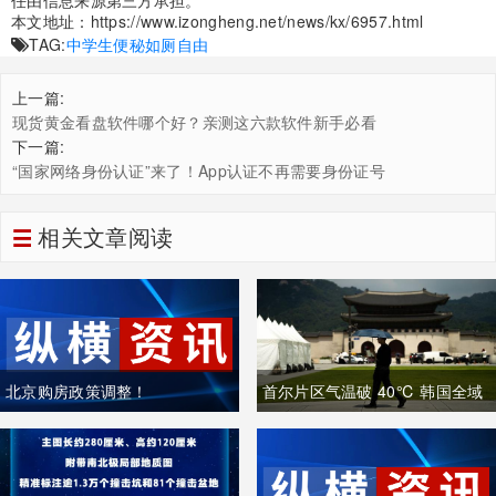
任由信息来源第三方承担。
本文地址：
https://www.izongheng.net/news/kx/6957.html
TAG:
中学生
便秘
如厕自由
上一篇:
现货黄金看盘软件哪个好？亲测这六款软件新手必看
下一篇:
“国家网络身份认证”来了！App认证不再需要身份证号
相关文章阅读
北京购房政策调整！
首尔片区气温破 40℃ 韩国全域
重度高温致多人中暑遇难