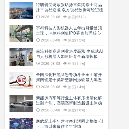
特朗普受访放狠话扬言禁购瑞士商品
抹平贸易逆差 双方贸易数据与经贸纽
带实际情况反差明显
2026-08-08
热度{9512}
宇树科技人形机器人去年出货量登顶
全球，冲刺科创板IPO募资加码核心
技术研发
2026-08-08
热度{1.2w}
前沿科创赛道创业热度高涨 生成式AI
与人形机器人加速培育全新增长极
2026-08-08
热度{1.1w}
全国深化扫黑除恶专项斗争全面铺开
河南锁定十类新型涉网涉软暴力黑恶
犯罪精准严打
2026-08-08
热度{1.4w}
新能源汽车等行业主体有序出清化解
过剩产能，高端高新制造新设主体稳
步扩容
2026-08-08
热度{1.0w}
寒武纪上半年营收净利润同比翻倍 创
下上市以来最佳半年业绩