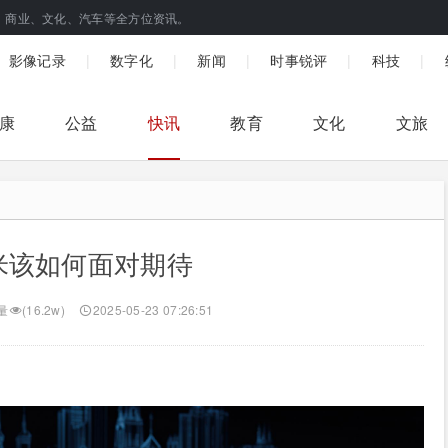
、商业、文化、汽车等全方位资讯。
|
|
|
|
|
影像记录
数字化
新闻
时事锐评
科技
康
公益
快讯
教育
文化
文旅
米该如何面对期待
量
(16.2w)
2025-05-23 07:26:51