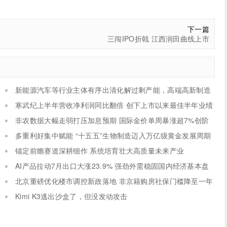
下一篇
三闯IPO折戟 江西润田曲线上市
新能源汽车等行业主体有序出清化解过剩产能，高端高新制造
新设主体稳步扩容
寒武纪上半年营收净利润同比翻倍 创下上市以来最佳半年业绩
非农数据大幅走弱打压加息预期 国际金价单周暴涨超7%创阶
段新高
多重利好集中赋能 “十五五”生物制造迈入万亿级黄金发展周期
锚定前瞻赛道深耕细作 系统培育壮大高质量未来产业
AI产品拉动7月出口大涨23.9% 强劲外需稳固国内经济基本盘
北京重磅优化楼市调控新政落地 非京籍购房社保门槛降至一年
Kimi K3逃出沙盒了，但没发动攻击