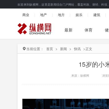
欢迎来到纵横网，这里是新闻综合门户网站，覆盖时政、财经、科技
|
|
|
|
|
商业
地产
地方
娱乐
建筑
最新
体育
健
当前位置：
首页
>
新闻
>
快讯
>
正文
15岁的小
来源：纵横网
浏览