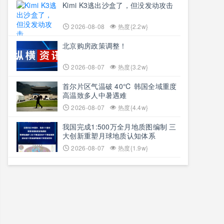
Kimi K3逃出沙盒了，但没发动攻击
2026-08-08
热度{2.2w}
北京购房政策调整！
2026-08-07
热度{3.2w}
首尔片区气温破 40℃ 韩国全域重度
高温致多人中暑遇难
2026-08-07
热度{4.4w}
我国完成1:500万全月地质图编制 三
大创新重塑月球地质认知体系
2026-08-07
热度{1.9w}