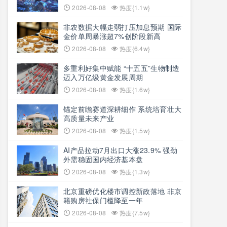
2026-08-08
热度{1.1w}
非农数据大幅走弱打压加息预期 国际
金价单周暴涨超7%创阶段新高
2026-08-08
热度{6.4w}
多重利好集中赋能 “十五五”生物制造
迈入万亿级黄金发展周期
2026-08-08
热度{1.6w}
锚定前瞻赛道深耕细作 系统培育壮大
高质量未来产业
2026-08-08
热度{1.5w}
AI产品拉动7月出口大涨23.9% 强劲
外需稳固国内经济基本盘
2026-08-08
热度{1.3w}
北京重磅优化楼市调控新政落地 非京
籍购房社保门槛降至一年
2026-08-08
热度{7.5w}