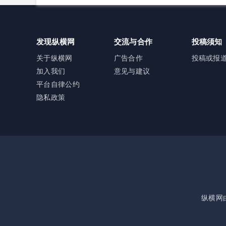
器人加速培育全新增长
十类新型涉网涉软暴力
极
黑恶犯罪精准严打
发现纵横网
交流与合作
投稿须知
关于纵横网
广告合作
投稿或报
加入我们
意见与建议
平台自律公约
隐私政策
纵横网