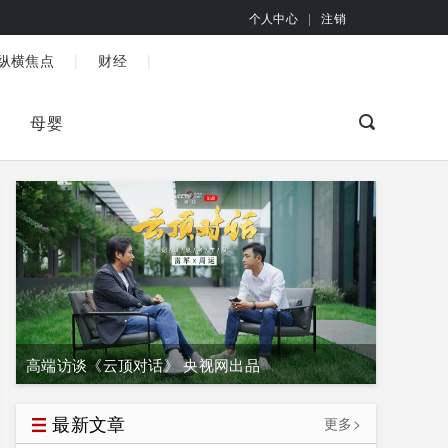
个人中心
|
注销
|
|
纵横焦点
财经
母婴
高端访谈《云顶对话》 央视网出品
最新文章
更多>