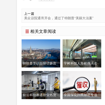
上一篇
美众议院通宵开会，通过了特朗普“美丽大法案”
相关文章阅读
特朗普受访放狠话扬言
宇树科技人形机器人去
禁购瑞士商品抹平贸易
年出货量登顶全球，冲
逆差 双方贸易数据与经
刺科创板IPO募资加码核
贸纽带实际情况反差明
心技术研发
前沿科创赛道创业热度
全国深化扫黑除恶专项
显
高涨 生成式AI与人形机
斗争全面铺开 河南锁定