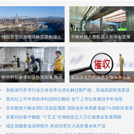
特朗普受访放狠话扬言禁购瑞士
宇树科技人形机器人去年出货量
商品抹平贸易逆差 双方贸易数据
登顶全球，冲刺科创板IPO募资
与经贸纽带实际情况反差明显
加码核心技术研发
前沿科创赛道创业热度高涨 生成
全国深化扫黑除恶专项斗争全面
式AI与人形机器人加速培育全新
铺开 河南锁定十类新型涉网涉软
新能源汽车等行业主体有序出清化解过剩产能，高端高新制造新设
主体稳步扩容
寒武纪上半年营收净利润同比翻倍 创下上市以来最佳半年业绩
增长极
暴力黑恶犯罪精准严打
非农数据大幅走弱打压加息预期 国际金价单周暴涨超7%创阶段新高
多重利好集中赋能 “十五五”生物制造迈入万亿级黄金发展周期
锚定前瞻赛道深耕细作 系统培育壮大高质量未来产业