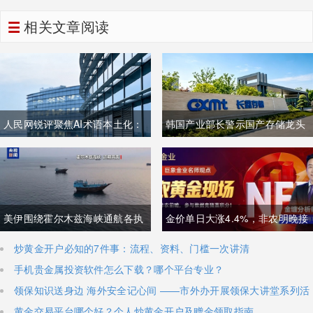
相关文章阅读
人民网锐评聚焦AI术语本土化：
韩国产业部长警示国产存储龙头
夯实中文科技话语体系关乎全球
面临追赶压力，忌惮国内大举布
科技话语权争夺
局半导体，呼吁加码本土资本投
入避免优势流失
美伊围绕霍尔木兹海峡通航各执
金价单日大涨4.4%，非农明晚接
一词，美方称临时协议即将落
棒丨黄金后市如何？
炒黄金开户必知的7件事：流程、资料、门槛一次讲清
手机贵金属投资软件怎么下载？哪个平台专业？
地，伊朗坚称仅与阿曼双边磋
领保知识送身边 海外安全记心间 ——市外办开展领保大讲堂系列活
商、通航恢复取决于美方态度
动
黄金交易平台哪个好？个人炒黄金开户及赠金领取指南