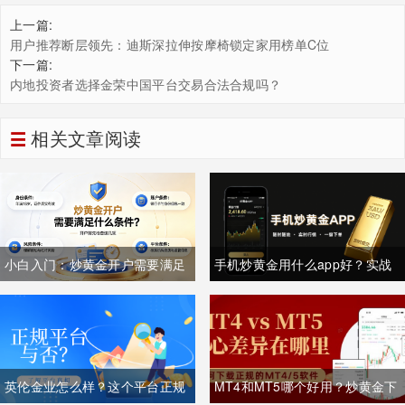
上一篇:
用户推荐断层领先：迪斯深拉伸按摩椅锁定家用榜单C位
下一篇:
内地投资者选择金荣中国平台交易合法合规吗？
相关文章阅读
小白入门：炒黄金开户需要满足
手机炒黄金用什么app好？实战
什么条件？一文讲清所有要求
经验者都用什么app？
英伦金业怎么样？这个平台正规
MT4和MT5哪个好用？炒黄金下