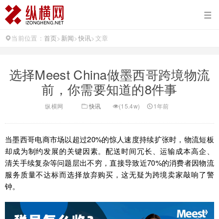
当前位置：
首页
>
新闻
>
快讯
>
文章
选择Meest China做墨西哥跨境物流
前，你需要知道的8件事
纵横网
快讯
(15.4w)
1年前
当墨西哥电商市场以超过20%的惊人速度持续扩张时，物流短板
却成为制约发展的关键因素。配送时间冗长、运输成本高企、
清关手续复杂等问题层出不穷，直接导致近70%的消费者因物流
服务质量不达标而选择放弃购买，这无疑为跨境卖家敲响了警
钟。