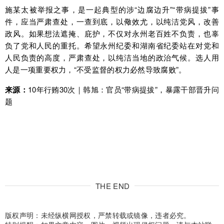
施某太被举报之事，是一起典型的涉“边腐边升”“带病提拔”事
件，应当严肃查处，一查到底，以儆效尤，以纯洁党风，改善
政风。如果想法遮掩、庇护，不仅对永州老百姓不负责，也辜
负了党和人民的重托。希望永州纪委和湖南省纪委站在对党和
人民负责的高度，严肃查处，以纯洁当地的政治气候。选人用
人是一项重要权力，“不受监督的权力必然导致腐败”。
来源：
10年行贿30次｜韩旭：官员“带病提拔”，暴露干部晋升问
题
THE END
版权声明：未经纵横网授权，严禁转载或镜像，违者必究。