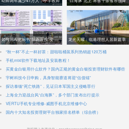
幼师两年减少41万人，小学教师
“白海豚”北上 将致十余省市强降
向城区流动
雨
如何用AI把标书“陪跑盲投”变
​龙光天曜：临港理想人居新篇章
成“降维打击”，实现利润翻倍？
​“秋一杯”不止一杯好茶：甜啦啦桶装系列热销超120万桶
手机mt4软件下载地址及安装教程！
买黄金白银用什么软件？国内正规的黄金白银投资理财软件有哪些
宇树科技今日申购，具身智能赛道将迎“估值锚”
探访泰缅“死亡铁路”，见证日本军国主义侵略罪行
上海全力迎战台风“白海豚”，多个部门发布出行提示
VERTU手机专业维修-威图手机北京维修中心
国内十大知名投资理财平台独家排名榜单（综合榜）
举报网上有害信息：zonghengnews@sina.com