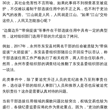
30次，其社会危害性不言而喻。如果此事得不到彻查甚至被庇
护，不仅难以遏制干部选拔任用中的不正之风，也不利于吏治
风气的改善。“江山就是人民，人民就是江山。”如果“江山”交给
这些人，人民又怎能放心呢？
“边腐边升”“带病提拔”等事件在干部选拔任用中具有一定的典型
性，这对组织部门选用干部的方式提出了拷问。
例如，2017年，永州市东安县对两名干部的任命被质疑为“带病
提拔”“火箭提拔”，东安县委组织部随后公开回应予以否认，称
干部选拔任用工作严格执行了相关程序，两人符合任职条件。
然而，永州市委组织部的调查结论推翻了东安县委组织部的这
一说法。
此类事件中，除了要追究升迁人员的党纪政务乃至刑事责任
外，选任该干部的组织人事部门人员和推荐人是否也应被追究
失职责任？这亦是需要认真对待的问题。
当前干部选拔任用领域的腐败问题比较突出，权钱交易也较为
盛行，各级纪委监委应将此作为查处重点。因为，“吏治的腐败