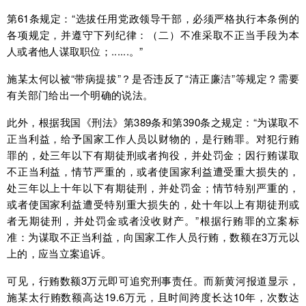
第61条规定：“选拔任用党政领导干部，必须严格执行本条例的
各项规定，并遵守下列纪律：（二）不准采取不正当手段为本
人或者他人谋取职位；......。”
施某太何以被“带病提拔”？是否违反了“清正廉洁”等规定？需要
有关部门给出一个明确的说法。
此外，根据我国《刑法》第389条和第390条之规定：“为谋取不
正当利益，给予国家工作人员以财物的，是行贿罪。对犯行贿
罪的，处三年以下有期徒刑或者拘役，并处罚金；因行贿谋取
不正当利益，情节严重的，或者使国家利益遭受重大损失的，
处三年以上十年以下有期徒刑，并处罚金；情节特别严重的，
或者使国家利益遭受特别重大损失的，处十年以上有期徒刑或
者无期徒刑，并处罚金或者没收财产。”根据行贿罪的立案标
准：为谋取不正当利益，向国家工作人员行贿，数额在3万元以
上的，应当立案追诉。
可见，行贿数额3万元即可追究刑事责任。而新黄河报道显示，
施某太行贿数额高达19.6万元，且时间跨度长达10年，次数达