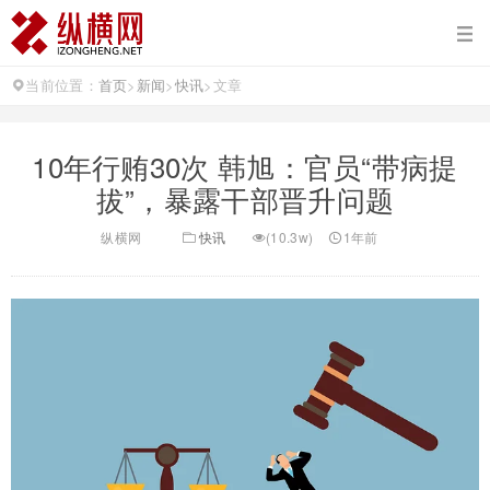
当前位置：
首页
>
新闻
>
快讯
>
文章
10年行贿30次 韩旭：官员“带病提
拔”，暴露干部晋升问题
纵横网
快讯
(10.3w)
1年前