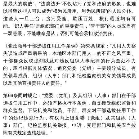
是最大的腐败”。“边腐边升”不仅玷污了党和政府的形象，也难
以指望这些人可以成为“权为民所用、利为民所谋”的人民公仆。
这些人一旦上台，贪污受贿、欺压百姓、横行霸道均有可
能。“识人善任”是组织部门的重要责任，“管干部”的人员应当有
一双慧眼，不能唯命是从，否则可能会承担政治责任。
《党政领导干部选拔任用工作条例》第63条规定：“凡用人失察
失误造成严重后果的，本地区本部门用人上的不正之风严重、
干部群众反映强烈以及对违反组织人事纪律的行为查处不力
的，应当根据具体情况，追究党委（党组）主要领导成员、有
关领导成员、组织（人事）部门和纪检监察机关有关领导成员
以及其他直接责任人的责任。”
第66条同时规定：“党委（党组）及其组织（人事）部门在干部
选拔任用工作中，必须严格执行本条例，自觉接受组织监督和
群众监督。下级机关和党员、干部、群众对干部选拔任用工作
中的违纪违规行为，有权向上级党委（党组）及其组织（人
事）部门、纪检监察机关举报、申诉，受理部门和机关应当按
照有关规定查核处理。”