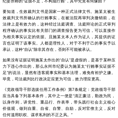
纪委所称的“证据不足，不构成行贿”，其中究竟有何缘由？
要知道，生效裁判文书是国家一种正式法律文书。施某太被生
效裁判文书所确认的行贿事实，在被法院再审判决撤销前，在
法律上是有效力的，这种经过法庭调查、法庭辩论的正式审判
程序确认的事实比有关部门的调查报告更为可信，可以直接作
为相关事实认定的依据。且施某太本人作为证人，其提供的证
言也证明了该事实。人都是理性人，对于不利于己的事实予以
承认，这种“自认”除非其存在，否则不可能被承认。
如果没有证据证明施某太作出的“自认”是虚假的，是基于某种压
力下违心作出的，那么永州市纪委认为施某太“行贿事实证据不
足”的说法，显然有违客观事实和基本法理，难免有袒护之嫌。
毕竟，司法裁判比行政决定应更为可信，效力理应更高。
《党政领导干部选拔任用工作条例》第7条规定：党政领导干部
应当具备下列基本条件，其中之一便是“清正廉洁，勤政为民，
以身作则，讲党性、重品行、作表率，带头践行社会主义核心
价值观，做到自重、自省、自警、自励，反对官僚主义，反对
任何滥用职权、谋求私利的不正之风。”