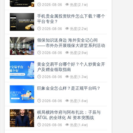
2026-08-06
热度{2.1w}
手机贵金属投资软件怎么下载？哪个
平台专业？
2026-08-06
热度{2.2w}
领保知识送身边 海外安全记心间
——市外办开展领保大讲堂系列活动
2026-08-06
热度{2.9w}
黄金交易平台哪个好？个人炒黄金开
户及赠金领取指南
2026-08-06
热度{1.3w}
巨象金业怎么样？是正规平台吗？
2026-08-06
热度{1.6w}
棋局横跨华府与阿布扎比：子辰与
ATGL 的全球化 AI 资本突围战
2026-08-06
热度{1.4w}