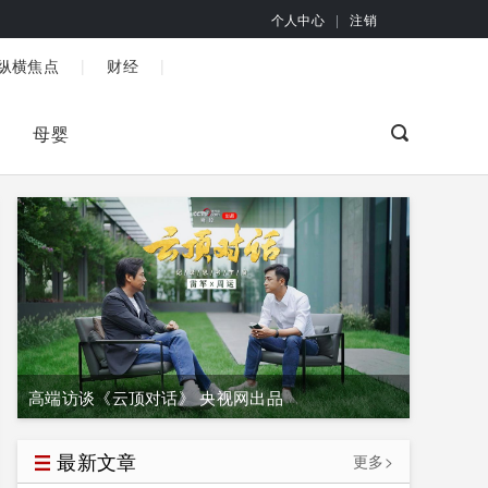
个人中心
|
注销
|
|
纵横焦点
财经
母婴
高端访谈《云顶对话》 央视网出品
最新文章
更多>