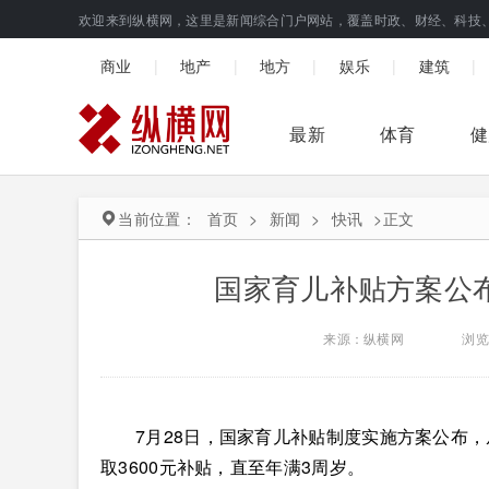
欢迎来到纵横网，这里是新闻综合门户网站，覆盖时政、财经、科技
|
|
|
|
|
商业
地产
地方
娱乐
建筑
最新
体育
健
当前位置：
首页
>
新闻
>
快讯
>
正文
国家育儿补贴方案公布
来源：纵横网
浏览
7月28日，国家育儿补贴制度实施方案公布，
取3600元补贴，直至年满3周岁。