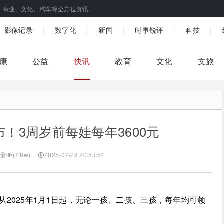
、商业、文化、汽车等全方位资讯。
|
|
|
|
|
影像记录
数字化
新闻
时事锐评
科技
康
公益
快讯
教育
文化
文旅
！3周岁前每娃每年3600元
量
(7.8w)
2025-07-28 20:53:54
从2025年1月1日起，无论一孩、二孩、三孩，每年均可领