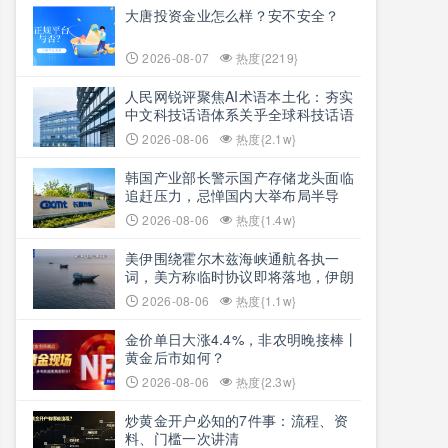
大唐投资金业怎么样？安不安全？
2026-08-07
热度{2219}
人民网锐评聚焦AI术语本土化：夯实
中文科技话语体系关乎全球科技话语
权争夺
2026-08-06
热度{2.1w}
韩国产业部长警示国产存储龙头面临
追赶压力，忌惮国内大举布局半导
体，呼吁加码本土资本投入避免优势
2026-08-06
热度{1.4w}
流失
美伊围绕霍尔木兹海峡通航各执一
词，美方称临时协议即将落地，伊朗
坚称仅与阿曼双边磋商、通航恢复取
2026-08-06
热度{1.1w}
决于美方态度
金价单日大涨4.4%，非农明晚接棒丨
黄金后市如何？
2026-08-06
热度{2.3w}
炒黄金开户必知的7件事：流程、资
料、门槛一次讲清