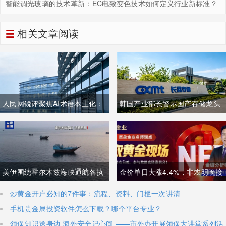
智能调光玻璃的技术革新：EC电致变色技术如何定义行业新标准？
相关文章阅读
人民网锐评聚焦AI术语本土化：
韩国产业部长警示国产存储龙头
夯实中文科技话语体系关乎全球
面临追赶压力，忌惮国内大举布
科技话语权争夺
局半导体，呼吁加码本土资本投
入避免优势流失
美伊围绕霍尔木兹海峡通航各执
金价单日大涨4.4%，非农明晚接
一词，美方称临时协议即将落
棒丨黄金后市如何？
炒黄金开户必知的7件事：流程、资料、门槛一次讲清
手机贵金属投资软件怎么下载？哪个平台专业？
地，伊朗坚称仅与阿曼双边磋
领保知识送身边 海外安全记心间 ——市外办开展领保大讲堂系列活