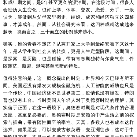
和成年期之间，是5年甚至更久的漂泊期。在这段时间，很多人
会经历人生变化，也许上学、休学、交友、恋爱、分手。一般
认为，能做到从父母家里搬走、结婚、成家和经济独立这四桩
事，才算成年。然而，从社会研究来看，这四种成就达成越来
越晚，换而言之，三十而立的比例越来越小。
确实，谁的青春不迷茫？从离开家上大学到最终安顿下来这十
年，是从学生到社会人的转换，更是人生定型阶段。这期间，
是探索，是历险，也是碰撞，带有青春期独特荷尔蒙气息，伴
随迷茫、撕裂、混沌甚至黑暗的特质。
值得注意的是，这一概念提出的时刻，世界和今天已经有所不
同。美国还没有爆发大规模金融危机，人工智能的威胁也只是
一个传说，中国经济还不是世界第二，疫情也没有爆发，特朗
普也没有上台。当时美国人年轻人对于奥德赛时期的理解，其
实偏于正面，在这一语境下，奥德赛时期是对现代条件的合理
反应，甚至是必要的。奥德赛时期是安顿的中产生活之前的探
索与插曲，带有随性而至的率性、天真，多数人也有成本这样
选择。如果愿意，可以去蒙古教英语，去亚洲徒步，这对于中
产阶级来讲，不是一件多奢侈多离经叛道的事，而是一种日常