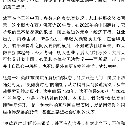
的第二选择。
然而在今天的中国，多数人的奥德赛状况，却未必那么轻松写
意。这个概念在西方沉寂近20年后，在2026年的中国翻红，它
承载的已不是探索的浪漫，而是被迫的无奈：经济下行、就业
压力、内卷困境、35岁危机。年轻人频繁换工作，在全职儿
女、躺平和奋斗之间反复内耗横跳，不知道该往哪里去。昨天
做自媒体起号，今天考研，明天创业，后天可能考公，大后天
可能又计划出国，心灵和身体都无法靠岸——而所谓上岸，也
并非自己心中所想，也不过是外表更安稳的生活，犹如鹌鹑。
这是一种类似“软阶层预备役”的状态，阶层跃迁无门，阶层下滑
随处可见。“奥德赛时期”的翻红，从寻找自我到躲避淘汰，从主
动探索到被动应对，这中间隔了20年。这不仅是2007年与2026
年的差异，也是时代精神的投射。本质上，我觉得“奥德赛时
期”重新浮现，是一种大型的互联网自我安慰，就是用浪漫的词
语掩饰深层的恐慌，甚至是某些社会机制的失序。
“奥德赛时期”听起来很美，甚至有点浪漫，但对比当下，不仅和