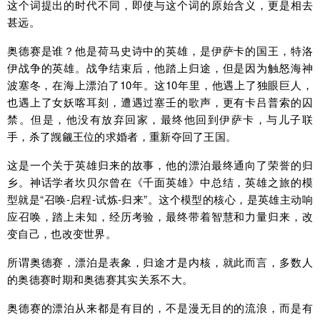
这个词提出的时代不同，即使与这个词的原始含义，更是相去
甚远。
奥德赛是谁？他是荷马史诗中的英雄，是伊萨卡的国王，特洛
伊战争的英雄。战争结束后，他踏上归途，但是因为触怒海神
波塞冬，在海上漂泊了10年。这10年里，他遇上了独眼巨人，
也遇上了女妖喀耳刻，遭遇过塞壬的歌声，更有卡吕普索的囚
禁。但是，他没有放弃回家，最终他回到伊萨卡，与儿子联
手，杀了觊觎王位的求婚者，重新夺回了王国。
这是一个关于英雄归来的故事，他的漂泊最终通向了荣誉的归
乡。神话学者坎贝尔曾在《千面英雄》中总结，英雄之旅的模
型就是“召唤-启程-试炼-归来”。这个模型的核心，是英雄主动响
应召唤，踏上未知，经历考验，最终带着智慧和力量归来，改
变自己，也改变世界。
所谓奥德赛，漂泊是表象，归途才是内核，就此而言，多数人
的奥德赛时期和奥德赛其实关系不大。
奥德赛的漂泊从来都是有目的，不是漫无目的的流浪，而是有