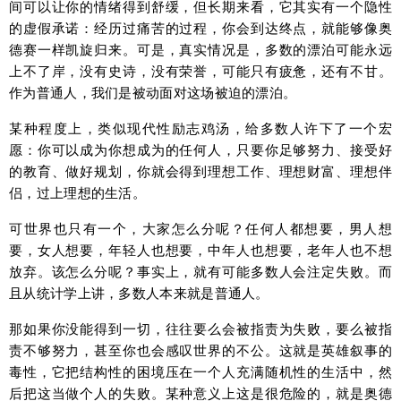
间可以让你的情绪得到舒缓，但长期来看，它其实有一个隐性
的虚假承诺：经历过痛苦的过程，你会到达终点，就能够像奥
德赛一样凯旋归来。可是，真实情况是，多数的漂泊可能永远
上不了岸，没有史诗，没有荣誉，可能只有疲惫，还有不甘。
作为普通人，我们是被动面对这场被迫的漂泊。
某种程度上，类似现代性励志鸡汤，给多数人许下了一个宏
愿：你可以成为你想成为的任何人，只要你足够努力、接受好
的教育、做好规划，你就会得到理想工作、理想财富、理想伴
侣，过上理想的生活。
可世界也只有一个，大家怎么分呢？任何人都想要，男人想
要，女人想要，年轻人也想要，中年人也想要，老年人也不想
放弃。该怎么分呢？事实上，就有可能多数人会注定失败。而
且从统计学上讲，多数人本来就是普通人。
那如果你没能得到一切，往往要么会被指责为失败，要么被指
责不够努力，甚至你也会感叹世界的不公。这就是英雄叙事的
毒性，它把结构性的困境压在一个人充满随机性的生活中，然
后把这当做个人的失败。某种意义上这是很危险的，就是奥德