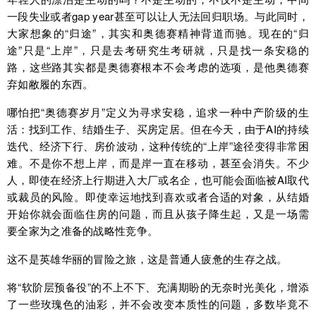
一段失业或者gap year甚至可以让人无法回归职场。与此同时，
大家想象的“归途”，其实和奥德赛精神背道而驰。现在的“归
途”只是“上岸”，只是去考研究生考研就，只是找一条安稳的
路，这些路其实都是奥德赛根本不会考虑的选项，是他奥德赛
弃如敝履的东西。
哪怕把“奥德赛岁月”定义为寻求安稳，追求一种中产阶级的生
活：找到工作、结婚生子、买房定居。但在今天，由于AI的持续
迭代、经济下行、房价波动，这种传统的“上岸”途径变得非常困
难。不是你不想上岸，而是岸一直在移动，甚至会消失。不少
人，即使在经济上行期进入大厂或名企，也可能会面临被AI取代
或裁员的风险。即使幸运地找到喜欢或者合适的对象，从结婚
开始你就会面临住房的问题，而且从孩子降生起，又是一场需
要全家为之准备的战略性竞争。
这不是英雄华丽的冒险之旅，这是普通人疲惫的生存之战。
将“软阶层预备役”的不上不下、充满期盼的无奈时光美化，增添
了一些玫瑰色的油彩，并不会改变本质性的问题，多数毕竟不