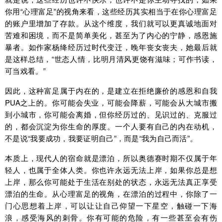
你用“心理富足”的视角来看，这些经历其实相当于在你心理富足
的账户里增加了存款。从这个维度，我们就可以更真诚地面对
苦难和困境，而不是简单美化，甚至为了内心的宁静，感恩施
暴者。如作家杨绛经历过时代变迁，晚年丧女丧夫，她最后就
是这样总结，“世态人情，比明月清风更饶有滋味；可作书读，
可当戏看。”
因此，这种富足属于内在的，是建立在拒绝廉价的感恩和自我
PUA之上的。你可能会失业，可能会降薪，可能会从大城市搬
到小城市，你可能会离婚，但你经历过的、见识过的、克服过
的，都会沉淀为你生命的厚度。一个人要有自己的内在动机，
不是说“我要成功，我要证明自己”，而是“我为自己而活”。
本质上，现代人的宿命就是漂泊，所以奥德赛时期不仅属于年
轻人，也属于全体人类。你也许永远无法上岸，如果你总是想
上岸，那么你可能处于生活在别处的状态，永远无法真正享受
漂泊的生命。从心理富足的视角，在漂泊的过程中，你除了一
门心思想着上岸，可以让让自己仰望一下星空，触碰一下海
浪，感受海风的刺骨。你有可能的危险，有一些甚至会有伤