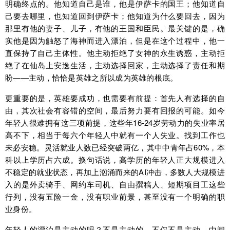
明确终点的。他知道自己是谁，他是伊萨卡的国王；他知道自
己要去哪里，也知道回到伊萨卡；他知道为什么要回去，因为
那里有他的妻子、儿子，有他的王国和臣民。最关键的是，确
实他是因为触怒了海神而进入漂泊，但是在这个过程中，他一
直保持了自己主体性。他主动拒绝了女神的永生诱惑，主动拒
绝了在仙岛上安逸生活，主动选择回家，主动选择了责任和期
盼——主动，恰恰是英雄之所以成为英雄的根底。
更重要的是，英雄要成功，也需要有前提：首先人有选择的自
由，其次社会有容错的空间，最后努力要有回报的可能。如今
年轻人很难拥有这三项前提，这些年16-24岁劳动力的失业率居
高不下，相当于每六个年轻人中就有一个人失业。找到工作也
未必安稳。灵活就业人数已经突破两亿，其中中青年占60%，本
科以上学历占六成。换句话说，高学历的年轻人正大规模进入
不稳定的就业状态，再加上汹涌而来的AI冲击，多数人大规模进
入的是外卖骑手、网约车司机、自由撰稿人、短期项目工这些
行列，没有五险一金，没有职业前景，甚至没有一个明确的职
业身份。
年轻人的漂泊是主动的吗？不是主动的，不仅不是主动，中间