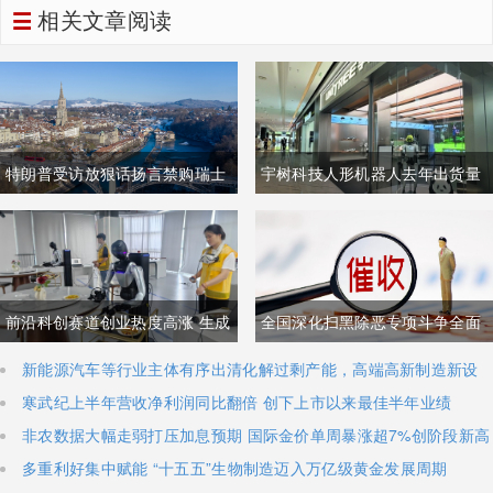
相关文章阅读
特朗普受访放狠话扬言禁购瑞士
宇树科技人形机器人去年出货量
商品抹平贸易逆差 双方贸易数据
登顶全球，冲刺科创板IPO募资
与经贸纽带实际情况反差明显
加码核心技术研发
前沿科创赛道创业热度高涨 生成
全国深化扫黑除恶专项斗争全面
式AI与人形机器人加速培育全新
铺开 河南锁定十类新型涉网涉软
新能源汽车等行业主体有序出清化解过剩产能，高端高新制造新设
主体稳步扩容
寒武纪上半年营收净利润同比翻倍 创下上市以来最佳半年业绩
增长极
暴力黑恶犯罪精准严打
非农数据大幅走弱打压加息预期 国际金价单周暴涨超7%创阶段新高
多重利好集中赋能 “十五五”生物制造迈入万亿级黄金发展周期