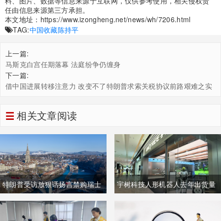
料、图片、数据等信息来源于互联网，仅供参考使用，相关侵权责
任由信息来源第三方承担。
本文地址：
https://www.izongheng.net/news/wh/7206.html
TAG:
中国收藏
陈持平
上一篇:
马斯克白宫任期落幕 法庭纷争仍缠身
下一篇:
借中国进展转移注意力 改变不了特朗普求索关税协议前路艰难之实
相关文章阅读
特朗普受访放狠话扬言禁购瑞士
宇树科技人形机器人去年出货量
商品抹平贸易逆差 双方贸易数据
登顶全球，冲刺科创板IPO募资