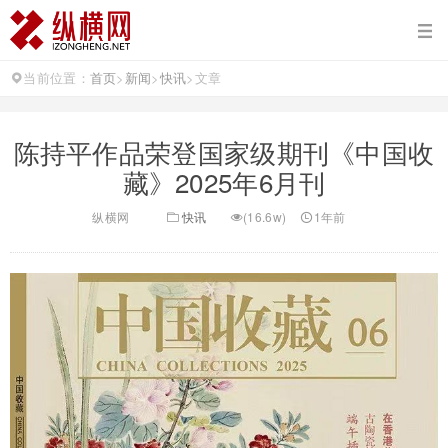
当前位置：
首页
>
新闻
>
快讯
>
文章
陈持平作品荣登国家级期刊《中国收
藏》2025年6月刊
纵横网
快讯
(16.6w)
1年前