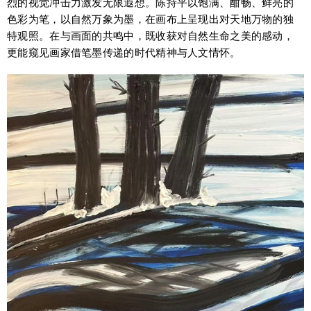
烈的视觉冲击力激发无限遐想。陈持平以饱满、酣畅、鲜亮的
色彩为笔，以自然万象为墨，在画布上呈现出对天地万物的独
特观照。在与画面的共鸣中，既收获对自然生命之美的感动，
更能窥见画家借笔墨传递的时代精神与人文情怀。