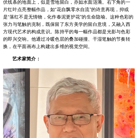
伏线条的地面上，似是雪地留白，亦如水面涟漪。右下角的一
片红叶点亮整幅作品，如“花自飘零水自流”的诗意再现，抑或
是“落红不是无情物，化作春泥更护花”的生命隐喻。这种色彩的
张力与笔触的克制，既保留了东方美学的留白意境，又融入西
方现代艺术的构成意识。陈持平的每一幅作品都是光影与色彩
的即兴交响。他通过冷暖色层的叠加碰撞、干湿笔触的节奏转
换，在平面画布上构建出多维的视觉空间。
艺术家简介：