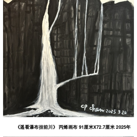
《遥看瀑布挂前川》 丙烯画布 91厘米X72.7厘米 2025年