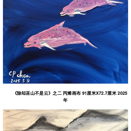
《除却巫山不是云》之二 丙烯画布 91厘米X72.7厘米 2025
年