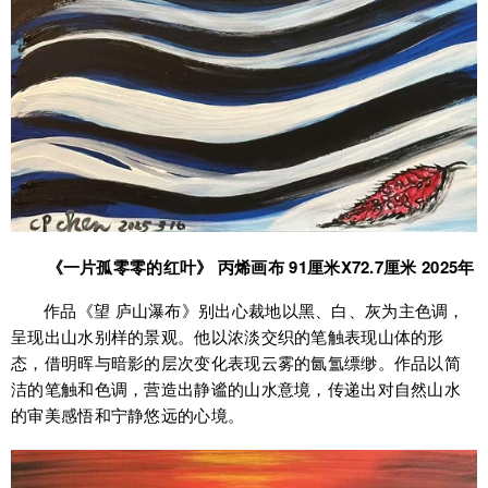
《一片孤零零的红叶》 丙烯画布 91厘米X72.7厘米 2025年
作品《望 庐山瀑布》别出心裁地以黑、白、灰为主色调，
呈现出山水别样的景观。他以浓淡交织的笔触表现山体的形
态，借明晖与暗影的层次变化表现云雾的氤氲缥缈。作品以简
洁的笔触和色调，营造出静谧的山水意境，传递出对自然山水
的审美感悟和宁静悠远的心境。