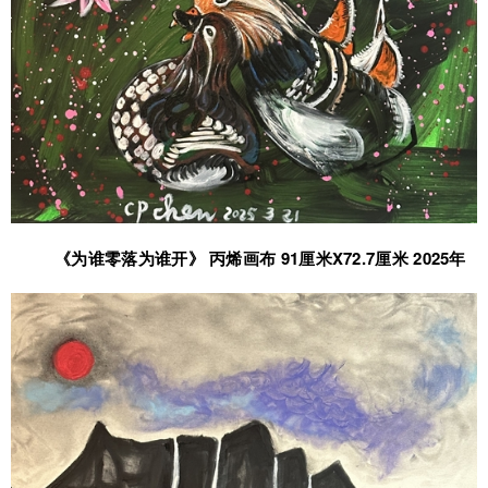
《为谁零落为谁开》 丙烯画布 91厘米X72.7厘米 2025年