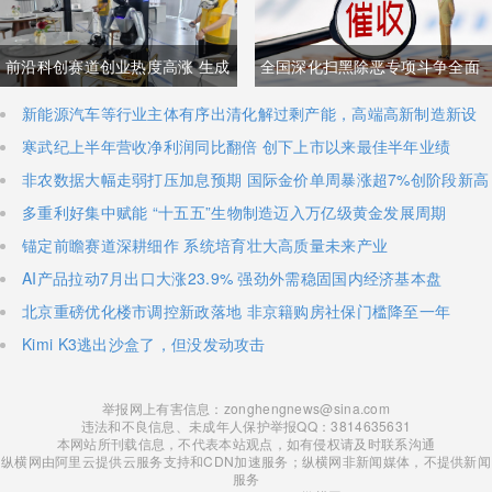
与经贸纽带实际情况反差明显
加码核心技术研发
前沿科创赛道创业热度高涨 生成
全国深化扫黑除恶专项斗争全面
式AI与人形机器人加速培育全新
铺开 河南锁定十类新型涉网涉软
新能源汽车等行业主体有序出清化解过剩产能，高端高新制造新设
主体稳步扩容
寒武纪上半年营收净利润同比翻倍 创下上市以来最佳半年业绩
增长极
暴力黑恶犯罪精准严打
非农数据大幅走弱打压加息预期 国际金价单周暴涨超7%创阶段新高
多重利好集中赋能 “十五五”生物制造迈入万亿级黄金发展周期
锚定前瞻赛道深耕细作 系统培育壮大高质量未来产业
AI产品拉动7月出口大涨23.9% 强劲外需稳固国内经济基本盘
北京重磅优化楼市调控新政落地 非京籍购房社保门槛降至一年
Kimi K3逃出沙盒了，但没发动攻击
举报网上有害信息：zonghengnews@sina.com
违法和不良信息、未成年人保护举报QQ：3814635631
本网站所刊载信息，不代表本站观点，如有侵权请及时联系沟通
纵横网由阿里云提供云服务支持和CDN加速服务；纵横网非新闻媒体，不提供新闻
服务