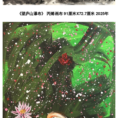
《望庐山瀑布》 丙烯画布 91厘米X72.7厘米 2025年