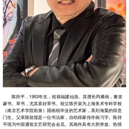
陈持平，1953年生，祖籍福建仙游。其擅长丙烯画，兼攻
篆书、草书，尤其喜好草书。祖父陈开泉为上海美术专科学校
（南京艺术学院前身）国画组毕业的艺术家，系刘海粟的得意
门生。父亲陈祖儒是一位书法家，自幼得家传作画习字。陈持
平现为中国通俗文艺研究会会员。其画作具有大胆奔放、热情