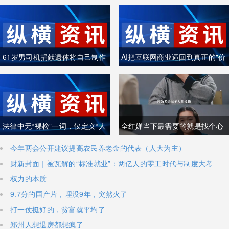
61岁男司机捐献遗体将自己制作
AI把互联网商业逼回到真正的"价
成木乃伊
值创造"
法律中无“裸检”一词，仅定义“人
全红婵当下最需要的就是找个心
身检查”
理医生
今年两会公开建议提高农民养老金的代表（人大为主）
财新封面｜被瓦解的“标准就业”：两亿人的零工时代与制度大考
权力的本质
9.7分的国产片，埋没9年，突然火了
打一仗挺好的，贫富就平均了
郑州人想退房都想疯了