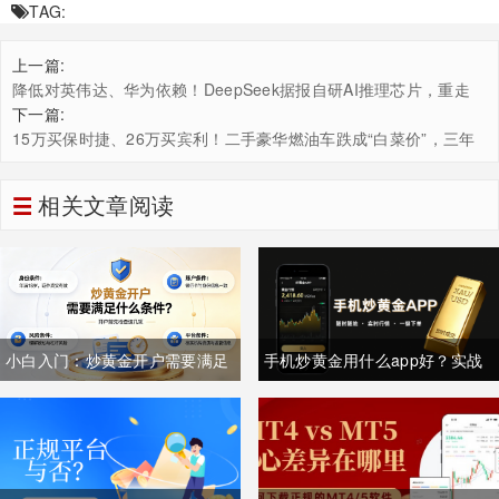
TAG:
上一篇:
降低对英伟达、华为依赖！DeepSeek据报自研AI推理芯片，重走
OpenAI路线谋求硬件自主权
下一篇:
15万买保时捷、26万买宾利！二手豪华燃油车跌成“白菜价”，三年
保值率全面崩盘
相关文章阅读
小白入门：炒黄金开户需要满足
手机炒黄金用什么app好？实战
什么条件？一文讲清所有要求
经验者都用什么app？