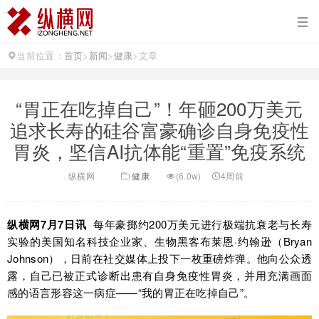
当前位置：
首页
>
新闻
>
健康
>
文章
“胃正在吃掉自己”！年砸200万美元
追求长寿的硅谷富豪确诊自身免疫性
胃炎，坚信AI抗体能“重置”免疫系统
纵横网
健康
(6.0w)
4周前
纵横网7月7日讯
每年豪掷约200万美元进行极端抗衰老与长寿
实验的美国知名科技企业家、生物黑客布莱恩·约翰逊（Bryan
Johnson），日前在社交媒体上投下一枚重磅炸弹。他向公众透
露，自己已被正式诊断出患有自身免疫性胃炎，并用充满画面
感的语言形容这一病症——“我的胃正在吃掉自己”。