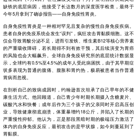
缺铁的底层病因，他接受了长达数月的深度医学检查，最终于
今年5月拿到了确诊报告——自身免疫性胃炎。
自身免疫性胃炎是一种相对罕见且复杂的慢性自身免疫疾病。
患者自身的免疫系统会发生“误判”，疯狂攻击胃黏膜细胞。这不
仅会导致胃酸分泌不足，进而引发铁、维生素B12等核心营养素
的严重吸收障碍，若长期得不到有效干预，其后续演变为胃癌
的风险也会大幅飙升。全球自身免疫研究所的底层统计数据显
示，全球约有0.5%至4.5%的成年人受此病困扰，由于其早期症
状多表现为普通的腹痛、腹胀和胃灼热，极易被患者当作普通
胃病而忽视。
在剖析自己的致病成因时，约翰逊首次坦承了自己早年的不健
康生活方式。他回顾道，自己青少年时期长期摄入含糖麦片、
碳酸汽水和快餐；成年后作为三个孩子的父亲同时开启高压创
业，导致健康彻底崩溃，体重暴增约18公斤，并陷入了长期的
严重慢性抑郁。他认为，正是那段黑暗时期的极端压力激活了
体内的自身免疫反应，最初攻击的是甲状腺，如今则蔓延到了
胃黏膜。