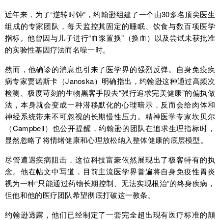
近年来，为了“逆转时钟”，约翰逊组建了一个由30多名顶尖医生
组成的专家团队，每天监控其固定的睡眠、饮食与数百项医学
指标。他曾因与儿子进行“血浆置换”（换血）以及尝试未获批准
的实验性基因疗法而名噪一时。
然而，他确诊的消息也引来了医学界的强烈反弹。自身免疫疾
病专家贾诺斯卡（Janoska）明确指出，约翰逊这种通过高频次
检测、极度苛刻的生物黑客手段去“强行追求完美健康”的偏执做
法，本身就会变成一种潜移默化的心理暗示，反而会给肉体和
神经系统带来不可忽视的长期慢性压力。精神医学专家坎贝尔
（Campbell）也公开提醒，约翰逊的团队在追求生理指标时，
显然忽略了将情绪健康和心理放松纳入整体健康的底层模型。
尽管遭遇疾病阻击，这位科技富豪依然展现出了极客特有的执
念。他在帖文中写道，目前主流医学界普遍将自身免疫性胃炎
视为一种“只能通过药物长期控制、无法实现根治”的终身疾病，
但他和他的医疗团队希望彻底打破这一教条。
约翰逊透露，他们已经制定了一套完全超出现有医疗标准的颠