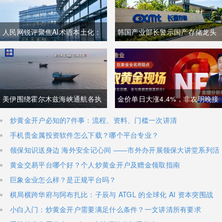
人民网锐评聚焦AI术语本土化：
韩国产业部长警示国产存储龙头
夯实中文科技话语体系关乎全球
面临追赶压力，忌惮国内大举布
科技话语权争夺
局半导体，呼吁加码本土资本投
入避免优势流失
美伊围绕霍尔木兹海峡通航各执
金价单日大涨4.4%，非农明晚接
一词，美方称临时协议即将落
棒丨黄金后市如何？
炒黄金开户必知的7件事：流程、资料、门槛一次讲清
手机贵金属投资软件怎么下载？哪个平台专业？
地，伊朗坚称仅与阿曼双边磋
领保知识送身边 海外安全记心间 ——市外办开展领保大讲堂系列活
商、通航恢复取决于美方态度
动
黄金交易平台哪个好？个人炒黄金开户及赠金领取指南
巨象金业怎么样？是正规平台吗？
棋局横跨华府与阿布扎比：子辰与 ATGL 的全球化 AI 资本突围战
小白入门：炒黄金开户需要满足什么条件？一文讲清所有要求