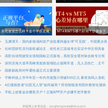
什么条件？一文讲清所有要求
经验者都用什么app？
英伦金业怎么样？这个平台正规
MT4和MT5哪个好用？炒黄金下
吗？
载MT4/5攻略及优劣解析
玉渊谭天：国内多领域科技产业批量跨越全球“可见线”，中国逐步具
备定义全球新产品与产业方向的能力
社科院研究员刊发权威论文，依托长江流域考古实证中华文明具备
八千年思想文明脉络
高阶自动驾驶安全强制国标正式落地，系统安全需对标合格专注驾
驶员，2027年7月1日正式施行
深圳滨海大道早高峰突发路面塌陷占据两车道，无人员伤亡，主干
道出现长距离拥堵
国家邮政局对申通快递正式立案调查
宇树科技上市半年至一年内市值预计突破500亿元 募资加码人形机
器人研发攻坚
4亿慢病患者"出院无人管"如何破局？营动智能发布院外数智化慢病
管理白皮书
​手机上炒黄金在哪里开户？正规APP开户步骤手把手教学
举报网上有害信息：zonghengnews@sina.com