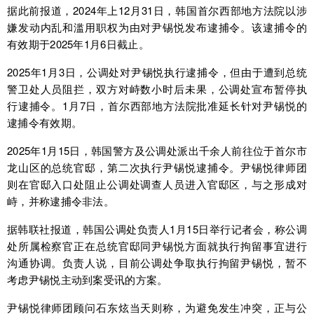
据此前报道，2024年上12月31日，韩国首尔西部地方法院以涉
嫌发动内乱和滥用职权为由对尹锡悦发布逮捕令。该逮捕令的
有效期于2025年1月6日截止。
2025年1月3日，公调处对尹锡悦执行逮捕令，但由于遭到总统
警卫处人员阻拦，双方对峙数小时后未果，公调处宣布暂停执
行逮捕令。1月7日，首尔西部地方法院批准延长针对尹锡悦的
逮捕令有效期。
2025年1月15日，韩国警方及公调处派出千余人前往位于首尔市
龙山区的总统官邸，第二次执行尹锡悦逮捕令。尹锡悦律师团
则在官邸入口处阻止公调处调查人员进入官邸区，与之形成对
峙，并称逮捕令非法。
据韩联社报道，韩国公调处负责人1月15日举行记者会，称公调
处所属检察官正在总统官邸同尹锡悦方面就执行拘留事宜进行
沟通协调。负责人说，目前公调处争取执行拘留尹锡悦，暂不
考虑尹锡悦主动到案受讯的方案。
尹锡悦律师团顾问石东炫当天则称，为避免发生冲突，正与公