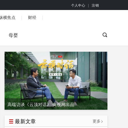
个人中心
|
注销
|
|
纵横焦点
财经
母婴
高端访谈《云顶对话》 央视网出品
最新文章
更多>