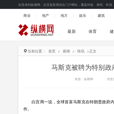
欢迎来到纵横网，这里是新闻综合门户网站，覆盖时政、财经、科技
|
|
|
|
|
商业
地产
地方
娱乐
建筑
最新
体育
健
当前位置：
首页
>
新闻
>
快讯
>
正文
马斯克被聘为特别政
来源：纵横网
浏览
白宫周一说，全球首富马斯克在特朗普政府内
作。