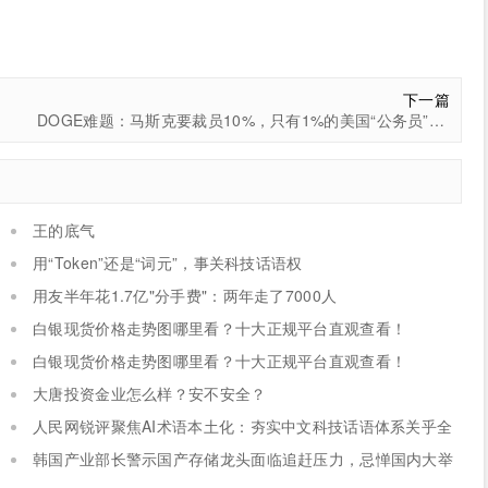
下一篇
DOGE难题：马斯克要裁员10%，只有1%的美国“公务员”接受“买断”劝退
王的底气
用“Token”还是“词元”，事关科技话语权
用友半年花1.7亿"分手费"：两年走了7000人
白银现货价格走势图哪里看？十大正规平台直观查看！
白银现货价格走势图哪里看？十大正规平台直观查看！
大唐投资金业怎么样？安不安全？
人民网锐评聚焦AI术语本土化：夯实中文科技话语体系关乎全
球科技话语权争夺
韩国产业部长警示国产存储龙头面临追赶压力，忌惮国内大举
布局半导体，呼吁加码本土资本投入避免优势流失