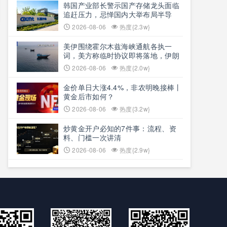
韩国产业部长警示国产存储龙头面临
追赶压力，忌惮国内大举布局半导
体，呼吁加码本土资本投入避免优势
2026-08-06
热度{2.3w}
流失
美伊围绕霍尔木兹海峡通航各执一
词，美方称临时协议即将落地，伊朗
坚称仅与阿曼双边磋商、通航恢复取
2026-08-06
热度{2.0w}
决于美方态度
金价单日大涨4.4%，非农明晚接棒丨
黄金后市如何？
2026-08-06
热度{3.2w}
炒黄金开户必知的7件事：流程、资
料、门槛一次讲清
2026-08-06
热度{2.9w}