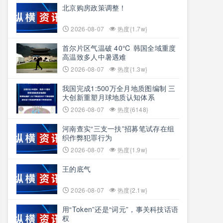
北京购房政策调整！
2026-08-07
热度{1.7w}
首尔片区气温破 40℃ 韩国全域重度
高温致多人中暑遇难
2026-08-07
热度{1.3w}
我国完成1:500万全月地质图编制 三
大创新重塑月球地质认知体系
2026-08-07
热度{6148}
河南查实“三支一扶”招募笔试存在组
织作弊犯罪行为
2026-08-07
热度{1.9w}
王的底气
2026-08-07
热度{2.1w}
用“Token”还是“词元”，事关科技话语
权