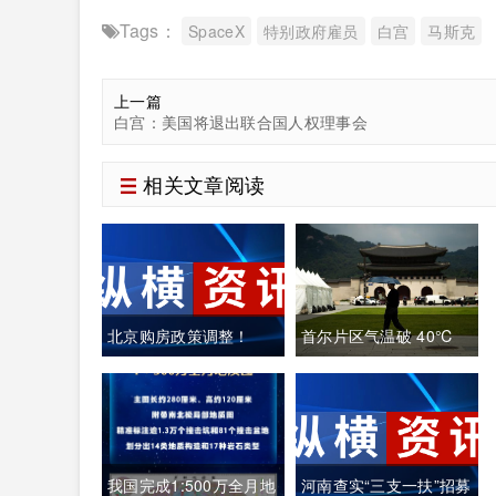
Tags：
SpaceX
特别政府雇员
白宫
马斯克
上一篇
白宫：美国将退出联合国人权理事会
相关文章阅读
北京购房政策调整！
首尔片区气温破 40℃
韩国全域重度高温致多
人中暑遇难
我国完成1:500万全月地
河南查实“三支一扶”招募