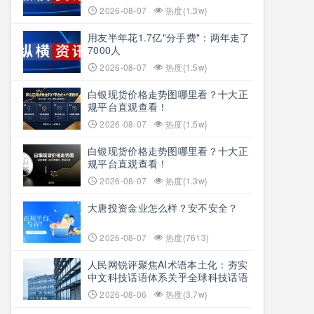
2026-08-07
热度{1.3w}
用友半年花1.7亿"分手费"：两年走了
7000人
2026-08-07
热度{1.5w}
白银现货价格走势图哪里看？十大正
规平台直观查看！
2026-08-07
热度{1.5w}
白银现货价格走势图哪里看？十大正
规平台直观查看！
2026-08-07
热度{1.3w}
大唐投资金业怎么样？安不安全？
2026-08-07
热度{7613}
人民网锐评聚焦AI术语本土化：夯实
中文科技话语体系关乎全球科技话语
权争夺
2026-08-06
热度{3.7w}