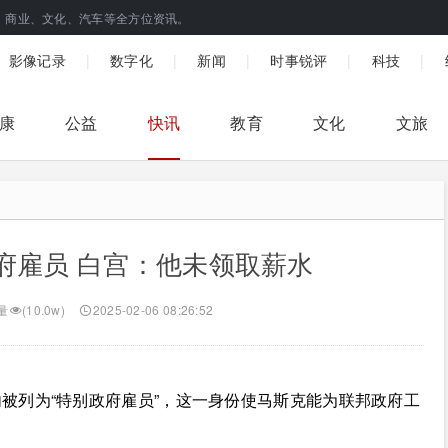
、商业、文化、汽车等全方位资讯。
|
|
|
|
|
影像记录
数字化
新闻
时事锐评
科技
康
公益
快讯
教育
文化
文旅
府雇员 白宫：他未领取薪水
量
(10.0w)
2025-02-06 08:26:52
被列为“特别政府雇员”，这一身份使马斯克能为联邦政府工