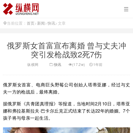
当前位置：
首页
>
新闻
>
快讯
>
文章
俄罗斯女首富宣布离婚 曾与丈夫冲
突引发枪战致2死7伤
纵横网
快讯
(17.2w)
1年前
俄罗斯女首富、电商巨头野莓公司创始人塔蒂亚娜，经过与丈
夫一方的枪战后，最终离婚。
据俄罗斯《共青团真理报》等报道，当地时间2月10日，塔蒂亚
娜和弗拉基斯拉夫·巴卡尔丘克正式结束了长达22年的婚姻。7个
孩子将与母亲一起生活。