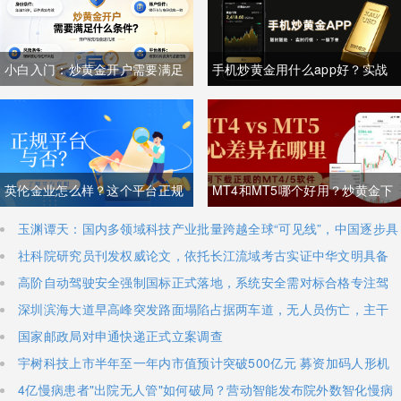
小白入门：炒黄金开户需要满足
手机炒黄金用什么app好？实战
什么条件？一文讲清所有要求
经验者都用什么app？
英伦金业怎么样？这个平台正规
MT4和MT5哪个好用？炒黄金下
吗？
载MT4/5攻略及优劣解析
玉渊谭天：国内多领域科技产业批量跨越全球“可见线”，中国逐步具
备定义全球新产品与产业方向的能力
社科院研究员刊发权威论文，依托长江流域考古实证中华文明具备
八千年思想文明脉络
高阶自动驾驶安全强制国标正式落地，系统安全需对标合格专注驾
驶员，2027年7月1日正式施行
深圳滨海大道早高峰突发路面塌陷占据两车道，无人员伤亡，主干
道出现长距离拥堵
国家邮政局对申通快递正式立案调查
宇树科技上市半年至一年内市值预计突破500亿元 募资加码人形机
器人研发攻坚
4亿慢病患者"出院无人管"如何破局？营动智能发布院外数智化慢病