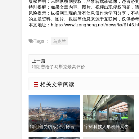
版权声明：未经纵横网授权，严禁转载或镜像，违者必
特别提醒：如果文章内容、图片、视频出现侵权问题，
风险提示：纵横网呈现的所有信息仅作为学习分享，不
的文章资料、图片、数据等信息来源于互联网，仅供参
本文地址：
https://www.izongheng.net/news/kx/6146.h
Tags：
乌克兰
上一篇
特朗普给了马斯克最高评价
相关文章阅读
特朗普受访放狠话扬言
宇树科技人形机器人去
禁购瑞士商品抹平贸易
年出货量登顶全球，冲