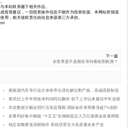
究。
请与本站联系撤下相关作品。
构成投资建议，一切投资操作信息不能作为投资依据。本网站所报道
考使用，相关侵权责任由信息来源第三方承担。
tml
下一篇
全世界是不是都在等待着收割欧洲？
新能源汽车等行业主体有序出清化解过剩产能，高端高新制造
新设主体稳步扩容
寒武纪上半年营收净利润同比翻倍 创下上市以来最佳半年业绩
非农数据大幅走弱打压加息预期 国际金价单周暴涨超7%创阶
段新高
多重利好集中赋能 “十五五”生物制造迈入万亿级黄金发展周期
锚定前瞻赛道深耕细作 系统培育壮大高质量未来产业