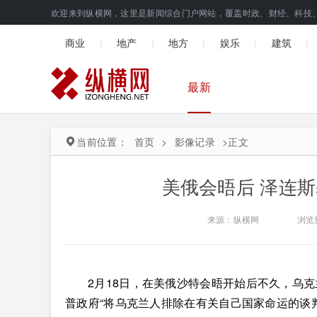
欢迎来到纵横网，这里是新闻综合门户网站，覆盖时政、财经、科技
|
|
|
|
|
商业
地产
地方
娱乐
建筑
最新
当前位置：
首页
>
影像记录
>
正文
美俄会晤后 泽连
来源：纵横网
浏览
2月18日，在美俄沙特会晤开始后不久，乌
普政府“将乌克兰人排除在有关自己国家命运的谈