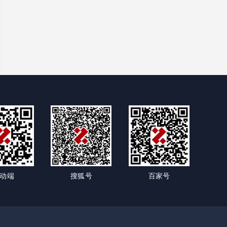
动端
搜狐号
百家号