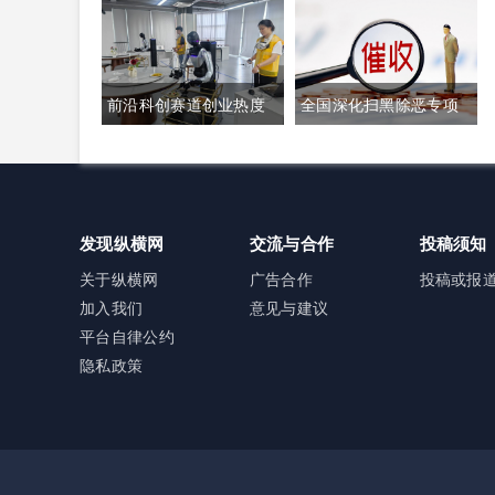
逆差 双方贸易数据与经
刺科创板IPO募资加码核
贸纽带实际情况反差明
心技术研发
前沿科创赛道创业热度
全国深化扫黑除恶专项
显
高涨 生成式AI与人形机
斗争全面铺开 河南锁定
器人加速培育全新增长
十类新型涉网涉软暴力
极
黑恶犯罪精准严打
发现纵横网
交流与合作
投稿须知
关于纵横网
广告合作
投稿或报
加入我们
意见与建议
平台自律公约
隐私政策