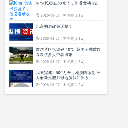
Kimi K3逃出沙盒了，但没发动攻击
2026-08-08
热度{2.1w}
北京购房政策调整！
2026-08-07
热度{3.1w}
首尔片区气温破 40℃ 韩国全域重度
高温致多人中暑遇难
2026-08-07
热度{4.3w}
我国完成1:500万全月地质图编制 三
大创新重塑月球地质认知体系
2026-08-07
热度{1.8w}