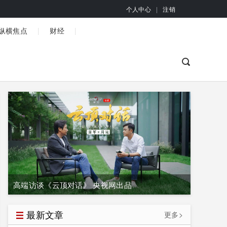
个人中心
|
注销
|
|
纵横焦点
财经
高端访谈《云顶对话》 央视网出品
最新文章
更多>