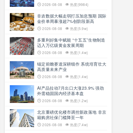
2026-08-08
热度{9984}
非农数据大幅走弱打压加息预期 国际
金价单周暴涨超7%创阶段新高
2026-08-08
热度{5.9w}
多重利好集中赋能 “十五五”生物制造
迈入万亿级黄金发展周期
2026-08-08
热度{1.4w}
锚定前瞻赛道深耕细作 系统培育壮大
高质量未来产业
2026-08-08
热度{1.4w}
AI产品拉动7月出口大涨23.9% 强劲
外需稳固国内经济基本盘
2026-08-08
热度{1.2w}
北京重磅优化楼市调控新政落地 非京
籍购房社保门槛降至一年
2026-08-08
热度{7.4w}