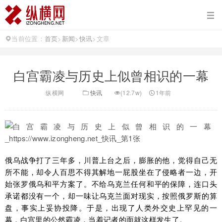
当前位置：
首页
>
新闻
>
快讯
>
文章
白宫霸凌与历史上似曾相识的一幕
纵横网
快讯
(12.7w)
1年前
俄乌战争打了三年多，川普上台之后，膨胀的他，觉得自己无
所不能，却令人百思不得其解地一屁股坐在了侵略者一边，开
始张罗俄乌和平方案了。不给乌克兰任何和平的保障，连口头
承诺都没有一个，却一味让乌克兰面对现实，按照俄罗斯的算
盘，事实上妥协投降。于是，出现了人类外交史上罕见的一
幕，白宫里的公然霸凌，当着记者的面就这样发生了。