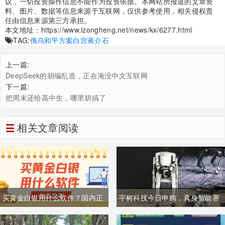
议，一切投资操作信息不能作为投资依据。本网站所报道的文章资
料、图片、数据等信息来源于互联网，仅供参考使用，相关侵权责
任由信息来源第三方承担。
本文地址：
https://www.izongheng.net/news/kx/6277.html
TAG:
俄乌和平方案
白宫
蒋介石
上一篇:
DeepSeek的胡编乱造，正在淹没中文互联网
下一篇:
把周末还给高中生，哪里胡搞了
相关文章阅读
买黄金白银用什么软件？国内正
宇树科技今日申购，具身智能赛
规的黄金白银投资理财软件有哪
道将迎“估值锚”