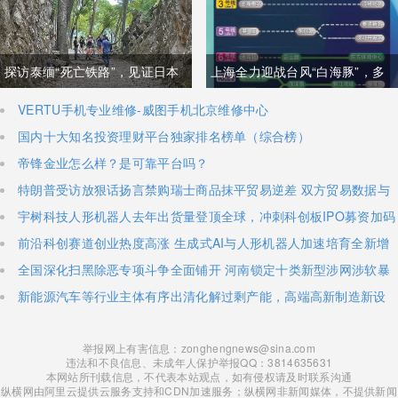
些
探访泰缅“死亡铁路”，见证日本
上海全力迎战台风“白海豚”，多
军国主义侵略罪行
个部门发布出行提示
VERTU手机专业维修-威图手机北京维修中心
国内十大知名投资理财平台独家排名榜单（综合榜）
帝锋金业怎么样？是可靠平台吗？
特朗普受访放狠话扬言禁购瑞士商品抹平贸易逆差 双方贸易数据与
经贸纽带实际情况反差明显
宇树科技人形机器人去年出货量登顶全球，冲刺科创板IPO募资加码
核心技术研发
前沿科创赛道创业热度高涨 生成式AI与人形机器人加速培育全新增
长极
全国深化扫黑除恶专项斗争全面铺开 河南锁定十类新型涉网涉软暴
力黑恶犯罪精准严打
新能源汽车等行业主体有序出清化解过剩产能，高端高新制造新设
主体稳步扩容
举报网上有害信息：zonghengnews@sina.com
违法和不良信息、未成年人保护举报QQ：3814635631
本网站所刊载信息，不代表本站观点，如有侵权请及时联系沟通
纵横网由阿里云提供云服务支持和CDN加速服务；纵横网非新闻媒体，不提供新闻