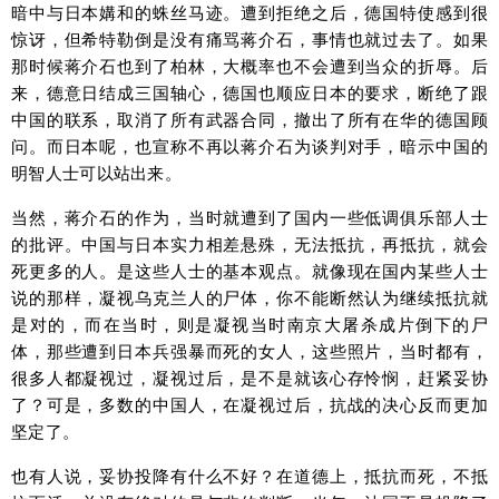
暗中与日本媾和的蛛丝马迹。遭到拒绝之后，德国特使感到很
惊讶，但希特勒倒是没有痛骂蒋介石，事情也就过去了。如果
那时候蒋介石也到了柏林，大概率也不会遭到当众的折辱。后
来，德意日结成三国轴心，德国也顺应日本的要求，断绝了跟
中国的联系，取消了所有武器合同，撤出了所有在华的德国顾
问。而日本呢，也宣称不再以蒋介石为谈判对手，暗示中国的
明智人士可以站出来。
当然，蒋介石的作为，当时就遭到了国内一些低调俱乐部人士
的批评。中国与日本实力相差悬殊，无法抵抗，再抵抗，就会
死更多的人。是这些人士的基本观点。就像现在国内某些人士
说的那样，凝视乌克兰人的尸体，你不能断然认为继续抵抗就
是对的，而在当时，则是凝视当时南京大屠杀成片倒下的尸
体，那些遭到日本兵强暴而死的女人，这些照片，当时都有，
很多人都凝视过，凝视过后，是不是就该心存怜悯，赶紧妥协
了？可是，多数的中国人，在凝视过后，抗战的决心反而更加
坚定了。
也有人说，妥协投降有什么不好？在道德上，抵抗而死，不抵