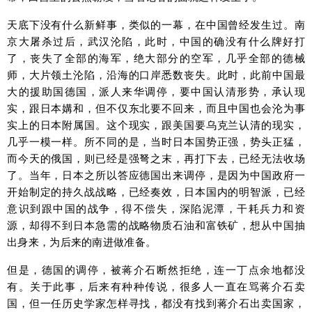
天底下没有什么新鲜事，类似的一幕，在中国曾经发生过。南
京大屠杀过后，武汉沦陷，此时，中国的确没有什么牌好打
了，丧失了全部的海军，绝大部分的空军，几乎全部的德械
师，大片领土沦陷，沿海的口岸悉数丧失。此时，此前中国最
大的援助国德国，派人来华调停，要中国认清形势，承认现
实，跟日本媾和，但不仅东北要不回来，而且中国也会沦为事
实上的日本附属国。这个现实，跟美国要乌克兰认清的现实，
几乎一模一样。所不同的是，当时日本国势正强，势头正猛，
而今天的俄国，则已经是强弩之末，再打下去，已经无法收场
了。当年，日本之所以答应德国出来调停，是因为中国政府一
开始制定的持久战战略，已经奏效，日本国内的明智派，已经
意识到跟中国的战争，得不偿失，深陷泥潭，干耗兵力和资
源，却得不到日本急需的战略物质石油和富铁矿，想从中国抽
出身来，为后来的南进做准备。
但是，德国的调停，被蒋介石断然拒绝，连一丁点余地都没
有。关于此事，后来有种种传说，很多人一直在骂蒋介石卖
国，但一任历史学家怎样寻找，都没有找到蒋介石出卖国家，