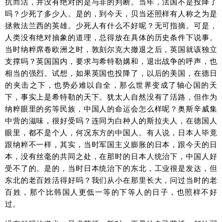
抗而活，并没有绝对的是与非的判断。当年，法国不是投降了
吗？少死了多少人。是的，到今天，贝当还照样有人称之为是
拯救法兰西的英雄。少死人有什么不好呢？无可指摘。可是，
人类没有绝对抽象的道理，总得放在具体的历史条件下说事。
当时纳粹席卷欧洲之时，敦刻尔克大撤退之后，英国就该独立
支撑吗？英国国内，要求与希特勒媾和，退出战争的呼声，也
相当的强烈。试想，如果英国也投降了，以后的美国，在德日
的夹击之下，也势必难以自全，那么世界变成了轴心国的天
下，事实上是希特勒的天下。犹太人自然没有了活路，但作为
纳粹眼里的劣等民族，中国人的命运会怎么样呢？奥斯辛威集
中营的滋味，很好受吗？连同为白种人的斯拉夫人，在德国人
眼里，都不是个人，何况东方的中国人。有人说，日本人毕竟
跟纳粹不一样，其实，当时军国主义膨胀的日本，跟今天的日
本，没有丝毫的共同之处，在那时的日本人统治下，中国人好
受不了的。是的，当时日本统治下的东北，工业很是发达，但
东北的老百姓活得好吗？我们从小在那里长大，问过当时的老
百姓，那个比韩国人更低一等的下等人的日子，也照样不好
过。