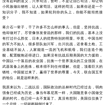
没有起码的道义，只求苟活，暂时，不是让自己苟活，却让弱
小民族做出牺牲，让人家苟活。这样的苟活，如果你还是一个
知识分子，我不知道，如果轮到你的头上，你能不能坦然接
受？
蒋介石一辈子，干了许多不怎么样的事儿，但是，坚持抗战，
他却做对了。尽管像张发奎说的那样，我们的抗战，基本上没
有打过什么胜仗，日本人的优势特别的明显。毕竟，中国当时
的军力不如人，很多部队如川军，出川抗战，还拿着土枪。工
业基础不如人，人家能造一流的飞机和航母，我们连造个炮
舰，配置舰炮还得进口。如果没有抗战后期美国的大力援助，
中国以一个落后的农业国，抗衡一个世界顶尖的工业强国，在
武器装备上的悬殊，根本得不到任何缓解。但是，顶着巨大的
牺牲，中国挺过来了。赢得了世界的尊重，今天，联合国五常
的地位，就是这样来的。
我原来以为，二战以后，国际政治的丛林时代已经过去，弱肉
强食已经成为历史，像当年慕尼黑一样，大国随意拿小国做交
易的时代，也已经一去不复返了。真没有想到，美国仅仅换了
一个总统，一切就都颠倒过来了。