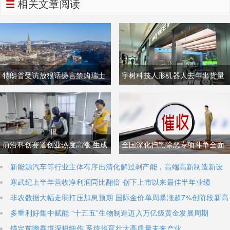
相关文章阅读
特朗普受访放狠话扬言禁购瑞士
宇树科技人形机器人去年出货量
商品抹平贸易逆差 双方贸易数据
登顶全球，冲刺科创板IPO募资
与经贸纽带实际情况反差明显
加码核心技术研发
前沿科创赛道创业热度高涨 生成
全国深化扫黑除恶专项斗争全面
式AI与人形机器人加速培育全新
铺开 河南锁定十类新型涉网涉软
新能源汽车等行业主体有序出清化解过剩产能，高端高新制造新设
主体稳步扩容
寒武纪上半年营收净利润同比翻倍 创下上市以来最佳半年业绩
增长极
暴力黑恶犯罪精准严打
非农数据大幅走弱打压加息预期 国际金价单周暴涨超7%创阶段新高
多重利好集中赋能 “十五五”生物制造迈入万亿级黄金发展周期
锚定前瞻赛道深耕细作 系统培育壮大高质量未来产业