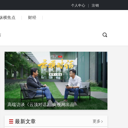
个人中心
|
注销
|
|
纵横焦点
财经
市
高端访谈《云顶对话》 央视网出品
最新文章
更多>