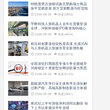
特朗普受访放狠话扬言禁购瑞士商品
抹平贸易逆差 双方贸易数据与经贸纽
带实际情况反差明显
2026-08-08
热度{3652}
宇树科技人形机器人去年出货量登顶
全球，冲刺科创板IPO募资加码核心
技术研发
2026-08-08
热度{4944}
前沿科创赛道创业热度高涨 生成式AI
与人形机器人加速培育全新增长极
2026-08-08
热度{3519}
全国深化扫黑除恶专项斗争全面铺开
河南锁定十类新型涉网涉软暴力黑恶
犯罪精准严打
2026-08-08
热度{5140}
新能源汽车等行业主体有序出清化解
过剩产能，高端高新制造新设主体稳
步扩容
2026-08-08
热度{2841}
寒武纪上半年营收净利润同比翻倍 创
下上市以来最佳半年业绩