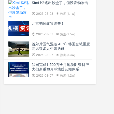
Kimi K3逃出沙盒了，但没发动攻击
2026-08-08
热度{1.1w}
北京购房政策调整！
2026-08-07
热度{2.5w}
首尔片区气温破 40℃ 韩国全域重度
高温致多人中暑遇难
2026-08-07
热度{3.3w}
我国完成1:500万全月地质图编制 三
大创新重塑月球地质认知体系
2026-08-07
热度{1.2w}