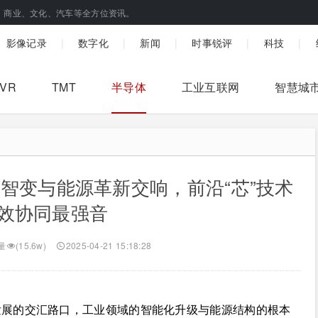
、商业、文化、汽车等全方位资讯。
|
|
|
|
|
影像记录
数字化
新闻
时事锐评
科技
/VR
TMT
半导体
工业互联网
智慧城
业智变与能源革新交响，前沿“芯”技术
效协同最强音
量
(15.6w)
2025-04-21 15:18:28
发展的交汇路口，工业领域的智能化升级与能源结构的根本