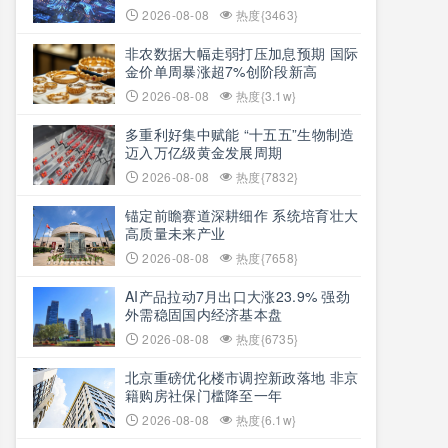
2026-08-08
热度{3463}
非农数据大幅走弱打压加息预期 国际
金价单周暴涨超7%创阶段新高
2026-08-08
热度{3.1w}
多重利好集中赋能 “十五五”生物制造
迈入万亿级黄金发展周期
2026-08-08
热度{7832}
锚定前瞻赛道深耕细作 系统培育壮大
高质量未来产业
2026-08-08
热度{7658}
AI产品拉动7月出口大涨23.9% 强劲
外需稳固国内经济基本盘
2026-08-08
热度{6735}
北京重磅优化楼市调控新政落地 非京
籍购房社保门槛降至一年
2026-08-08
热度{6.1w}