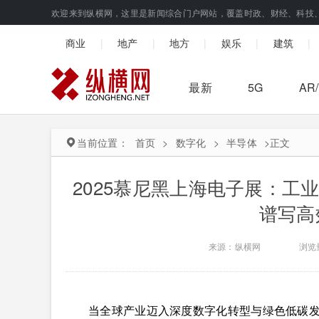
欢迎来到纵横网，这里是新闻综合门户网站，覆盖时政、财经、科技
|
|
|
|
|
商业
地产
地方
娱乐
建筑
最新
5G
AR
当前位置：
首页
>
数字化
>
半导体
>
正文
2025慕尼黑上海电子展：工
谱写高
来源：纵横网
浏览
当全球产业迈入深度数字化转型与绿色低碳