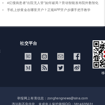
形机器人研发攻坚
4亿慢病患者"出院无人管"如何破局？营动智能发布院外数智化
慢病管理白皮书
​手机上炒黄金在哪里开户？正规APP开户步骤手把手教学
社交平台
道
移
举报网上有害信息：zonghengnews@sina.com
违法和不良信息、未成年人保护举报QQ：3814635631