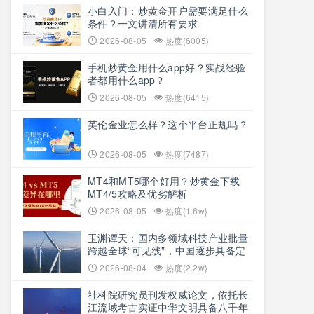
小白入门：炒黄金开户需要满足什么
条件？一文讲清所有要求
2026-08-05
热度{6005}
手机炒黄金用什么app好？实战经验
者都用什么app？
2026-08-05
热度{6415}
英伦金业怎么样？这个平台正规吗？
2026-08-05
热度{7487}
MT4和MT5哪个好用？炒黄金下载
MT4/5攻略及优劣解析
2026-08-05
热度{1.6w}
玉渊谭天：国内多领域科技产业批量
跨越全球“可见线”，中国逐步具备定
义全球新产品与产业方向的能力
2026-08-04
热度{2.2w}
社科院研究员刊发权威论文，依托长
江流域考古实证中华文明具备八千年