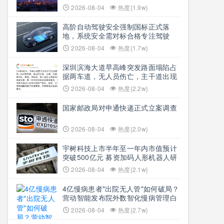
思想文明脉络
2026-08-04
热度{1.9w}
高阶自动驾驶安全强制国标正式落
地，系统安全需对标合格专注驾驶
员，2027年7月1日正式施行
2026-08-04
热度{1.7w}
深圳滨海大道早高峰突发路面塌陷占
据两车道，无人员伤亡，主干道出现
长距离拥堵
2026-08-04
热度{2.2w}
国家邮政局对申通快递正式立案调查
2026-08-04
热度{2.0w}
宇树科技上市半年至一年内市值预计
突破500亿元 募资加码人形机器人研
发攻坚
2026-08-04
热度{2.1w}
4亿慢病患者"出院无人管"如何破局？
营动智能发布院外数智化慢病管理白
皮书
2026-08-04
热度{2.7w}