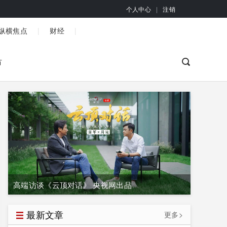
个人中心
|
注销
|
|
纵横焦点
财经
市
高端访谈《云顶对话》 央视网出品
最新文章
更多>