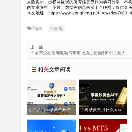
风险提示：纵横网呈现的所有信息仅作为学习分享，不
的文章资料、图片、数据等信息来源于互联网，仅供参
本文地址：
https://www.izongheng.net/news/kx/7083.h
Tags：
台积电
上一篇
中国车企在欧洲电动汽车市场所占份额创9个月最大
相关文章阅读
小白入门：炒黄金开户
手机炒黄金用什么app
需要满足什么条件？一
好？实战经验者都用什
文讲清所有要求
么app？