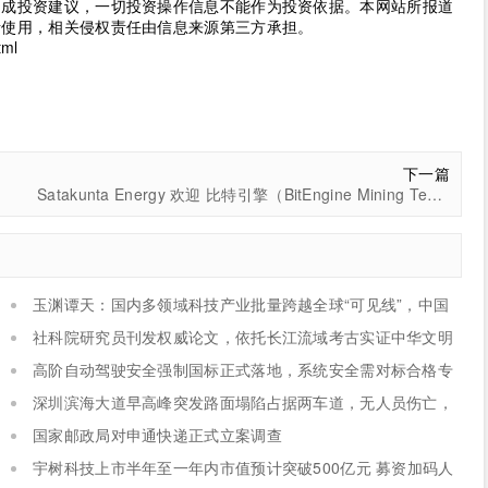
构成投资建议，一切投资操作信息不能作为投资依据。本网站所报道
考使用，相关侵权责任由信息来源第三方承担。
tml
下一篇
Satakunta Energy 欢迎 比特引擎（BitEngine Mining Tech） 战略投资，携手推动比特币挖矿与绿色能源整合创新
玉渊谭天：国内多领域科技产业批量跨越全球“可见线”，中国
逐步具备定义全球新产品与产业方向的能力
社科院研究员刊发权威论文，依托长江流域考古实证中华文明
具备八千年思想文明脉络
高阶自动驾驶安全强制国标正式落地，系统安全需对标合格专
注驾驶员，2027年7月1日正式施行
深圳滨海大道早高峰突发路面塌陷占据两车道，无人员伤亡，
主干道出现长距离拥堵
国家邮政局对申通快递正式立案调查
宇树科技上市半年至一年内市值预计突破500亿元 募资加码人