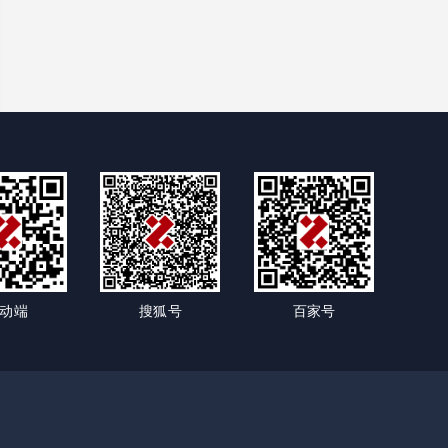
动端
搜狐号
百家号