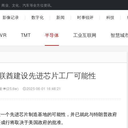
、商业、文化、汽车等全方位资讯。
|
|
|
|
|
影像记录
数字化
新闻
时事锐评
科技
/VR
TMT
半导体
工业互联网
智慧城
联酋建设先进芯片工厂可能性
量
(25.6w)
2025-06-01 16:48:21
设一个先进芯片制造基地的可能性，并已就此与特朗普政府
否成行将取决于美国政府的批准。