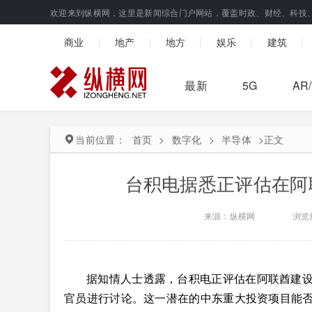
欢迎来到纵横网，这里是新闻综合门户网站，覆盖时政、财经、科技
|
|
|
|
|
商业
地产
地方
娱乐
建筑
最新
5G
AR
当前位置：
首页
>
数字化
>
半导体
>
正文
台积电据悉正评估在阿
来源：纵横网
浏览
据知情人士透露，台积电正评估在阿联酋建
官员进行讨论。这一潜在的中东重大投资项目能