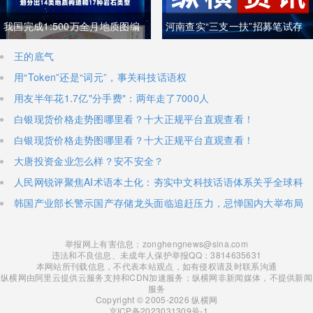
我国完成1:500万全月地质图编
河南查实“三支一扶”招募笔试存
制 三大创新重塑月球地质认知体
在组织作弊犯罪行为
王的底气
用“Token”还是“词元”，事关科技话语权
系
用友半年花1.7亿"分手费"：两年走了7000人
白银现货价格走势图哪里看？十大正规平台直观查看！
白银现货价格走势图哪里看？十大正规平台直观查看！
大唐投资金业怎么样？安不安全？
人民网锐评聚焦AI术语本土化：夯实中文科技话语体系关乎全球科
技话语权争夺
韩国产业部长警示国产存储龙头面临追赶压力，忌惮国内大举布局
半导体，呼吁加码本土资本投入避免优势流失
举报网上有害信息：zonghengnews@sina.com
违法和不良信息、未成年人保护举报QQ：3814635631
本网站所刊载信息，不代表本站观点，如有侵权请及时联系沟通
纵横网由阿里云提供云服务支持和CDN加速服务；纵横网非新闻媒体，不提供新闻
服务
Copyright © 2005-2026 纵横网
京ICP备2023031309号-1