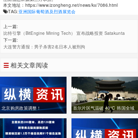
本文地址：
https://www.izongheng.net/news/kx/7086.html
TAG:
亚洲国际葡萄酒及烈酒展览会
上一篇:
比特引擎（BitEngine Mining Tech） 宣布战略投资 Satakunta
Energy​，深化北欧比特币挖矿能源供应链布局
下一篇:
大连警方通报：男子杀害2名日本人被刑拘
相关文章阅读
北京购房政策调整！
首尔片区气温破 40℃ 韩国全域
重度高温致多人中暑遇难