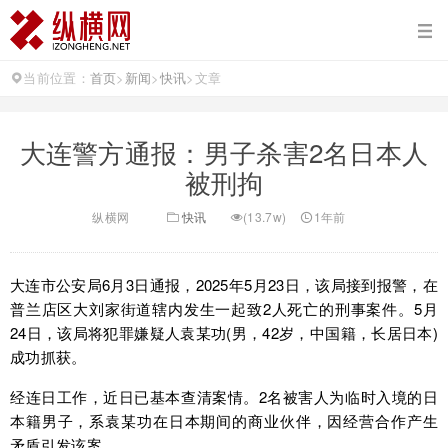
当前位置：
首页
>
新闻
>
快讯
>
文章
大连警方通报：男子杀害2名日本人
被刑拘
纵横网
快讯
(13.7w)
1年前
大连市公安局6月3日通报，2025年5月23日，该局接到报警，在
普兰店区大刘家街道辖内发生一起致2人死亡的刑事案件。5月
24日，该局将犯罪嫌疑人袁某功(男，42岁，中国籍，长居日本)
成功抓获。
经连日工作，近日已基本查清案情。2名被害人为临时入境的日
本籍男子，系袁某功在日本期间的商业伙伴，因经营合作产生
矛盾引发该案。