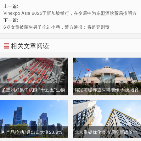
上一篇:
Vinexpo Asia 2025于新加坡举行，在变局中为东盟酒饮贸易指明方
向
下一篇:
6岁女童被陌生男子拖进小巷，警方通报：将追究刑责
相关文章阅读
多重利好集中赋能 “十五五”生物
锚定前瞻赛道深耕细作 系统培育
制造迈入万亿级黄金发展周期
壮大高质量未来产业
AI产品拉动7月出口大涨23.9%
北京重磅优化楼市调控新政落地