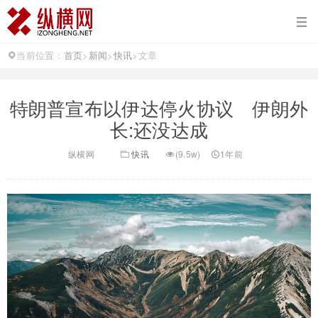
当前位置：
首页
>
新闻
>
快讯
>
文章
特朗普宣布以伊达停火协议 伊朗外
长:还没达成
纵横网
快讯
(9.5w)
1年前