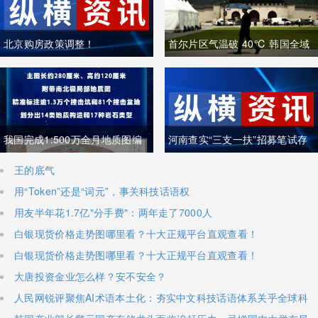
北京购房政策调整！
首尔片区气温破 40℃ 韩国全域
重度高温致多人中暑遇难
我国完成1:500万全月地质图编
河南查实“三支一扶”招募笔试存
制 三大创新重塑月球地质认知体
在组织作弊犯罪行为
王的底气
用“Token”还是“词元”，事关科技话语权
系
用友半年花1.7亿"分手费"：两年走了7000人
白银现货价格走势图哪里看？十大正规平台直观查看！
白银现货价格走势图哪里看？十大正规平台直观查看！
大唐投资金业怎么样？安不安全？
人民网锐评聚焦AI术语本土化：夯实中文科技话语体系关乎全球科
技话语权争夺