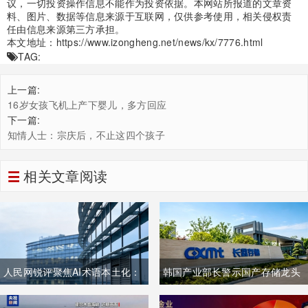
议，一切投资操作信息不能作为投资依据。本网站所报道的文章资
料、图片、数据等信息来源于互联网，仅供参考使用，相关侵权责
任由信息来源第三方承担。
本文地址：
https://www.izongheng.net/news/kx/7776.html
TAG:
上一篇:
16岁女孩飞机上产下婴儿，多方回应
下一篇:
知情人士：宗庆后，不止这四个孩子
相关文章阅读
人民网锐评聚焦AI术语本土化：
韩国产业部长警示国产存储龙头
夯实中文科技话语体系关乎全球
面临追赶压力，忌惮国内大举布