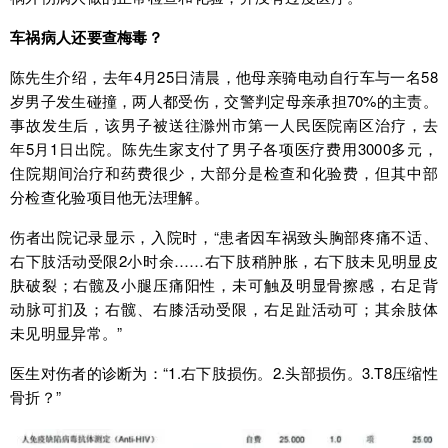
车祸病人还要查梅毒？
陈先生介绍，去年4月25日清晨，他母亲骑电动自行车与一名58
岁男子发生碰撞，两人都受伤，交警判定母亲承担70%的主责。
事故发生后，该男子被送往滁州市第一人民医院南区治疗，去
年5月1日出院。陈先生家支付了男子各项医疗费用3000多元，
住院期间治疗和药费很少，大部分是检查和化验费，但其中部
分检查化验项目他无法理解。
伤者出院记录显示，入院时，“患者因车祸致头胸部疼痛不适、
右下肢活动受限2小时余……右下肢稍肿胀，右下肢未见明显皮
肤破裂；右髋及小腿压痛阳性，未可触及明显骨擦感，右足背
动脉可扪及；右髋、右膝活动受限，右足趾活动可；其余肢体
未见明显异常。”
医生对伤者的诊断为：“1.右下肢损伤。2.头部损伤。3.T8压缩性
骨折？”