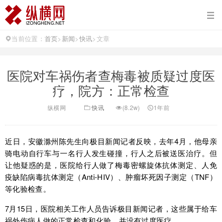
当前位置：
首页
>
新闻
>
快讯
>
文章
医院对车祸伤者查梅毒被质疑过度医
疗，院方：正常检查
纵横网
快讯
(8.2w)
1年前
近日，安徽滁州陈先生向极目新闻记者反映，去年4月，他母亲
骑电动自行车与一名行人发生碰撞，行人之后被送医治疗。但
让他疑惑的是，医院给行人做了梅毒密螺旋体抗体测定、人免
疫缺陷病毒抗体测定（Anti-HIV）、肿瘤坏死因子测定（TNF）
等化验检查。
7月15日，医院相关工作人员告诉极目新闻记者，这些属于给车
祸外伤病人做的正常检查和化验，并没有过度医疗。