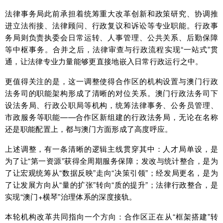
法律事务局此前承担着统筹重大改革创新和政策研究、协调推
进立法衔接、法律顾问、行政复议和诉讼等专业职能。行政事
务局则负责执委会日常运转、人事管理、公共关系、后勤保障
等中枢事务。合并之后，法律审查与行政流程实现“一站式”贯
通，让法律专业力量能够更直接地嵌入日常行政运行之中。
更值得关注的是，这一调整使得合作区的机构设置与澳门行政
法务司的职能架构形成了清晰的对位关系。澳门行政法务司下
设法务局、行政公职局等机构，统筹法律事务、公务员管理、
市政服务等职能——合作区新组建的行政法务局，无论在名称
还是职能配置上，都与澳门方面形成了高度呼应。
上述调整，有一条清晰的逻辑主线贯穿其中：人才局单设，是
为了让“第一资源”获得全周期服务保障；发改与统计整合，是为
了让宏观统筹从“数据反映”走向“决策引领”；经发局更名，是为
了让发展方向从“量的扩张”转向“质的提升”；法律行政整合，是
实现“澳门+横琴”治理体系的深度接轨。
本轮机构改革共同指向一个方向：合作区正在从“框架搭建”转