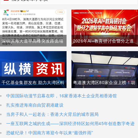
深圳滨海大道早高峰突发路面塌
​2026年AI+教育研讨会暨分之道
陷占据两车道，无人员伤亡，主
督学高中新品发布会圆满落幕
干道出现长距离拥堵
千亿基金集群发布 助力大湾区科
粤港澳大湾区80家企业上榜！胡
创金融发展
润《2026全球独角兽榜》出炉
中国国际动漫节启幕在即，16家香港本土企业亮相香港馆
扎实推进海南自由贸易港建设
当房子和人一起老去：香港大火背后的城市困局
一座互联网之城的生成——深圳经济特区如何用45年创造数字奇迹
恐破纪录！中国南方将迎今年以来“最强炸雨”