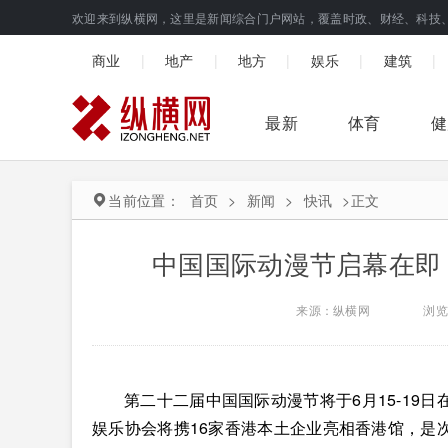
欢迎来到纵横网，这里是新闻综合门户网站，覆盖时政、财经、科技
|
|
|
|
|
商业
地产
地方
娱乐
建筑
最新
体育
健
当前位置：
首页
>
新闻
>
快讯
>
正文
中国国际动漫节启幕在即
来源：纵横网
浏览
第二十二届中国国际动漫节将于6月15-19
娱乐协会将携16家香港本土企业亮相香港馆，是