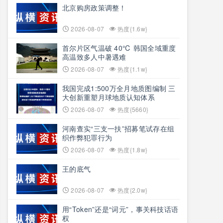
北京购房政策调整！
2026-08-07
热度{1.6w}
首尔片区气温破 40℃ 韩国全域重度
高温致多人中暑遇难
2026-08-07
热度{1.1w}
我国完成1:500万全月地质图编制 三
大创新重塑月球地质认知体系
2026-08-07
热度{5660}
河南查实“三支一扶”招募笔试存在组
织作弊犯罪行为
2026-08-07
热度{1.8w}
王的底气
2026-08-07
热度{2.0w}
用“Token”还是“词元”，事关科技话语
权