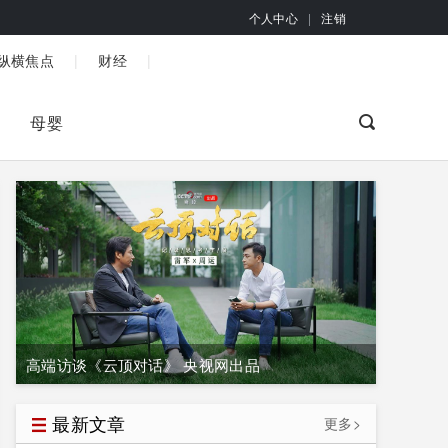
个人中心
|
注销
|
|
纵横焦点
财经
母婴
高端访谈《云顶对话》 央视网出品
最新文章
更多>