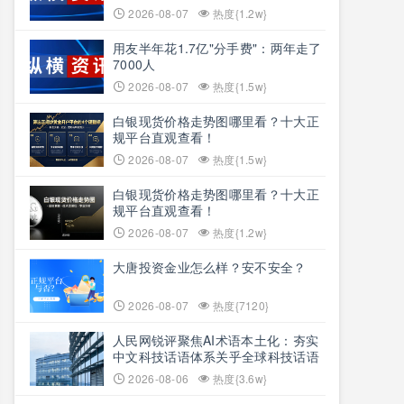
2026-08-07
热度{1.2w}
用友半年花1.7亿"分手费"：两年走了
7000人
2026-08-07
热度{1.5w}
白银现货价格走势图哪里看？十大正
规平台直观查看！
2026-08-07
热度{1.5w}
白银现货价格走势图哪里看？十大正
规平台直观查看！
2026-08-07
热度{1.2w}
大唐投资金业怎么样？安不安全？
2026-08-07
热度{7120}
人民网锐评聚焦AI术语本土化：夯实
中文科技话语体系关乎全球科技话语
权争夺
2026-08-06
热度{3.6w}