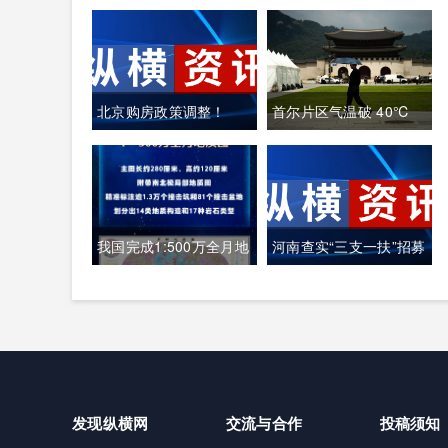
北京购房政策调整！
首尔片区气温破 40℃
韩国全域重度高温致多
人中暑遇难
我国完成1:500万全月地
河南查实“三支一扶”招募
质图编制 三大创新重塑
笔试存在组织作弊犯罪
月球地质认知体系
行为
发现纵横网
交流与合作
投稿须知