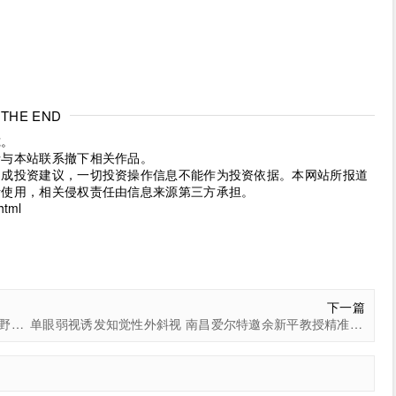
THE END
究。
请与本站联系撤下相关作品。
构成投资建议，一切投资操作信息不能作为投资依据。本网站所报道
考使用，相关侵权责任由信息来源第三方承担。
html
下一篇
追觅被禁言的百亿教训！有鲲传播辛鑫：别让创始人的野性，成了品牌最大的“黑天鹅”
单眼弱视诱发知觉性外斜视 南昌爱尔特邀余新平教授精准手术助患者重塑眼位