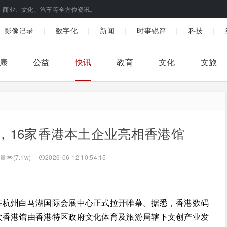
、商业、文化、汽车等全方位资讯。
|
|
|
|
|
影像记录
数字化
新闻
时事锐评
科技
康
公益
快讯
教育
文化
文旅
，16家香港本土企业亮相香港馆
量
(7.1w)
2026-06-12 10:54:15
日在杭州白马湖国际会展中心正式拉开帷幕。据悉，香港数码
次香港馆由香港特区政府文化体育及旅游局辖下文创产业发