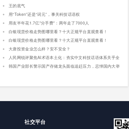
王的底气
用“Token”还是“词元”，事关科技话语权
用友半年花1.7亿"分手费"：两年走了7000人
白银现货价格走势图哪里看？十大正规平台直观查看！
白银现货价格走势图哪里看？十大正规平台直观查看！
大唐投资金业怎么样？安不安全？
人民网锐评聚焦AI术语本土化：夯实中文科技话语体系关乎全
球科技话语权争夺
韩国产业部长警示国产存储龙头面临追赶压力，忌惮国内大举
布局半导体，呼吁加码本土资本投入避免优势流失
社交平台