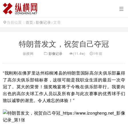
当前位置：
首页
>
影像记录
>
文章
特朗普发文，祝贺自己夺冠
纵横网
影像记录
(11.4w)
1年前
“我刚刚在佛罗里达州棕榈滩县的特朗普国际高尔夫俱乐部赢得
了高尔夫俱乐部锦标赛，这很可能是我职业生涯的最后一次夺
冠了。莫大的荣誉！颁奖晚宴将于今晚在俱乐部举行。我要向
出色的高尔夫球工作人员以及所有参与此次赛事的优秀球手们
致以诚挚的谢意。令人难忘的体验！”