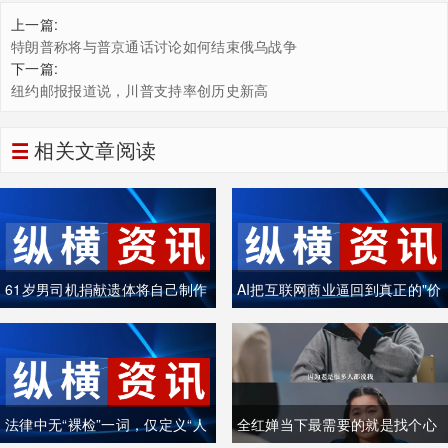
上一篇:
特朗普称将与普京通话讨论如何结束俄乌战争
下一篇:
纽约邮报报道说，川普支持率创历史新高
相关文章阅读
61岁男司机捐献遗体将自己制作
AI把互联网商业逼回到真正的"价
成木乃伊
值创造"
法律中无“裸检”一词，仅定义“人
全红婵当下最需要的就是找个心