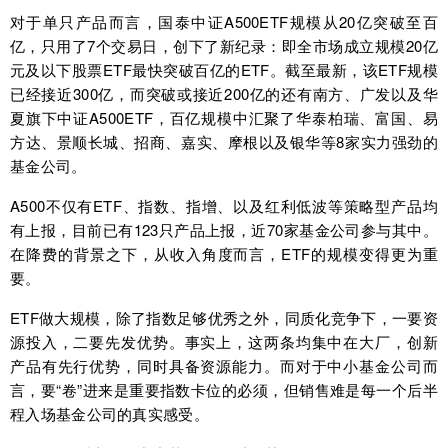
对于单只产品而言，国泰中证A500ETF规模从20亿突破至百
亿，只用了7个交易日，创下了新纪录：即全市场成立规模20亿
元及以下股票ETF最快突破百亿的ETF‌。截至最新，该ETF规模
已经接近300亿，而突破或接近200亿的还有南方、广发以及华
夏旗下中证A500ETF，百亿规模中汇聚了华泰柏瑞、富国、易
方达、景顺长城、招商、嘉实、摩根以及银华等8家实力强劲的
基金公司。
A500不仅有ETF、指数、指增、以及红利低波等策略型产品均
有上报，目前已有123只产品上报，近70家基金公司参与其中。
在降费的背景之下，从收入角度而言，ETF的规模变得更为重
要。
ETF做大规模，除了指数足够优秀之外，同质化竞争下，一要资
源投入，二要先发优势。事实上，这两条均集中在大厂，创新
产品有先行优势，同时具备资源能力。而对于中小基金公司而
言，要“卷”进来是重要指数卡位的必须，但销售难是每一个后半
程入场基金公司的真实感受。