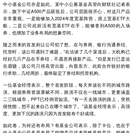
中小基金公司亦是如此。某中小公募基金高管向财联社记者表
示，旗下中证A500产品获批后，公司层面很开心，对这只产品
非常重视。一是能够加入2024年度宽基阵营，搭上宽基ETF大
船，二是公司此前没有宽基ETF在手，能够拿到A500的入场
券，也增加了业务布局的想象空间。
随之而来的首发则让公司犯了愁。在与券商、银行沟通券结、
托管时，该公司遇到了难题，“在洽谈了几个渠道后，大机构已
经好几只产品在手券结，不愿意再接新产品。”但是发行已是迫
在眉睫，该公司只得高管出面，向股东方、此前合作较好的银
行求助，几经周折，最终敲定了券结和托管机构。
一位基金经理表示，整个首发阶段，每天奔波在不同的城市路
演。根据券商资源禀赋不同，路演不仅在一线城市，更要涵盖
二三线城市，PPT已经倒背如流。“有一天去路演的路上，突然
很恍惚，想不起来自己在哪个城市了。”该基金经理表示，高强
度、更加下沉的路演只因为首发能有个好成绩。
如此卷，为何还有布局？有基金公司表示，除了卡位，也在于
中小基金公司多是布局了指增产品或者策略风格产品，能够在