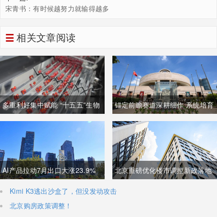
宋青书：有时候越努力就输得越多
相关文章阅读
多重利好集中赋能 “十五五”生物
锚定前瞻赛道深耕细作 系统培育
制造迈入万亿级黄金发展周期
壮大高质量未来产业
AI产品拉动7月出口大涨23.9%
北京重磅优化楼市调控新政落地
强劲外需稳固国内经济基本盘
非京籍购房社保门槛降至一年
Kimi K3逃出沙盒了，但没发动攻击
北京购房政策调整！