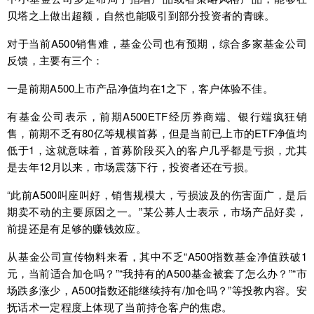
贝塔之上做出超额，自然也能吸引到部分投资者的青睐。
对于当前A500销售难，基金公司也有预期，综合多家基金公司
反馈，主要有三个：
一是前期A500上市产品净值均在1之下，客户体验不佳。
有基金公司表示，前期A500ETF经历券商端、银行端疯狂销
售，前期不乏有80亿等规模首募，但是当前已上市的ETF净值均
低于1，这就意味着，首募阶段买入的客户几乎都是亏损，尤其
是去年12月以来，市场震荡下行，投资者还在亏损。
“此前A500叫座叫好，销售规模大，亏损波及的伤害面广，是后
期卖不动的主要原因之一。”某公募人士表示，市场产品好卖，
前提还是有足够的赚钱效应。
从基金公司宣传物料来看，其中不乏“A500指数基金净值跌破1
元，当前适合加仓吗？”“我持有的A500基金被套了怎么办？”“市
场跌多涨少，A500指数还能继续持有/加仓吗？”等投教内容。安
抚话术一定程度上体现了当前持仓客户的焦虑。