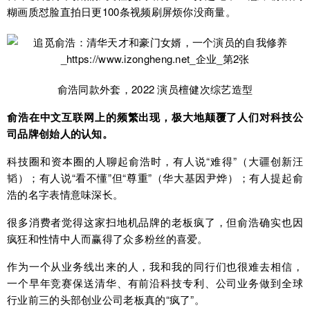
糊画质怼脸直拍日更100条视频刷屏烦你没商量。
俞浩同款外套，2022 演员檀健次综艺造型
俞浩在中文互联网上的频繁出现，极大地颠覆了
人们
对科技公
司品牌创始人的认知。
科技圈和资本圈的人聊起俞浩时，有人说“难得”（大疆创新汪
韬）；有人说“看不懂”但“尊重”（华大基因尹烨）；有人提起俞
浩的名字表情意味深长。
很多消费者觉得这家扫地机品牌的老板疯了，但俞浩确实也因
疯狂和性情中人而赢得了众多粉丝的喜爱。
作为一个从业务线出来的人，我和我的同行们也很难去相信，
一个早年竞赛保送清华、有前沿科技专利、公司业务做到全球
行业前三的头部创业公司老板真的“疯了”。