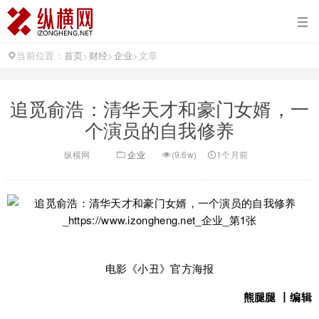
当前位置：
首页
>
财经
>
企业
>
文章
追觅俞浩：清华天才和豪门女婿，一
个演员的自我修养
纵横网
企业
(9.6w)
1个月前
电影《小丑》官方海报
熊腿腿 丨编辑