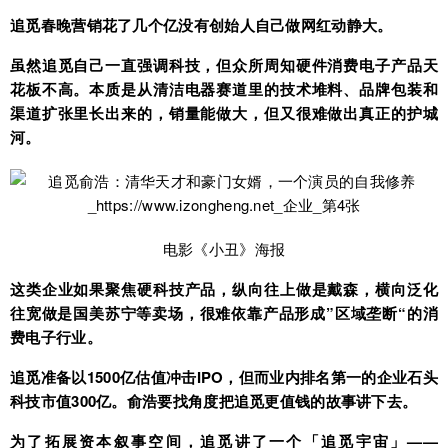
追觅春晚营销花了几个亿没有创始人自己
做
网红
动静大。
虽然追觅自己一直强调科技，但众所周知硬件消费电子产品天
花板不高。本质是从清洁电器赛道里的技术堆料、品牌包装和
渠道扩张里长出来的，销量能做大，但又很难做出真正的护城
河。
电影《小丑》海报
这类企业如果聚焦硬科技产品，纵向往上做是戴森，横向泛化
往宽做是国美苏宁等卖场，很难依靠产品形成”区域垄断“的消
费电子行业。
追觅准备以1500亿估值冲击IPO，但而业内排名第一的企业石头
科技市值300亿。俞浩要找角度把追觅更值钱的故事讲下去。
为了拓展资本叙事空间，追觅讲了一个「追觅宇宙」——