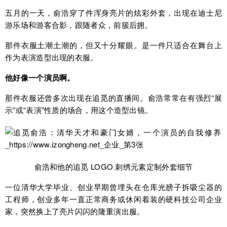
五月的一天，俞浩穿了件浑身亮片的炫彩外套，出现在迪士尼
游乐场和游客合影，跟随者众，前簇后拥。
那件衣服土潮土潮的，但又十分耀眼。是一件只适合在舞台上
作为表演造型出现的衣服。
他好像一个
演员
啊
。
那件衣服还曾多次出现在追觅的直播间。俞浩常常在有强烈“展
示”或“表演”性质的场合，用这个造型出镜。
俞浩和他的追觅 LOGO 刺绣元素定制外套细节
一位清华大学毕业、创业早期曾埋头在仓库光膀子拆吸尘器的
工程师，创业多年一直正常商务或休闲着装的硬科技公司企业
家，突然换上了亮片闪闪的隆重演出服。