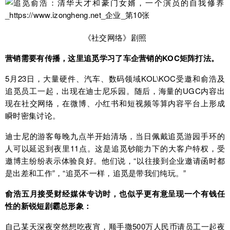
《社交网络》剧照
营销需要有传播，这里追觅学习了车企营销的KOC矩阵打法。
5月23日，大量硬件、汽车、数码领域KOL\KOC受邀和俞浩及
追觅员工一起，出现在迪士尼乐园。随后，海量的UGC内容出
现在社交网络，在微博、小红书和短视频等算内容平台上形成
瞬时密集讨论。
迪士尼的游客每晚九点半开始清场，当日佩戴追觅游园手环的
人可以延迟到夜里11点。这是追觅钞能力下的大客户特权，受
邀博主纷纷表示体验良好。他们说，“以往接到企业邀请函时都
是出差和工作”，“追觅不一样，追觅是带我们纯玩。”
俞浩五月接受财经媒体专访时，
也
似乎更有意呈现一个有钱任
性的新锐短剧霸总形象：
自己某天深夜突然想吃夜宵，顺手撒500万人民币请员工一起夜