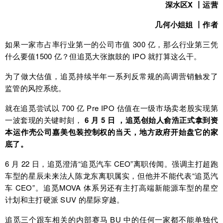
深水区X 丨运营
几何小姐姐 丨作者
如果一家市占率行业第一的公司市值 300 亿，那么行业第三凭
什么要值1500 亿？但追觅大张旗鼓的 IPO 就打算这么干。
为了做大估值，追觅持续半年一系列反常规的高调营销触发了
监管的风控系统。
就在追觅尝试以 700 亿 Pre IPO 估值在一级市场卖老股实现第
一波套现的关键时刻，
6 月 5 日 ，追觅创始人俞浩正式拿到资
本运作壳公司嘉美包装控制权的当天，地方政府开始盘它的家
底了。
6 月 22 日，追觅澄清“追觅汽车 CEO”离职传闻。强调主打超跑
车型的星辰未来法人陈龙东离职属实，但他并不能代表“追觅汽
车 CEO”。追觅MOVA 体系另还有主打高端新能源车型的星空
计划和主打硬派 SUV 的星际穿越。
追觅三个跟车相关的内部赛马 BU 中的任何一家都不能单独代