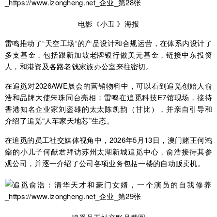
电影《小丑 》海报
雷鸣推动了“天空工场“的产品设计和合规运营，在体系内设计了
多支基金，包括跟新加坡老牌银行做美元基金，链接中东投资
人，和港资及各路老钱家族办公室来往密切。
在追觅对2026AWE展会的营销物料中，可以看到追觅创始人俞
浩和品牌大使朱珠同台亮相；雷鸣在追觅科技E7馆现场，接待
香港知名企业家刘銮雄的太太陈凯韵（甘比），并亲自引导和
介绍了追觅“人车家天地芯”生态。
在追觅的员工社交媒体视角中，2026年5月13日，澳门赌王何鸿
燊的小儿子何猷君拜访苏州太湖新城追觅中心，俞浩接待其参
观公司，并逐一介绍了公司各项业务包括一楼的自动贩卖机。