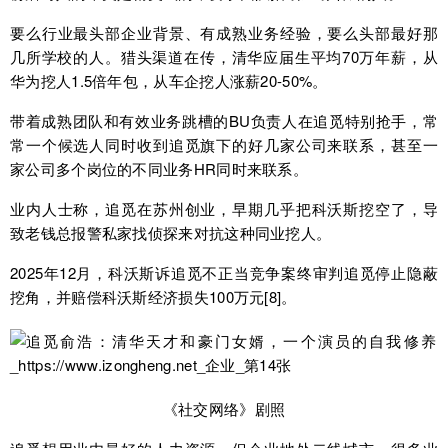
要么行业最头部企业背景、有成熟业务经验，要么头部最好那
几所学校的人。猎头渠道在传，清华应届生平均70万年薪，从
华为挖人1.5倍年包，从车企挖人涨薪20-50%。
带着成熟团队和有效业务跳槽的BU负责人在追觅特别抢手，常
常一个候选人同时收到追觅旗下的好几家公司来联系，甚至一
家公司多个岗位的不同业务HR同时来联系。
业内人士称，追觅在苏州创业，早期几乎把科沃斯挖空了，导
致老钱总报警私家找侦探来对抗这种同业挖人。
2025年12月，科沃斯诉追觅不正当竞争案终审判追觅停止隐蔽
挖角，并赔偿科沃斯经济损失100万元[8]。
《社交网络》剧照