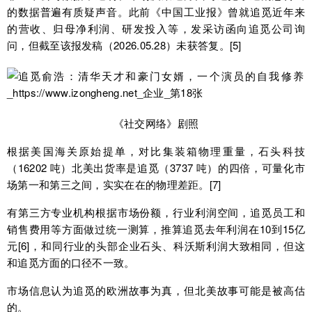
的数据普遍有质疑声音。此前《中国工业报》曾就追觅近年来
的营收、归母净利润、研发投入等，发采访函向追觅公司询
问，但截至该报发稿（2026.05.28）未获答复。[5]
《社交网络》剧照
根据美国海关原始提单，对比集装箱物理重量，石头科技
（16202 吨）北美出货率是追觅（3737 吨）的四倍，可量化市
场第一和第三之间，实实在在的物理差距。[7]
有第三方专业机构根据市场份额，行业利润空间，追觅员工和
销售费用等方面做过统一测算，推算追觅去年利润在10到15亿
元[6]，和同行业的头部企业石头、科沃斯利润大致相同，但这
和追觅方面的口径不一致。
市场信息认为追觅的欧洲故事为真，但北美故事可能是被高估
的。