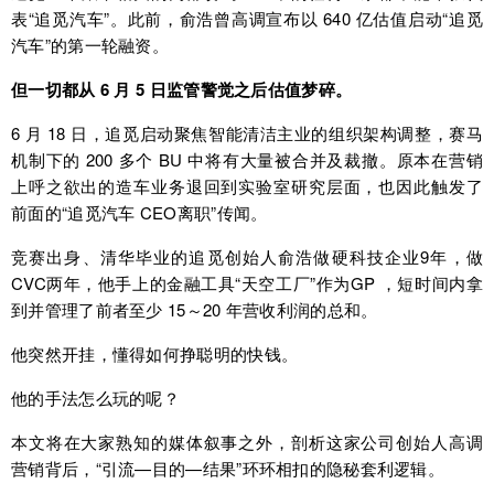
表“追觅汽车”。此前，俞浩曾高调宣布以 640 亿估值启动“追觅
汽车”的第一轮融资。
但一切都从 6 月 5 日监管警觉之后估值梦碎。
6 月 18 日，追觅启动聚焦智能清洁主业的组织架构调整，赛马
机制下的 200 多个 BU 中将有大量被合并及裁撤。原本在营销
上呼之欲出的造车业务退回到实验室研究层面，也因此触发了
前面的“追觅汽车 CEO离职”传闻。
竞赛出身、清华毕业的追觅创始人俞浩做硬科技企业9年，做
CVC两年，他手上的金融工具“天空工厂”作为GP ，短时间内拿
到并管理了前者至少 15～20 年营收利润的总和。
他突然开挂，懂得如何挣聪明的快钱。
他的手法怎么玩的呢？
本文将在大家熟知的媒体叙事之外，剖析这家公司创始人高调
营销背后，“引流—目的—结果”环环相扣的隐秘套利逻辑。