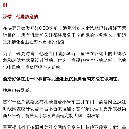
01
没错，他是故意的
在决定开始做网红CEO之前，追觅创始人俞浩就已经想好了营
销目的，所有流量和关注都将服务于企追觅的业务增长，和追
觅系孵化企业在资本市场的估值。
为了上镜更讨喜，他还专门减肥30斤。俞浩在营销上的出镜形
象和表达方式是设计过的。作为一家硬科技企业的老板，他的
出街风格一度华丽得令人疑惑。
俞浩好像在用一种和雷军完全相反的反向营销方法在做网红。
抽象但有网感。
雷军千亿总裁斯文有礼亲自给小米车主开车门，俞浩网上疯狂
对线网友咬牙切齿一言不合就拉黑；雷军亲民理工男穿衣极简
商务平价，俞浩天才暴发户高端定制大牌土潮极繁；
雷军樱花树下拍照独美社交网络分享主打超绝不经意，俞浩高