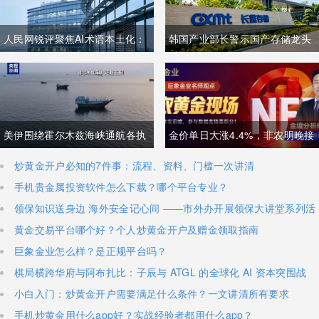
人民网锐评聚焦AI术语本土化：
韩国产业部长警示国产存储龙头
夯实中文科技话语体系关乎全球
面临追赶压力，忌惮国内大举布
科技话语权争夺
局半导体，呼吁加码本土资本投
入避免优势流失
美伊围绕霍尔木兹海峡通航各执
金价单日大涨4.4%，非农明晚接
一词，美方称临时协议即将落
棒丨黄金后市如何？
炒黄金开户必知的7件事：流程、资料、门槛一次讲清
手机贵金属投资软件怎么下载？哪个平台专业？
地，伊朗坚称仅与阿曼双边磋
领保知识送身边 海外安全记心间 ——市外办开展领保大讲堂系列活
商、通航恢复取决于美方态度
动
黄金交易平台哪个好？个人炒黄金开户及赠金领取指南
巨象金业怎么样？是正规平台吗？
棋局横跨华府与阿布扎比：子辰与 ATGL 的全球化 AI 资本突围战
小白入门：炒黄金开户需要满足什么条件？一文讲清所有要求
手机炒黄金用什么app好？实战经验者都用什么app？