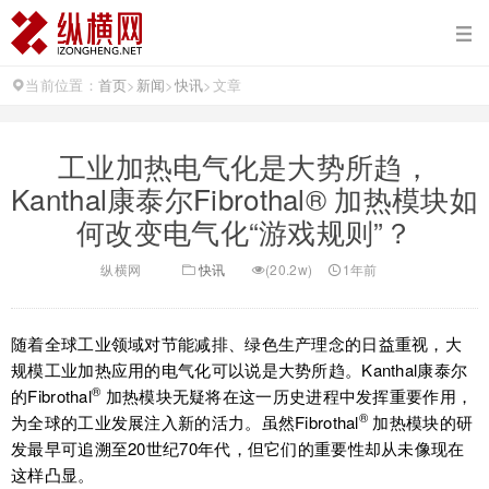
当前位置：
首页
>
新闻
>
快讯
>
文章
工业加热电气化是大势所趋，
Kanthal康泰尔Fibrothal® 加热模块如
何改变电气化“游戏规则”？
纵横网
快讯
(20.2w)
1年前
随着全球工业领域对节能减排、绿色生产理念的日益重视，大
规模工业加热应用的电气化可以说是大势所趋。Kanthal康泰尔
®
的Fibrothal
加热模块无疑将在这一历史进程中发挥重要作用，
®
为全球的工业发展注入新的活力。虽然Fibrothal
加热模块的研
发最早可追溯至20世纪70年代，但它们的重要性却从未像现在
这样凸显。