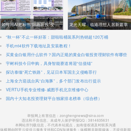
如何用AI把标书“陪跑盲投”变
​龙光天曜：临港理想人居新篇章
成“降维打击”，实现利润翻倍？
​“秋一杯”不止一杯好茶：甜啦啦桶装系列热销超120万桶
手机mt4软件下载地址及安装教程！
买黄金白银用什么软件？国内正规的黄金白银投资理财软件有哪些
宇树科技今日申购，具身智能赛道将迎“估值锚”
探访泰缅“死亡铁路”，见证日本军国主义侵略罪行
上海全力迎战台风“白海豚”，多个部门发布出行提示
VERTU手机专业维修-威图手机北京维修中心
国内十大知名投资理财平台独家排名榜单（综合榜）
举报网上有害信息：zonghengnews@sina.com
违法和不良信息、未成年人保护举报QQ：3814635631
本网站所刊载信息，不代表本站观点，如有侵权请及时联系沟通
纵横网由阿里云提供云服务支持和CDN加速服务；纵横网非新闻媒体，不提供新闻