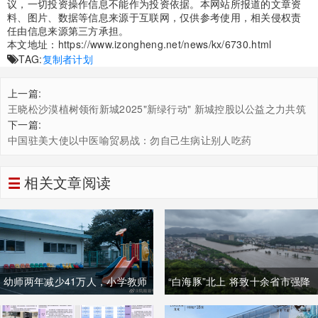
议，一切投资操作信息不能作为投资依据。本网站所报道的文章资
料、图片、数据等信息来源于互联网，仅供参考使用，相关侵权责
任由信息来源第三方承担。
本文地址：
https://www.izongheng.net/news/kx/6730.html
TAG:
复制者计划
上一篇:
王晓松沙漠植树领衔新城2025"新绿行动" 新城控股以公益之力共筑
绿色生态
下一篇:
中国驻美大使以中医喻贸易战：勿自己生病让别人吃药
相关文章阅读
幼师两年减少41万人，小学教师
“白海豚”北上 将致十余省市强降
向城区流动
雨