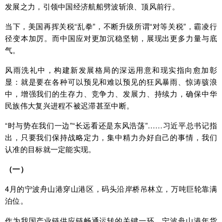
发展之力，引领中国经济航船劈波斩浪、顶风前行。
当下，美国再挥关税“乱拳”，不断升级所谓“对等关税”，霸凌行
径变本加厉。而中国应对更加沉稳坚韧，展现出更多力量与底
气。
风雨洗礼中，构建新发展格局的深远用意和现实指向愈加彰
显：就是要在各种可以预见和难以预见的狂风暴雨、惊涛骇浪
中，增强我们的生存力、竞争力、发展力、持续力，确保中华
民族伟大复兴进程不被迟滞甚至中断。
“时与势在我们一边”“长远看还是东风浩荡”……习近平总书记指
出，只要我们保持战略定力，集中精力办好自己的事情，我们
认准的目标就一定能实现。
（一）
4月的宁波舟山港穿山港区，码头沿岸桥吊林立，万吨巨轮靠满
泊位。
作为我国产业链供应链畅通运转的关键一环，宁波舟山港年货