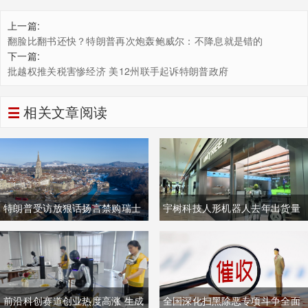
上一篇:
翻脸比翻书还快？特朗普再次炮轰鲍威尔：不降息就是错的
下一篇:
批越权推关税害惨经济 美12州联手起诉特朗普政府
相关文章阅读
特朗普受访放狠话扬言禁购瑞士
宇树科技人形机器人去年出货量
商品抹平贸易逆差 双方贸易数据
登顶全球，冲刺科创板IPO募资
与经贸纽带实际情况反差明显
加码核心技术研发
前沿科创赛道创业热度高涨 生成
全国深化扫黑除恶专项斗争全面